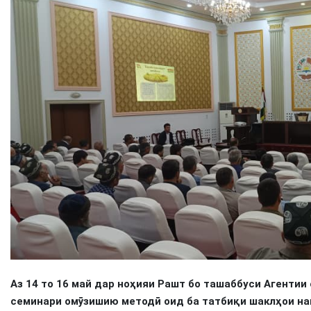
Аз 14 то 16 май дар ноҳияи Рашт бо ташаббуси Агенти
семинари омӯзишию методӣ оид ба татбиқи шаклҳои на