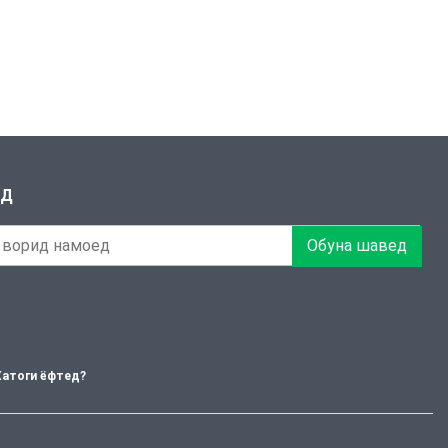
ЕД
Обуна шавед
Хатоги ёфтед?