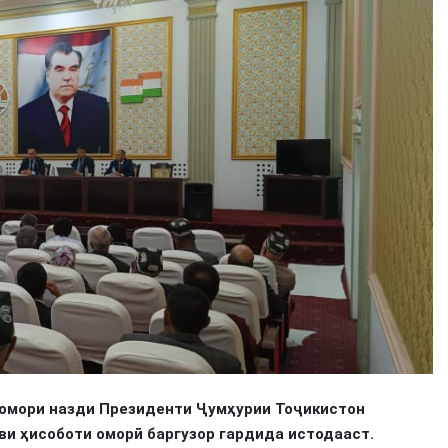
и омори назди Президенти Ҷумҳурии Тоҷикистон
ви ҳисоботи оморӣ баргузор гардида истодааст.