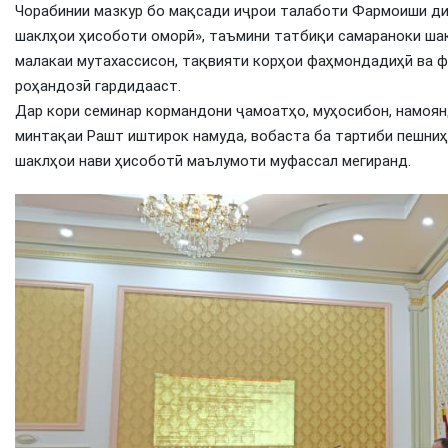
Чорабинии мазкур бо мақсади иҷрои талаботи Фармоиши ди
шаклҳои ҳисоботи оморӣ», таъмини татбиқи самараноки ша
малакаи мутахассисон, тақвияти корҳои фаҳмондадиҳӣ ва ф
роҳандозӣ гардидааст.
Дар кори семинар кормандони ҷамоатҳо, муҳосибон, намоян
минтақаи Рашт иштирок намуда, вобаста ба тартиби пешниҳ
шаклҳои нави ҳисоботӣ маълумоти муфассал мегиранд.