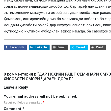
Қайд карда шуд, ки ҷорӣ намудани шаклҳои нави ҳисоботӣ 
содагардонии пешниҳоди ҳисоботҳо, бартараф намудани т
эътимоднокии маълумоти оморӣ ва рушди минбаъдаи раван
Ҳамзамон, иштирокчиён доир ба масъалаҳои вобаста ба фар
мондани ҳисоботи оморӣ дар соҳаҳои саноат, сохтмон, киш
иқтисодию иҷтимоӣ мубодилаи афкор намуда, ба саволҳои х
Facebook
LinkedIn
Email
Tweet
Print
0 комментария к “
ДАР НОҲИЯИ РАШТ СЕМИНАРИ ОМӮ
ҲИСОБОТИ ОМОРӢ ҶАРАЁН ДОРАД
”
Leave a Reply
Your email address will not be published.
Required fields are marked
*
Comment
*