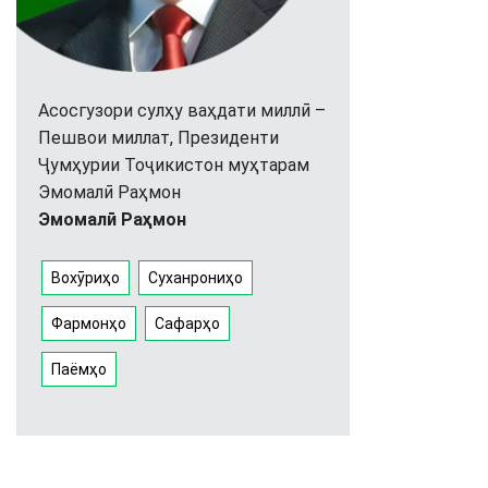
Асосгузори сулҳу ваҳдати миллӣ –
Пешвои миллат, Президенти
Ҷумҳурии Тоҷикистон муҳтарам
Эмомалӣ Раҳмон
Эмомалӣ Раҳмон
Вохӯриҳо
Суханрониҳо
Фармонҳо
Сафарҳо
Паёмҳо