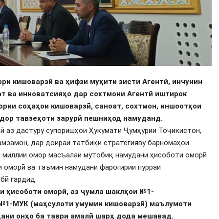
и кишоварзӣ ва ҳифзи муҳити зисти Агентӣ, инчунин
т ва инноватсияҳо дар сохтмони Агентӣ иштирок
ории соҳаҳои кишоварзӣ, саноат, сохтмон, иншоотҳои
идор тавзеҳоти зарурӣ пешниҳод намуданд.
ӣ аз дастуру супоришҳои Ҳукумати Ҷумҳурии Тоҷикистон,
амзамон, дар доираи татбиқи стратегияву барномаҳои
и миллии омор масъалаи мутобиқ намудани ҳисоботи оморӣ
 оморӣ ва таъмин намудани фарогирии пурраи
бӣ гардид.
и ҳисоботи оморӣ, аз ҷумла шаклҳои №1-
 №1-МУК (маҳсулоти умумии кишоварзӣ) маълумоти
ани онҳо ба таври амалӣ шарҳ дода мешавад.