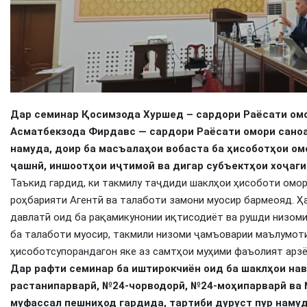
Дар семинар Қосимзода Хуршед – сардори Раёсати омор
Асматбекзода Фирдавс — сардори Раёсати омори саноа
намуда, доир ба масъалаҳои вобаста ба ҳисоботҳои ом
ҷашнӣ, иншоотҳои иҷтимоӣ ва дигар субъектҳои хоҷаг
Таъкид гардид, ки такмилу таҷдиди шаклҳои ҳисоботи омор
роҳбарияти Агентӣ ва талаботи замони муосир бармеояд. Ҳ
давлатӣ оид ба рақамикунонии иқтисодиёт ва рушди низом
ба талаботи муосир, такмили низоми ҷамъоварии маълумоти
ҳисоботсупорандагон яке аз самтҳои муҳими фаъолият арзё
Дар рафти семинар ба иштирокчиён оид ба шаклҳои нав
растанипарварӣ, №24-чорводорӣ, №24-моҳипарварӣ ва
муфассал пешниҳод гардида, тартиби дуруст пур намуд