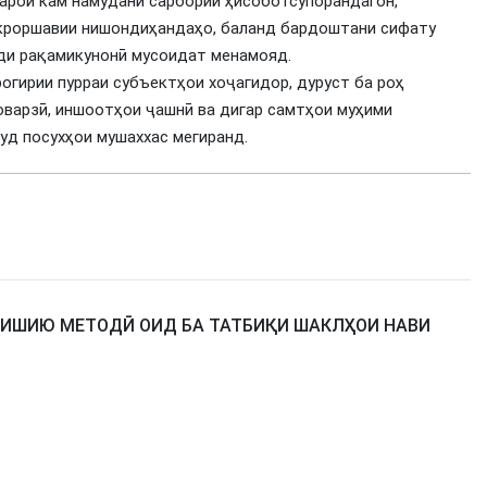
барои кам намудани сарбории ҳисоботсупорандагон,
акроршавии нишондиҳандаҳо, баланд бардоштани сифату
ди рақамикунонӣ мусоидат менамояд.
огирии пурраи субъектҳои хоҷагидор, дуруст ба роҳ
оварзӣ, иншоотҳои ҷашнӣ ва дигар самтҳои муҳими
уд посухҳои мушаххас мегиранд.
ЗИШИЮ МЕТОДӢ ОИД БА ТАТБИҚИ ШАКЛҲОИ НАВИ