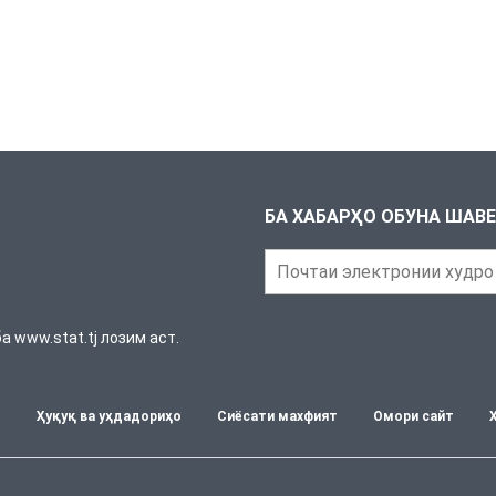
БА ХАБАРҲО ОБУНА ШАВ
 www.stat.tj лозим аст.
т
Ҳуқуқ ва уҳдадориҳо
Сиёсати махфият
Омори сайт