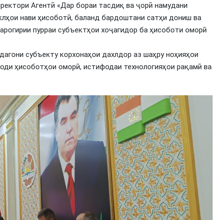
ректори Агентӣ «Дар бораи тасдиқ ва ҷорӣ намудани
клҳои нави ҳисоботӣ, баланд бардоштани сатҳи дониш ва
арогирии пурраи субъектҳои хоҷагидор ба ҳисоботи оморӣ
дагони субъекту корхонаҳои дахлдор аз шаҳру ноҳияҳои
оди ҳисоботҳои оморӣ, истифодаи технологияҳои рақамӣ ва