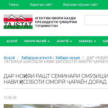
Тамос
Харитаи сайт
Версияи кӯҳнаи сайт
АГЕНТИИ ОМОРИ НАЗДИ
ПРЕЗИДЕНТИ ҶУМҲУРИИ
ТОҶИКИСТОН
АСОСӢ
ОМОРИ РАСМӢ
АГЕНТӢ
ХАБАРҲО
ҲА
Асосӣ
/
Хабарҳои агентӣ
»
Хабари ноҳия
/
ДАР НОҲИ
ТАТБИҚИ ШАКЛҲОИ НАВИ ҲИСОБОТИ ОМОРӢ ҶАРАЁН
ДАР НОҲИЯИ РАШТ СЕМИНАРИ ОМӮЗИШИ
НАВИ ҲИСОБОТИ ОМОРӢ ҶАРАЁН ДОРАД
15.05.26