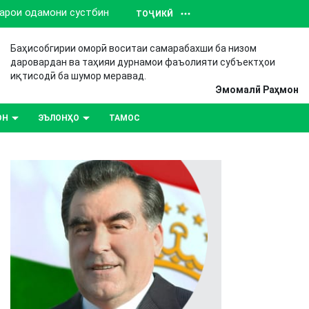
барои одамони сустбин
ТОҶИКӢ
Баҳисобгирии оморӣ воситаи самарабахши ба низом
даровардан ва таҳияи дурнамои фаъолияти субъектҳои
иқтисодӣ ба шумор меравад.
Эмомалӣ Раҳмон
ОН
ЭЪЛОНҲО
ТАМОС