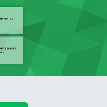
ълумотҳои
ағгузории
кор