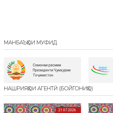
МАНБАЪҲОИ МУФИД
Сомонаи расмии
Президенти Ҷумҳурии
Тоҷикистон
НАШРИЯҲОИ АГЕНТӢ (БОЙГОНИҲО)
21.07.2026