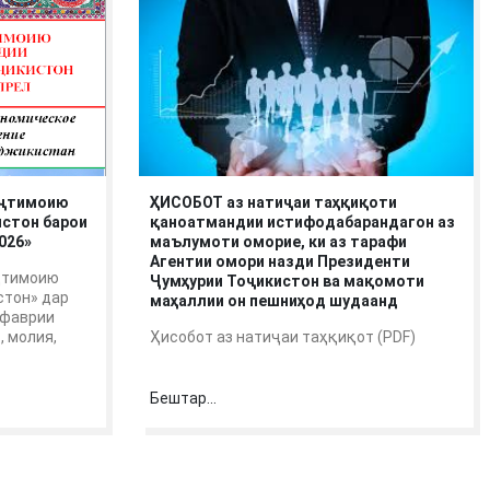
иҷтимоию
ҲИСОБОТ аз натиҷаи таҳқиқоти
истон барои
қаноатмандии истифодабарандагон аз
026»
маълумоти оморие, ки аз тарафи
Агентии омори назди Президенти
иҷтимоию
Ҷумҳурии Тоҷикистон ва мақомоти
стон» дар
маҳаллии он пешниҳод шудаанд
 фаврии
, молия,
Ҳисобот аз натиҷаи таҳқиқот (PDF)
Бештар...