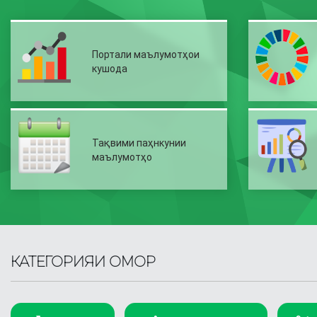
Портали маълумотҳои
кушода
Тақвими паҳнкунии
маълумотҳо
КАТЕГОРИЯИ ОМОР