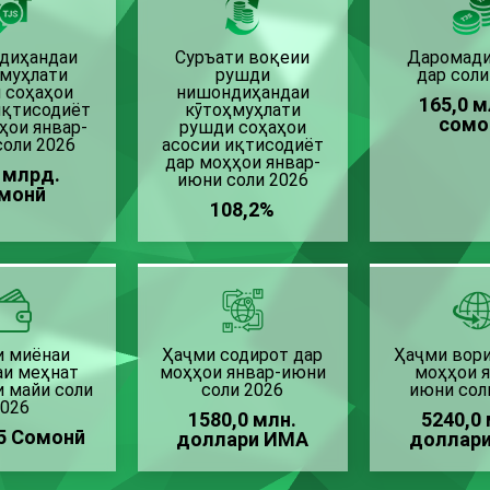
диҳандаи
Суръати воқеии
Даромади
ҳмуҳлати
рушди
дар соли
 соҳаҳои
нишондиҳандаи
165,0 
иқтисодиёт
кӯтоҳмуҳлати
сомо
ҳои январ-
рушди соҳаҳои
соли 2026
асосии иқтисодиёт
дар моҳҳои январ-
7 млрд.
июни соли 2026
монӣ
108,2%
и миёнаи
Ҳаҷми содирот дар
Ҳаҷми вори
аи меҳнат
моҳҳои январ-июни
моҳҳои я
и майи соли
соли 2026
июни сол
2026
1580,0 млн.
5240,0 
5 Сомонӣ
доллари ИМА
доллар