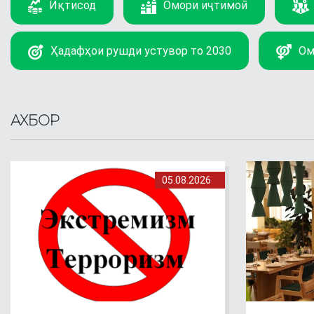
Иқтисод
Омори иҷтимоӣ
Ҳадафҳои рушди устувор то 2030
Ом
АХБОР
05.08.2026