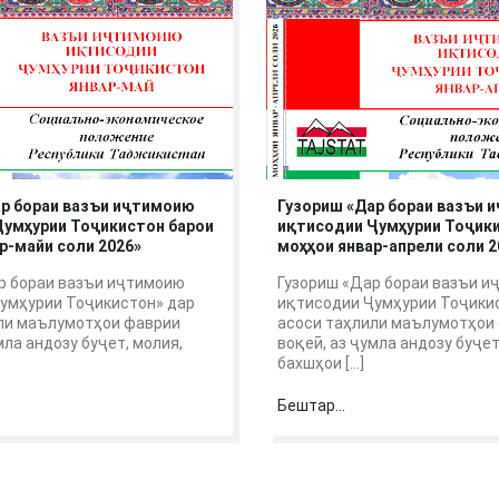
ар бораи вазъи иҷтимоию
Гузориш «Дар бораи вазъи 
Ҷумҳурии Тоҷикистон барои
иқтисодии Ҷумҳурии Тоҷик
р-майи соли 2026»
моҳҳои январ-апрели соли 2
р бораи вазъи иҷтимоию
Гузориш «Дар бораи вазъи 
умҳурии Тоҷикистон» дар
иқтисодии Ҷумҳурии Тоҷики
ли маълумотҳои фаврии
асоси таҳлили маълумотҳои
мла андозу буҷет, молия,
воқеӣ, аз ҷумла андозу буҷет
бахшҳои […]
Бештар...