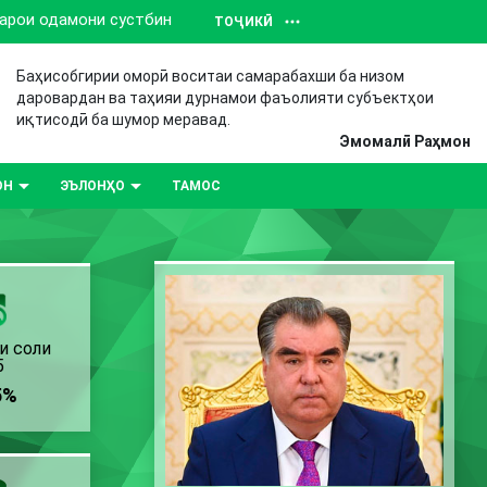
барои одамони сустбин
ТОҶИКӢ
Баҳисобгирии оморӣ воситаи самарабахши ба низом
даровардан ва таҳияи дурнамои фаъолияти субъектҳои
иқтисодӣ ба шумор меравад.
Эмомалӣ Раҳмон
ОН
ЭЪЛОНҲО
ТАМОС
и соли
5
5%