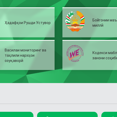
Бойгонии ма
Ҳадафҳои Рушди Устувор
миллӣ
Василаи мониторинг ва
Кодекси мабл
таҳлили нархҳои
занони соҳиб
озуқаворӣ