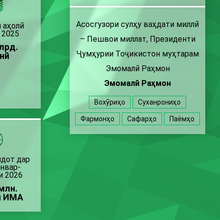
Асосгузори сулҳу ваҳдати миллӣ
 аҳолӣ
 2025
– Пешвои миллат, Президенти
млрд.
Ҷумҳурии Тоҷикистон муҳтарам
нӣ
Эмомалӣ Раҳмон
Эмомалӣ Раҳмон
Вохӯриҳо
Суханрониҳо
Фармонҳо
Сафарҳо
Паёмҳо
дот дар
нвар-
и 2026
млн.
и ИМА