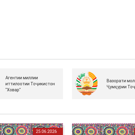
Агентии миллии
Вазорати мол
иттилоотии Тоҷикистон
Ҷумҳурии То
"Ховар"
25.06.2026