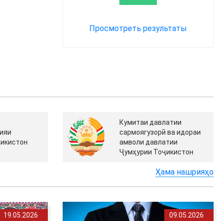
Просмотреть результаты
Кумитаи давлатии
ияи
сармоягузорӣ ва идораи
ҷикистон
амволи давлатии
Ҷумҳурии Тоҷикистон
Ҳама нашрияҳо
19.05.2026
09.05.2026