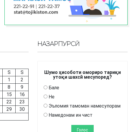
НАЗАРПУРСӢ
S
S
Шумо ҳисоботи омориро тариқи
утоқи шахсӣ месупоред?
1
2
8
9
Бале
15
16
Не
22
23
Эъломия тамоман намесупорам
29
30
Намедонам ин чист