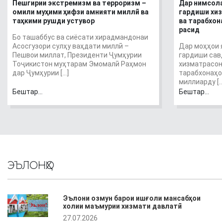
Пешгирии экстремизм ва терроризм –
Дар нимсола
омили муҳими ҳифзи амнияти миллӣ ва
гардиши хи
таҳкими рушди устувор
ва тарабхон
расид
Бо ташаббус ва сиёсати хирадмандонаи
Асосгузори сулҳу ваҳдати миллӣ –
Дар моҳҳои 
Пешвои миллат, Президенти Ҷумҳурии
гардиши савд
Тоҷикистон муҳтарам Эмомалӣ Раҳмон
хизматрасон
дар Ҷумҳурии […]
тарабхонаҳо
миллиарду […
Бештар...
Бештар...
ЭЪЛОНҲО
Эълони озмун барои ишғоли мансабҳои
холии маъмурии хизмати давлатӣ
27.07.2026