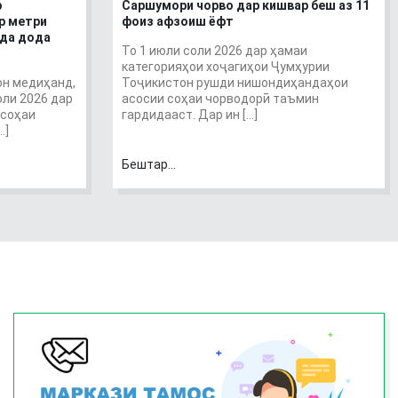
р
Саршумори чорво дар кишвар беш аз 11
р метри
фоиз афзоиш ёфт
ода дода
То 1 июли соли 2026 дар ҳамаи
категорияҳои хоҷагиҳои Ҷумҳурии
он медиҳанд,
Тоҷикистон рушди нишондиҳандаҳои
оли 2026 дар
асосии соҳаи чорводорӣ таъмин
 соҳаи
гардидааст. Дар ин […]
…]
Бештар...