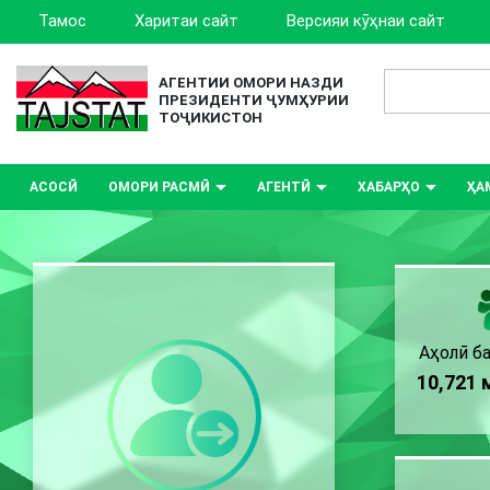
Тамос
Харитаи сайт
Версияи кӯҳнаи сайт
АГЕНТИИ ОМОРИ НАЗДИ
ПРЕЗИДЕНТИ ҶУМҲУРИИ
ТОҶИКИСТОН
АСОСӢ
ОМОРИ РАСМӢ
АГЕНТӢ
ХАБАРҲО
ҲА
Аҳолӣ ба
10,721 