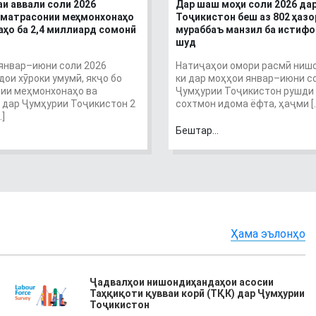
и аввали соли 2026
Дар шаш моҳи соли 2026 да
зматрасонии меҳмонхонаҳо
Тоҷикистон беш аз 802 ҳазо
аҳо ба 2,4 миллиард сомонӣ
мураббаъ манзил ба истиф
шуд
январ–июни соли 2026
Натиҷаҳои омори расмӣ ниш
ои хӯроки умумӣ, якҷо бо
ки дар моҳҳои январ–июни с
ии меҳмонхонаҳо ва
Ҷумҳурии Тоҷикистон рушди
 дар Ҷумҳурии Тоҷикистон 2
сохтмон идома ёфта, ҳаҷми [
]
Бештар...
Ҳама эълонҳо
Ҷадвалҳои нишондиҳандаҳои асосии
Таҳқиқоти қувваи корӣ (ТҚК) дар Ҷумҳурии
Тоҷикистон