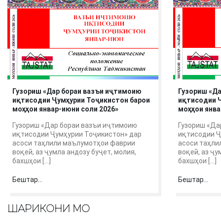
Гузориш «Дар бораи вазъи иҷтимоию
Гузориш «Д
иқтисодии Ҷумҳурии Тоҷикистон барои
иқтисодии 
моҳҳои январ-июни соли 2026»
моҳҳои янва
Гузориш «Дар бораи вазъи иҷтимоию
Гузориш «Да
иқтисодии Ҷумҳурии Тоҷикистон» дар
иқтисодии Ҷ
асоси таҳлили маълумотҳои фаврии
асоси таҳли
воқеӣ, аз ҷумла андозу буҷет, молия,
воқеӣ, аз ҷу
бахшҳои […]
бахшҳои […]
Бештар...
Бештар...
ШАРИКОНИ МО