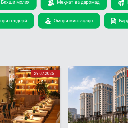
Бахши молия
Меҳнат ва даромад
ори гендерӣ
Омори минтақаҳо
Бар
29.07.2026