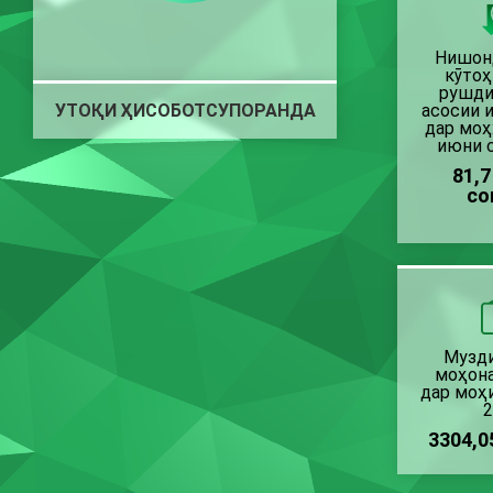
Нишон
кӯто
рушди
УТОҚИ ҲИСОБОТСУПОРАНДА
асосии 
дар моҳ
июни 
81,
со
Музд
моҳон
дар моҳ
3304,0