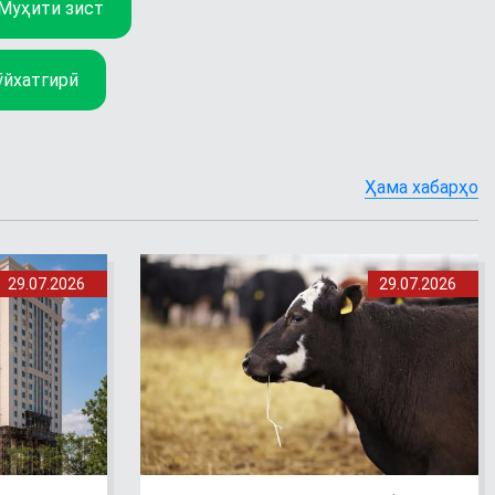
Муҳити зист
ӯйхатгирӣ
Ҳама хабарҳо
29.07.2026
29.07.2026