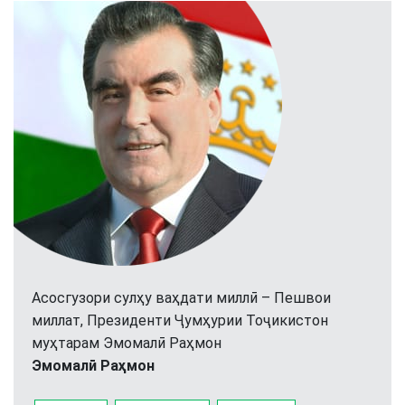
Асосгузори сулҳу ваҳдати миллӣ – Пешвои
миллат, Президенти Ҷумҳурии Тоҷикистон
муҳтарам Эмомалӣ Раҳмон
Эмомалӣ Раҳмон