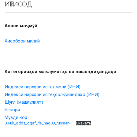
ИҚТИСОД
Асоси маҷмӯӣ
Ҳисобҳои миллӣ
Категорияҳои маълумотҳо ва нишондиҳандаҳо
Индекси нархҳои истеъмолӣ (ИНИ)
Индекси нархҳои истеҳсолкунандаҳо (ИНИ)
Шуғл (машғулият)
Бекорӣ
Музди кор
00-tjk_gdds_dqaf_rls_nag00_russian-1
Скачать