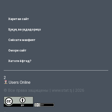
Харитаи сайт
Ҳуқуқ ва уҳдадориҳо
Сиёсати махфият
Омори сайт
Хатоги ёфтед?
2
Users Online
© Все права защищены | www.stat.tj | 2026