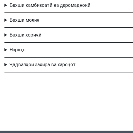
Бахши камбизоатӣ ва даромаднокӣ
Бахши молия
Бахши хориҷӣ
Нархҳо
Ҷадвалҳои захира ва хароҷот