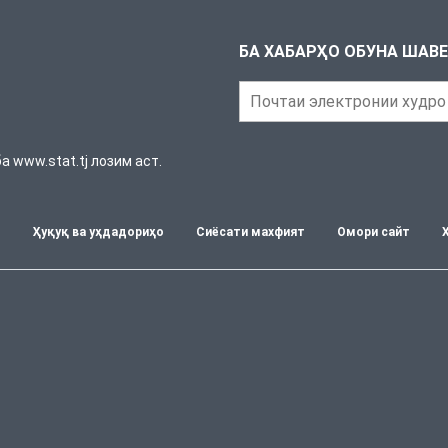
БА ХАБАРҲО ОБУНА ШАВ
 www.stat.tj лозим аст.
т
Ҳуқуқ ва уҳдадориҳо
Сиёсати махфият
Омори сайт