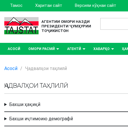
Тамос
Харитаи сайт
Версияи кӯҳнаи сайт
АГЕНТИИ ОМОРИ НАЗДИ
ПРЕЗИДЕНТИ ҶУМҲУРИИ
ТОҶИКИСТОН
АСОСӢ
ОМОРИ РАСМӢ
АГЕНТӢ
ХАБАРҲО
ҲА
Асосӣ
/
Ҷадвалҳои таҳлилӣ
ҶАДВАЛҲОИ ТАҲЛИЛӢ
Бахши ҳақиқӣ
Бахши иҷтимоию демографӣ