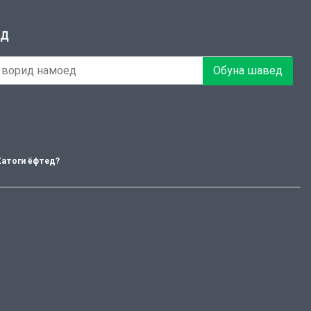
ЕД
Обуна шавед
Хатоги ёфтед?