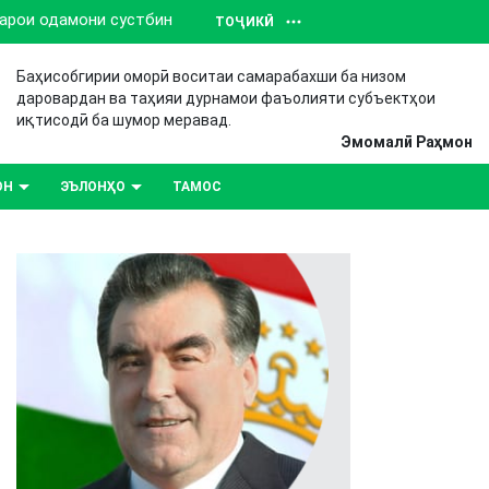
барои одамони сустбин
ТОҶИКӢ
Баҳисобгирии оморӣ воситаи самарабахши ба низом
даровардан ва таҳияи дурнамои фаъолияти субъектҳои
иқтисодӣ ба шумор меравад.
Эмомалӣ Раҳмон
ОН
ЭЪЛОНҲО
ТАМОС