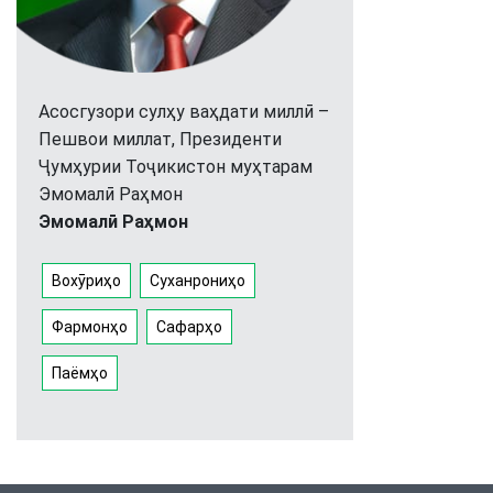
Асосгузори сулҳу ваҳдати миллӣ –
Пешвои миллат, Президенти
Ҷумҳурии Тоҷикистон муҳтарам
Эмомалӣ Раҳмон
Эмомалӣ Раҳмон
Вохӯриҳо
Суханрониҳо
Фармонҳо
Сафарҳо
Паёмҳо