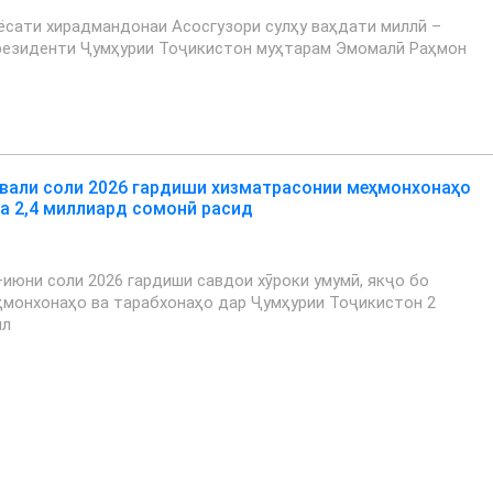
ёсати хирадмандонаи Асосгузори сулҳу ваҳдати миллӣ –
резиденти Ҷумҳурии Тоҷикистон муҳтарам Эмомалӣ Раҳмон
вали соли 2026 гардиши хизматрасонии меҳмонхонаҳо
ба 2,4 миллиард сомонӣ расид
июни соли 2026 гардиши савдои хӯроки умумӣ, якҷо бо
ҳмонхонаҳо ва тарабхонаҳо дар Ҷумҳурии Тоҷикистон 2
ил