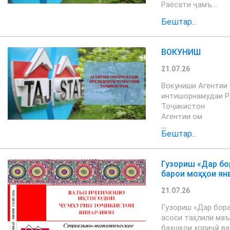
Раёсати ҷамъ…
Бештар...
ВОКУНИШ
21.07.26
Вокуниши Агентии
интишорнамудаи Р
Тоҷикистон
Агентии ом
…
Бештар...
Гузориш «Дар бо
барои моҳҳои ян
21.07.26
Гузориш «Дар бор
асоси таҳлили маъ
бахшҳои хориҷӣ ва