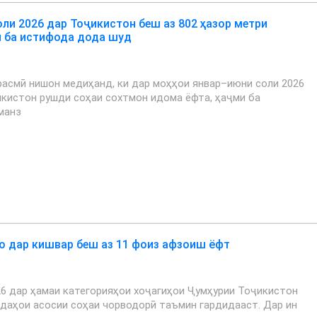
ли 2026 дар Тоҷикистон беш аз 802 ҳазор метри
 ба истифода дода шуд
асмӣ нишон медиҳанд, ки дар моҳҳои январ–июни соли 2026
кистон рушди соҳаи сохтмон идома ёфта, ҳаҷми ба
манз
 дар кишвар беш аз 11 фоиз афзоиш ёфт
26 дар ҳамаи категорияҳои хоҷагиҳои Ҷумҳурии Тоҷикистон
даҳои асосии соҳаи чорводорӣ таъмин гардидааст. Дар ин