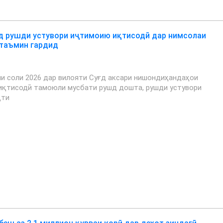
д рушди устувори иҷтимоию иқтисодӣ дар нимсолаи
 таъмин гардид
и соли 2026 дар вилояти Суғд аксари нишондиҳандаҳои
иқтисодӣ тамоюли мусбати рушд дошта, рушди устувори
қти