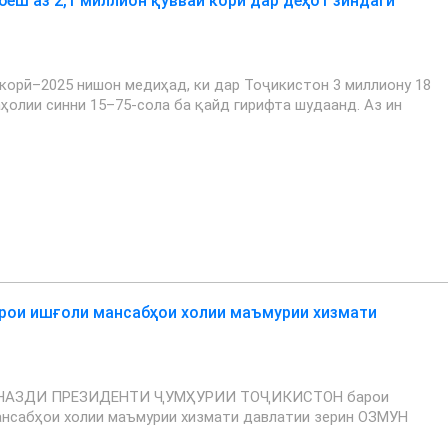
беш аз 2,1 миллион қувваи корӣ дар деҳот зиндагӣ
корӣ–2025 нишон медиҳад, ки дар Тоҷикистон 3 миллиону 18
аҳолии синни 15–75-сола ба қайд гирифта шудаанд. Аз ин
рои ишғоли мансабҳои холии маъмурии хизмати
НАЗДИ ПРЕЗИДЕНТИ ҶУМҲУРИИ ТОҶИКИСТОН барои
ансабҳои холии маъмурии хизмати давлатии зерин ОЗМУН