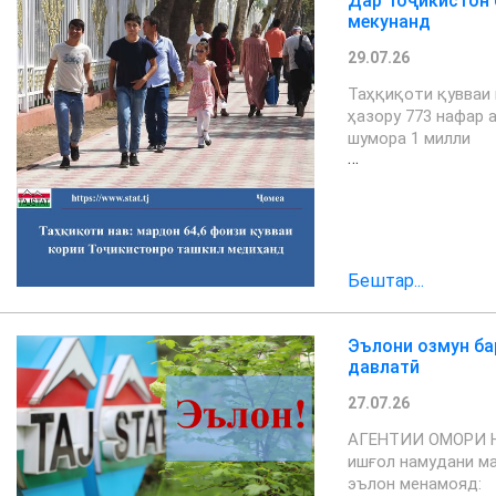
Дар Тоҷикистон 
мекунанд
29.07.26
Таҳқиқоти қувваи 
ҳазору 773 нафар 
шумора 1 милли
…
Бештар...
Эълони озмун ба
давлатӣ
27.07.26
АГЕНТИИ ОМОРИ 
ишғол намудани м
эълон менамояд: