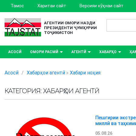
Тамос
Харитаи сайт
Версияи кӯҳнаи сайт
АГЕНТИИ ОМОРИ НАЗДИ
ПРЕЗИДЕНТИ ҶУМҲУРИИ
ТОҶИКИСТОН
АСОСӢ
ОМОРИ РАСМӢ
АГЕНТӢ
ХАБАРҲО
ҲА
Асосӣ
/
Хабарҳои агентӣ
»
Хабари ноҳия
КАТЕГОРИЯ: ХАБАРҲОИ АГЕНТӢ
Пешгирии экстре
миллӣ ва таҳким
05.08.26