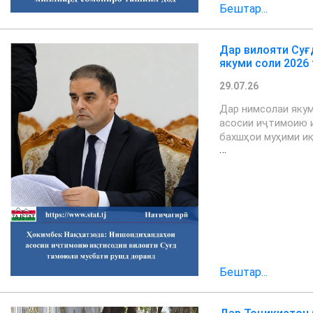
Бештар...
Дар вилояти Суғ
якуми соли 2026
29.07.26
Дар нимсолаи якум
асосии иҷтимоию 
бахшҳои муҳими и
…
Бештар...