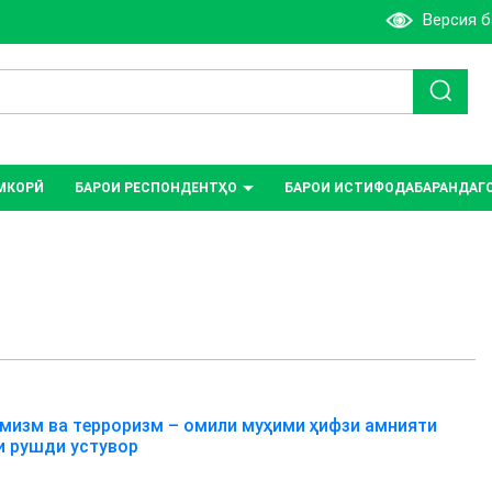
Версия 
МКОРӢ
БАРОИ РЕСПОНДЕНТҲО
БАРОИ ИСТИФОДАБАРАНДАГ
мизм ва терроризм – омили муҳими ҳифзи амнияти
и рушди устувор