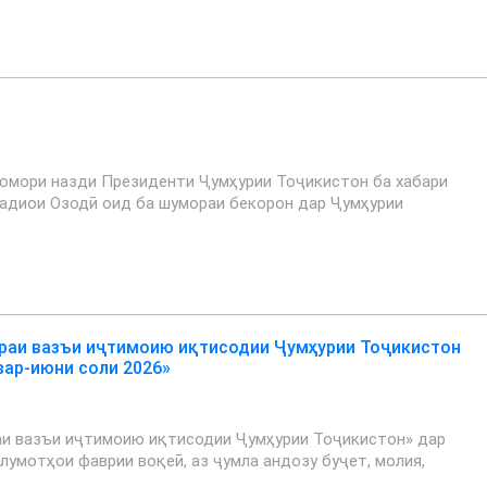
 омори назди Президенти Ҷумҳурии Тоҷикистон ба хабари
адиои Озодӣ оид ба шумораи бекорон дар Ҷумҳурии
раи вазъи иҷтимоию иқтисодии Ҷумҳурии Тоҷикистон
вар-июни соли 2026»
аи вазъи иҷтимоию иқтисодии Ҷумҳурии Тоҷикистон» дар
лумотҳои фаврии воқеӣ, аз ҷумла андозу буҷет, молия,
 …