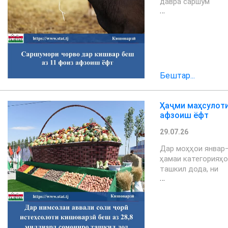
давра саршум
…
Бештар...
Ҳаҷми маҳсулоти
афзоиш ёфт
29.07.26
Дар моҳҳои январ–
ҳамаи категорияҳо
ташкил дода, ни
…