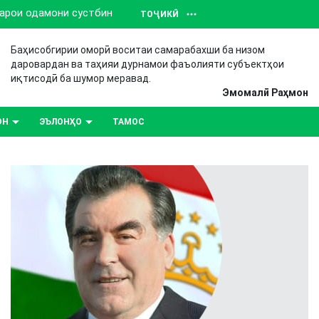
барои одамони сустбин
ТОҶИКӢ
Баҳисобгирии оморӣ воситаи самарабахши ба низом
даровардан ва таҳияи дурнамои фаъолияти субъектҳои
иқтисодӣ ба шумор меравад.
Эмомалӣ Раҳмон
ОН
ЭЪЛОНҲО
ТАМОС