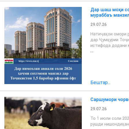
Дар шаш моҳи со
мураббаъ манзил
29.07.26
Натиҷаҳои омори р
дар Ҷумҳурии Тоҷи
истифода додани 
…
Бештар...
Саршумори чорво
29.07.26
То 1 июли соли 20
рушди нишондиҳан