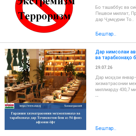
Бо ташаббус ва си
Пешвои миллат, П
дар Ҷумҳурии То…
Бештар...
Дар нимсолаи ав
ва тарабхонаҳо 
29.07.26
Дар моҳҳои январ–
хизматрасонии ме
миллиарду 430,7 м
…
Бештар...