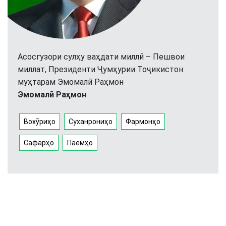
Асосгузори сулҳу ваҳдати миллӣ – Пешвои
миллат, Президенти Ҷумҳурии Тоҷикистон
муҳтарам Эмомалӣ Раҳмон
Эмомалӣ Раҳмон
Вохӯриҳо
Суханрониҳо
Фармонҳо
Сафарҳо
Паёмҳо