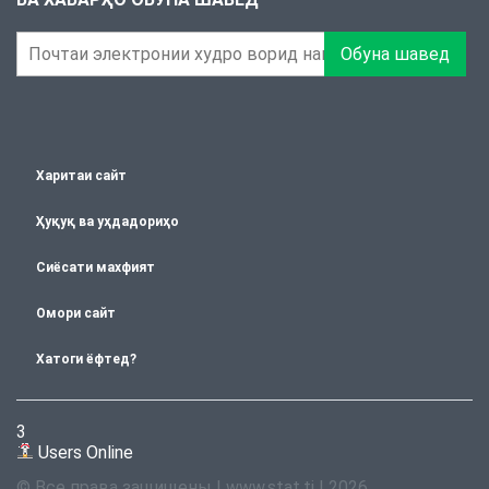
Обуна шавед
Харитаи сайт
Ҳуқуқ ва уҳдадориҳо
Сиёсати махфият
Омори сайт
Хатоги ёфтед?
3
Users Online
© Все права защищены | www.stat.tj | 2026