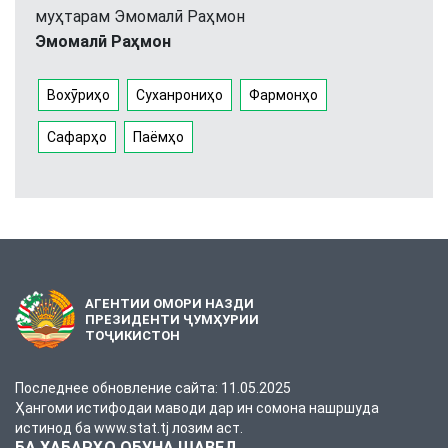
муҳтарам Эмомалӣ Раҳмон
Эмомалӣ Раҳмон
Вохӯриҳо
Суханрониҳо
Фармонҳо
Сафарҳо
Паёмҳо
АГЕНТИИ ОМОРИ НАЗДИ
ПРЕЗИДЕНТИ ҶУМҲУРИИ
ТОҶИКИСТОН
Последнее обновление сайта: 11.05.2025
Ҳангоми истифодаи маводи дар ин сомона нашршуда
истинод ба www.stat.tj лозим аст.
БА ХАБАРҲО ОБУНА ШАВЕД