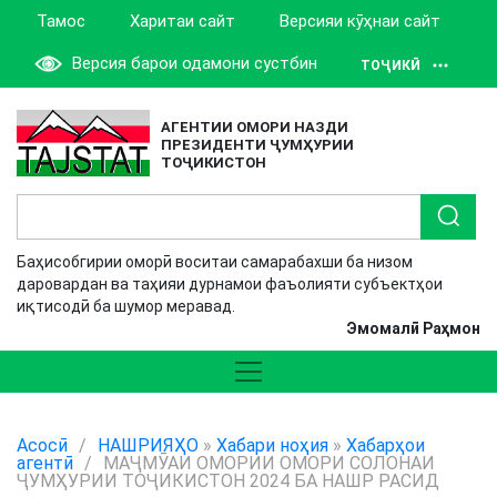
Тамос
Харитаи сайт
Версияи кӯҳнаи сайт
Версия барои одамони сустбин
ТОҶИКӢ
АГЕНТИИ ОМОРИ НАЗДИ
ПРЕЗИДЕНТИ ҶУМҲУРИИ
ТОҶИКИСТОН
Баҳисобгирии оморӣ воситаи самарабахши ба низом
даровардан ва таҳияи дурнамои фаъолияти субъектҳои
иқтисодӣ ба шумор меравад.
Эмомалӣ Раҳмон
Асосӣ
/
НАШРИЯҲО
»
Хабари ноҳия
»
Хабарҳои
агентӣ
/
МАҶМӮАИ ОМОРИИ ОМОРИ СОЛОНАИ
ҶУМҲУРИИ ТОҶИКИСТОН 2024 БА НАШР РАСИД