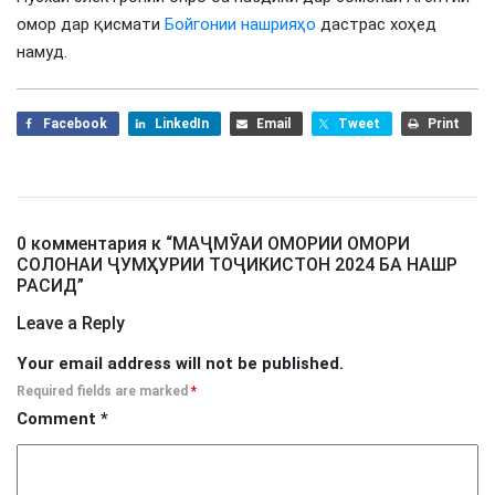
омор дар қисмати
Бойгонии нашрияҳо
дастрас хоҳед
намуд.
Facebook
LinkedIn
Email
Tweet
Print
0 комментария к “
МАҶМӮАИ ОМОРИИ ОМОРИ
СОЛОНАИ ҶУМҲУРИИ ТОҶИКИСТОН 2024 БА НАШР
РАСИД
”
Leave a Reply
Your email address will not be published.
Required fields are marked
*
Comment
*