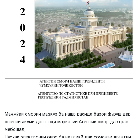
Маҷмӯаи омории мазкур ба нашр расида барои фуруш дар
ошёнаи якуми дастгоҳи марказии Агентии омор дастрас
мебошад.
Нусхаи электронии онро ба наздикӣ дар сомонаи Агентии