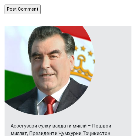
Асосгузори сулҳу ваҳдати миллӣ – Пешвои
миллат, Президенти Ҷумҳурии Тоҷикистон