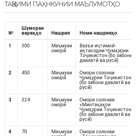
ТАҚВИМИ ПАҲНКУНИИ МАЪЛУМОТҲО
Шумораи
№
варақҳо
Нашрия
Номи нашрияҳо
1
300
Маҷмуаи
Вазъи иҷтимоӣ-
оморӣ
иқтисодии Ҷумҳурии
Тоҷикистон (бо забони
давлатӣ ва русӣ)
2
450
Маҷмуаи
Омори солонаи
оморӣ
Ҷумҳурии Тоҷикистон
(бо забони давлатӣ ва
русӣ)
3
324
Маҷмуаи
Омори солонаи
оморӣ
«Минтақаҳои
Ҷумҳурии Тоҷикистон»
(бо забони давлатӣ ва
русӣ)
4
70
Маҷмуаи
Омори солонаи