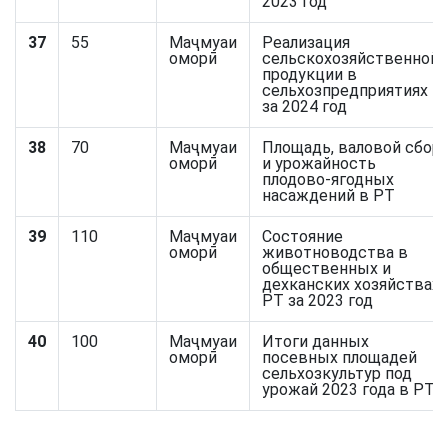
2023 год
37
55
Маҷмуаи
Реализация
оморӣ
сельскохозяйственной
продукции в
сельхозпредприятиях
за 2024 год
38
70
Маҷмуаи
Площадь, валовой сбор
оморӣ
и урожайность
плодово-ягодных
насаждений в РТ
39
110
Маҷмуаи
Состояние
оморӣ
животноводства в
общественных и
дехканских хозяйствах
РТ за 2023 год
40
100
Маҷмуаи
Итоги данных
оморӣ
посевных площадей
сельхозкультур под
урожай 2023 года в РТ