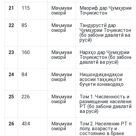
21
115
Маҷмуаи
Маориф дар Ҷумҳурии
оморӣ
Тоҷикистон
22
85
Маҷмуаи
Тандурустӣ дар
оморӣ
Ҷумҳурии Тоҷикистон
(бо забони давлатӣ ва
русӣ)
23
160
Маҷмуаи
Нархҳо дар Ҷумҳурии
оморӣ
Тоҷикистон (бо забони
давлатӣ ва русӣ)
24
84
Маҷмуаи
Нишондиҳандаҳои
оморӣ
асосии таҳқиқоти
буҷети хонаводаҳо
25
226
Маҷмуаи
Том 1. Численность и
оморӣ
размещение населения
РТ (бо забони давлатӣ
ва русӣ)
26
434
Маҷмуаи
Том 2. Население РТ по
оморӣ
полу, возрасту и
состоянию в браке