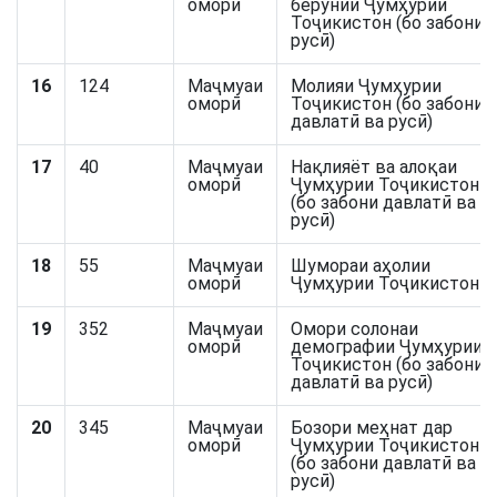
оморӣ
берунии Ҷумҳурии
Тоҷикистон (бо забони
русӣ)
16
124
Маҷмуаи
Молияи Ҷумҳурии
оморӣ
Тоҷикистон (бо забони
давлатӣ ва русӣ)
17
40
Маҷмуаи
Нақлияёт ва алоқаи
оморӣ
Ҷумҳурии Тоҷикистон
(бо забони давлатӣ ва
русӣ)
18
55
Маҷмуаи
Шумораи аҳолии
оморӣ
Ҷумҳурии Тоҷикистон
19
352
Маҷмуаи
Омори солонаи
оморӣ
демографии Ҷумҳурии
Тоҷикистон (бо забони
давлатӣ ва русӣ)
20
345
Маҷмуаи
Бозори меҳнат дар
оморӣ
Ҷумҳурии Тоҷикистон
(бо забони давлатӣ ва
русӣ)