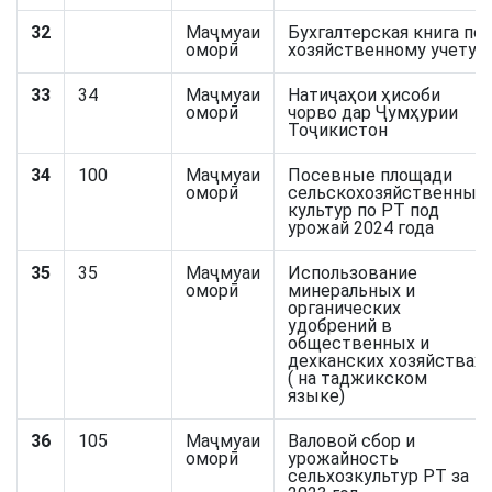
32
Маҷмуаи
Бухгалтерская книга по
оморӣ
хозяйственному учету
33
34
Маҷмуаи
Натиҷаҳои ҳисоби
оморӣ
чорво дар Ҷумҳурии
Тоҷикистон
34
100
Маҷмуаи
Посевные площади
оморӣ
сельскохозяйственных
культур по РТ под
урожай 2024 года
35
35
Маҷмуаи
Использование
оморӣ
минеральных и
органических
удобрений в
общественных и
дехканских хозяйствах
( на таджикском
языке)
36
105
Маҷмуаи
Валовой сбор и
оморӣ
урожайность
сельхозкультур РТ за