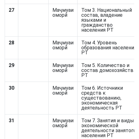
27
Маҷмуаи
Том 3. Национальный
оморӣ
состав, владение
языками и
гражданство
населения РТ
28
Маҷмуаи
Том 4. Уровень
оморӣ
образования населения
РТ
29
Маҷмуаи
Том 5. Количество и
оморӣ
состав домохозяйств
РТ
30
Маҷмуаи
Том 6. Источники
оморӣ
средств к
существованию,
экономическая
деятельность РТ
31
Маҷмуаи
Том 7. Занятия и виды
оморӣ
экономической
деятельности занятого
населения РТ