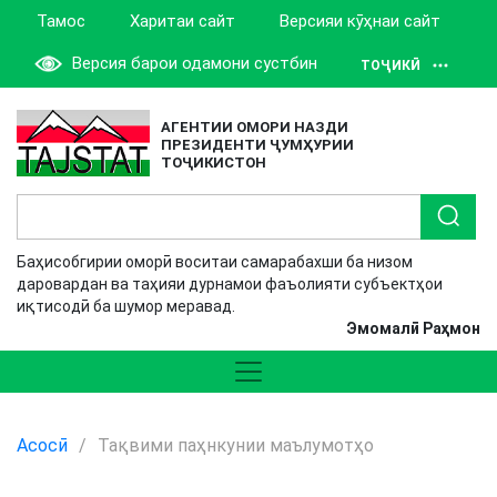
Тамос
Харитаи сайт
Версияи кӯҳнаи сайт
Версия барои одамони сустбин
ТОҶИКӢ
АГЕНТИИ ОМОРИ НАЗДИ
ПРЕЗИДЕНТИ ҶУМҲУРИИ
ТОҶИКИСТОН
Баҳисобгирии оморӣ воситаи самарабахши ба низом
даровардан ва таҳияи дурнамои фаъолияти субъектҳои
иқтисодӣ ба шумор меравад.
Эмомалӣ Раҳмон
Асосӣ
/
Тақвими паҳнкунии маълумотҳо