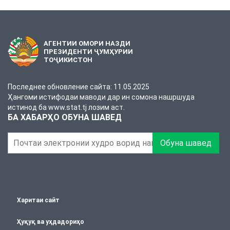
АГЕНТИИ ОМОРИ НАЗДИ
ПРЕЗИДЕНТИ ҶУМҲУРИИ
ТОҶИКИСТОН
Последнее обновление сайта: 11.05.2025
Ҳангоми истифодаи маводи дар ин сомона нашршуда
истинод ба www.stat.tj лозим аст.
БА ХАБАРҲО ОБУНА ШАВЕД
Обуна шавед
Харитаи сайт
Ҳуқуқ ва уҳдадориҳо