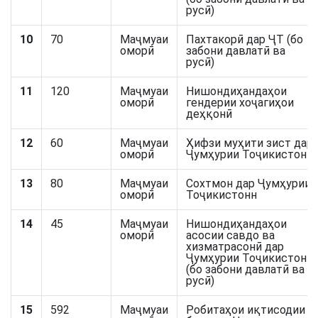
русӣ)
10
70
Маҷмуаи
Пахтакорӣ дар ҶТ (бо
оморӣ
забони давлатӣ ва
русӣ)
11
120
Маҷмуаи
Нишондиҳандаҳои
оморӣ
гендерии хоҷагиҳои
деҳқонӣ
12
60
Маҷмуаи
Ҳифзи муҳити зист дар
оморӣ
Ҷумҳурии Тоҷикистон
13
80
Маҷмуаи
Сохтмон дар Ҷумҳурии
оморӣ
Тоҷикистонн
14
45
Маҷмуаи
Нишондиҳандаҳои
оморӣ
асосии савдо ва
хизматрасонӣ дар
Ҷумҳурии Тоҷикистон
(бо забони давлатӣ ва
русӣ)
15
592
Маҷмуаи
Робитаҳои иқтисодии