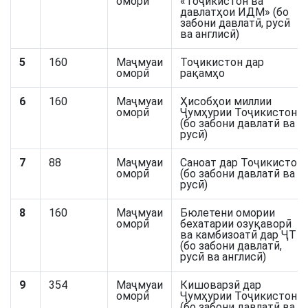
оморӣ
«Тоҷикистон ва
давлатҳои ИДМ» (бо
забони давлатӣ, русӣ
ва англисӣ)
5
160
Маҷмуаи
Тоҷикистон дар
оморӣ
рақамҳо
6
160
Маҷмуаи
Ҳисобҳои миллии
оморӣ
Ҷумҳурии Тоҷикистон
(бо забони давлатӣ ва
русӣ)
7
88
Маҷмуаи
Саноат дар Тоҷикистон
оморӣ
(бо забони давлатӣ ва
русӣ)
8
160
Маҷмуаи
Бюлетени омории
оморӣ
бехатарии озуқаворӣ
ва камбизоатӣ дар ҶТ
(бо забони давлатӣ,
русӣ ва англисӣ)
9
354
Маҷмуаи
Кишоварзӣ дар
оморӣ
Ҷумҳурии Тоҷикистон
(бо забони давлатӣ ва