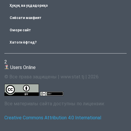
Ҳуқуқ ва уҳдадориҳо
Сиёсати махфият
Омори сайт
Хатоги ёфтед?
2
Users Online
© Все права защищены | www.stat.tj | 2026
Все материалы сайта доступны по лицензии:
Creative Commons Attribution 4.0 International