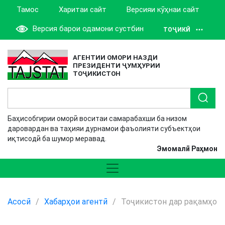
Тамос
Харитаи сайт
Версияи кӯҳнаи сайт
Версия барои одамони сустбин
ТОҶИКӢ
АГЕНТИИ ОМОРИ НАЗДИ
ПРЕЗИДЕНТИ ҶУМҲУРИИ
ТОҶИКИСТОН
Баҳисобгирии оморӣ воситаи самарабахши ба низом
даровардан ва таҳияи дурнамои фаъолияти субъектҳои
иқтисодӣ ба шумор меравад.
Эмомалӣ Раҳмон
Асосӣ
/
Хабарҳои агентӣ
/
Тоҷикистон дар рақамҳо