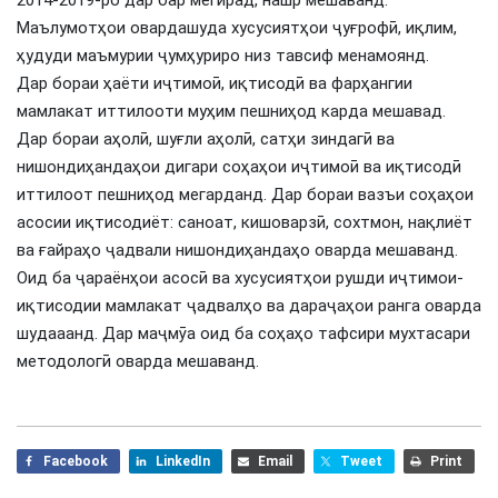
Маълумотҳои овардашуда хусусиятҳои ҷуғрофӣ, иқлим,
ҳудуди маъмурии ҷумҳуриро низ тавсиф менамоянд.
Дар бораи ҳаёти иҷтимоӣ, иқтисодӣ ва фарҳангии
мамлакат иттилооти муҳим пешниҳод карда мешавад.
Дар бораи аҳолӣ, шуғли аҳолӣ, сатҳи зиндагӣ ва
нишондиҳандаҳои дигари соҳаҳои иҷтимоӣ ва иқтисодӣ
иттилоот пешниҳод мегарданд. Дар бораи вазъи соҳаҳои
асосии иқтисодиёт: саноат, кишоварзӣ, сохтмон, нақлиёт
ва ғайраҳо ҷадвали нишондиҳандаҳо оварда мешаванд.
Оид ба ҷараёнҳои асосӣ ва хусусиятҳои рушди иҷтимои-
иқтисодии мамлакат ҷадвалҳо ва дараҷаҳои ранга оварда
шудааанд. Дар маҷмӯа оид ба соҳаҳо тафсири мухтасари
методологӣ оварда мешаванд.
Facebook
LinkedIn
Email
Tweet
Print