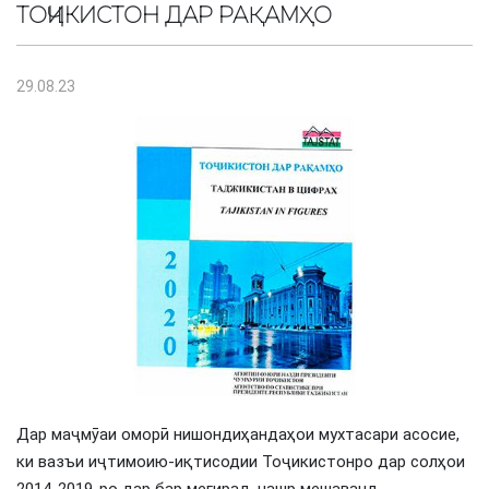
ТОҶИКИСТОН ДАР РАҚАМҲО
29.08.23
Дар маҷмӯаи оморӣ нишондиҳандаҳои мухтасари асосие,
ки вазъи иҷтимоию-иқтисодии Тоҷикистонро дар солҳои
2014-2019-ро дар бар мегирад, нашр мешаванд.