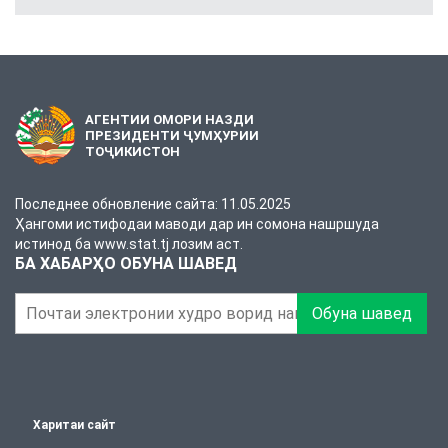
АГЕНТИИ ОМОРИ НАЗДИ
ПРЕЗИДЕНТИ ҶУМҲУРИИ
ТОҶИКИСТОН
Последнее обновление сайта: 11.05.2025
Ҳангоми истифодаи маводи дар ин сомона нашршуда
истинод ба www.stat.tj лозим аст.
БА ХАБАРҲО ОБУНА ШАВЕД
Обуна шавед
Харитаи сайт