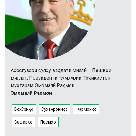
Асосгузори сулҳу ваҳдати миллӣ – Пешвои
миллат, Президенти Ҷумҳурии Тоҷикистон
муҳтарам Эмомалӣ Раҳмон
Эмомалӣ Раҳмон
Вохӯриҳо
Суханрониҳо
Фармонҳо
Сафарҳо
Паёмҳо