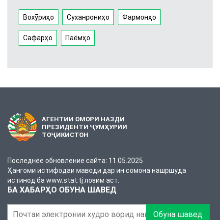
Вохӯриҳо
Суханрониҳо
Фармонҳо
Сафарҳо
Паёмҳо
АГЕНТИИ ОМОРИ НАЗДИ
ПРЕЗИДЕНТИ ҶУМҲУРИИ
ТОҶИКИСТОН
Последнее обновление сайта: 11.05.2025
Ҳангоми истифодаи маводи дар ин сомона нашршуда
истинод ба www.stat.tj лозим аст.
БА ХАБАРҲО ОБУНА ШАВЕД
Обуна шавед