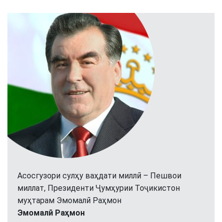
Асосгузори сулҳу ваҳдати миллӣ – Пешвои
миллат, Президенти Ҷумҳурии Тоҷикистон
муҳтарам Эмомалӣ Раҳмон
Эмомалӣ Раҳмон