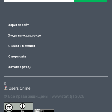
Харитаи сайт
Ҳуқуқ ва уҳдадориҳо
Сиёсати махфият
Омори сайт
Хатоги ёфтед?
3
Users Online
© Все права защищены | www.stat.tj | 2026