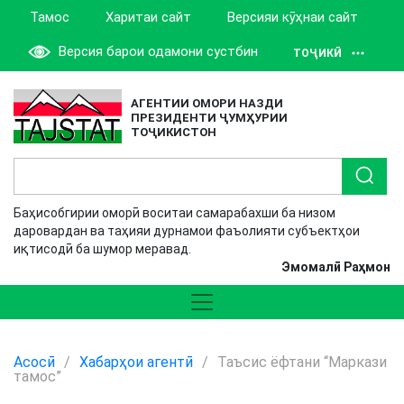
Тамос
Харитаи сайт
Версияи кӯҳнаи сайт
Версия барои одамони сустбин
ТОҶИКӢ
АГЕНТИИ ОМОРИ НАЗДИ
ПРЕЗИДЕНТИ ҶУМҲУРИИ
ТОҶИКИСТОН
Баҳисобгирии оморӣ воситаи самарабахши ба низом
даровардан ва таҳияи дурнамои фаъолияти субъектҳои
иқтисодӣ ба шумор меравад.
Эмомалӣ Раҳмон
Асосӣ
/
Хабарҳои агентӣ
/
Таъсис ёфтани “Маркази
тамос”