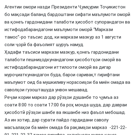
Агентии омори назди Президенти Ҷумҳурии Тоҷикистон
бо мақсади баланд бардоштани сифати маълумоти оморӣ
ва қонеъ гардонидани талаботи ҳисобот супорандагон ва
истифодабарандагони маълумоти оморӣ “Маркази
тамос”-ро таъсис дод, ки маркази мазкур аз 1 августи
соли ҷорӣ ба фаъолият шуруъ намуд.
Ҳадафи таъсиси маркази мазкур, қонеъ гардонидани
талаботи пешниҳодкунандагони ҳисоботҳои оморӣ ва
истифодабарандагони иттилооти оморӣ ва дигар
муроҷиаткунандагон буда, барои саривақт гирифтани
маълумот оид ба мушкиливу норасоиҳои ба миён омада ва
саволҳои гузошташуда унвон мешавад.
Реҷаи кории марказ дар рӯзҳои душанбе то ҷумъа аз
соати 8:00 то соати 17:00 ба роҳ монда шуда, дар давраи
ҳисоботӣ рӯзҳои шанбе ва якшанбе низ фаъол мебошад.
Аз ин хотир, дар сурати пайдо гардидани саволу
масъалаҳои ба миён омада ба рақамҳои марказ -221-22-
91, 221-22-37 тамос гирифта, эҳтиёҷоти худро қонеъ