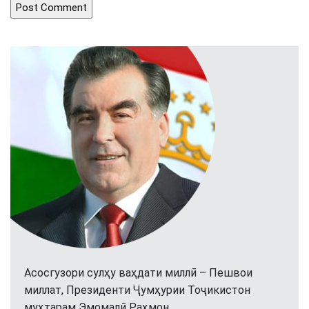
Асосгузори сулҳу ваҳдати миллӣ – Пешвои
миллат, Президенти Ҷумҳурии Тоҷикистон
муҳтарам Эмомалӣ Раҳмон