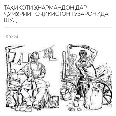
ТАҲҚИКОТИ ҲУНАРМАНДОН ДАР
ҶУМҲУРИИ ТОҶИКИСТОН ГУЗАРОНИДА
ШУД
15.02.24