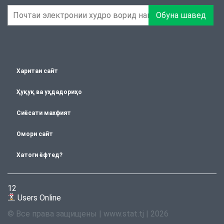
Обуна шавед
Харитаи сайт
Ҳуқуқ ва уҳдадориҳо
Сиёсати махфият
Омори сайт
Хатоги ёфтед?
12
Users Online
© Все права защищены | www.stat.tj | 2026