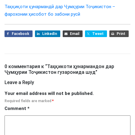
Таҳқиқоти ҳунармандӣ дар Ҷумҳурии Тоҷикистон –
фарохонии ҳисобот бо забони русӣ
Facebook
LinkedIn
Email
Tweet
Print
0 комментария к “
Таҳқикоти ҳунармандон дар
Ҷумҳурии Тоҷикистон гузаронида шуд
”
Leave a Reply
Your email address will not be published.
Required fields are marked
*
Comment
*