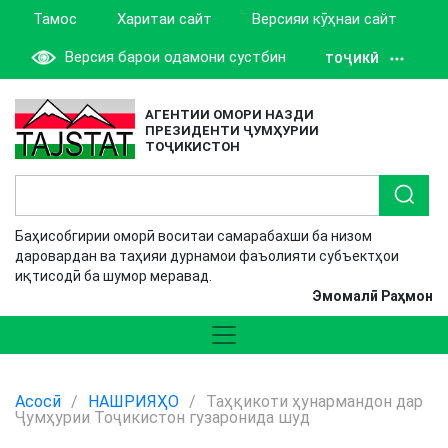
Тамос
Харитаи сайт
Версияи кӯҳнаи сайт
Версия барои одамони сустбин
ТОҶИКӢ
АГЕНТИИ ОМОРИ НАЗДИ
ПРЕЗИДЕНТИ ҶУМҲУРИИ
ТОҶИКИСТОН
Баҳисобгирии оморӣ воситаи самарабахши ба низом
даровардан ва таҳияи дурнамои фаъолияти субъектҳои
иқтисодӣ ба шумор меравад.
Эмомалӣ Раҳмон
Асосӣ
/
НАШРИЯҲО
/
Таҳқикоти ҳунармандон дар
Ҷумҳурии Тоҷикистон гузаронида шуд