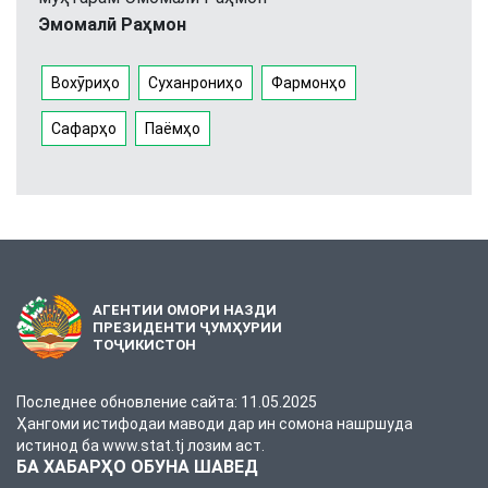
Эмомалӣ Раҳмон
Вохӯриҳо
Суханрониҳо
Фармонҳо
Сафарҳо
Паёмҳо
АГЕНТИИ ОМОРИ НАЗДИ
ПРЕЗИДЕНТИ ҶУМҲУРИИ
ТОҶИКИСТОН
Последнее обновление сайта: 11.05.2025
Ҳангоми истифодаи маводи дар ин сомона нашршуда
истинод ба www.stat.tj лозим аст.
БА ХАБАРҲО ОБУНА ШАВЕД