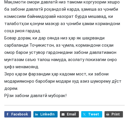
Мақомоти омори давлатӣ низ тамоми коргузории хешро
ба забони давлатӣ роҳандозӣ карда, ҳамеша аз ҷониби
комиссияи байниидоравӣ назорат бурда мешавад, ки
талаботҳои қонуни мазкур аз ҷониби ҳамаи кормандони
соҳа риоя гардад.
Бовар дорам, ки дар оянда низ ҳар як шаҳрванди
сарбаланди Тоҷикистон, аз ҷумла, кормандони соҳаи
омор барои устувор гардонидани забони давлатиамон
мунтазам саъю талош намуда, асолату покизагии онро
ҳифз менамоянд.
Зеро қарзи фарзандии ҳар кадоми мост, ки забони
модариямонро баробари модари худ азиз шуморему дӯст
дорем.
Рӯзи забони давлатӣ муборак!
Facebook
LinkedIn
Email
Tweet
Print