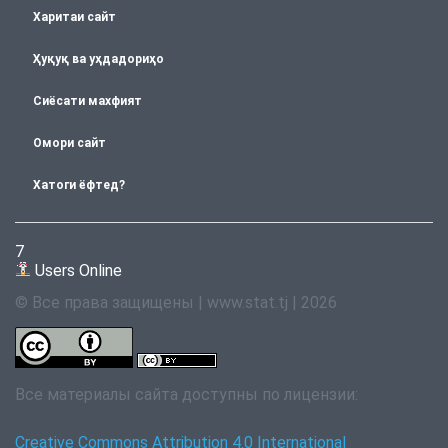
Харитаи сайт
Ҳуқуқ ва уҳдадориҳо
Сиёсати махфият
Омори сайт
Хатоги ёфтед?
7
Users Online
© Все права защищены | www.stat.tj | 2026
Все материалы сайта доступны по лицензии:
Creative Commons Attribution 4.0 International