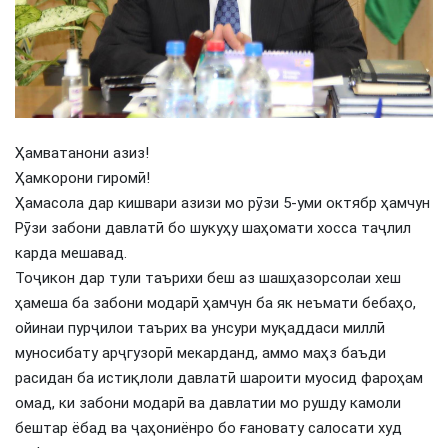
Ҳамватанони азиз!
Ҳамкорони гиромӣ!
Ҳамасола дар кишвари азизи мо рӯзи 5-уми октябр ҳамчун
Рӯзи забони давлатӣ бо шукуҳу шаҳомати хосса таҷлил
карда мешавад.
Тоҷикон дар тули таърихи беш аз шашҳазорсолаи хеш
ҳамеша ба забони модарӣ ҳамчун ба як неъмати бебаҳо,
ойинаи пурҷилои таърих ва унсури муқаддаси миллӣ
муносибату арҷгузорӣ мекарданд, аммо маҳз баъди
расидан ба истиқлоли давлатӣ шароити муосид фароҳам
омад, ки забони модарӣ ва давлатии мо рушду камоли
бештар ёбад ва ҷаҳониёнро бо ғановату салосати худ