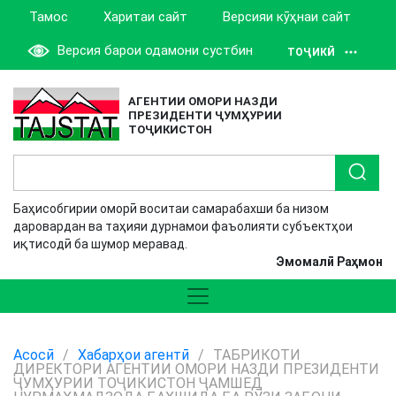
Тамос
Харитаи сайт
Версияи кӯҳнаи сайт
Версия барои одамони сустбин
ТОҶИКӢ
АГЕНТИИ ОМОРИ НАЗДИ
ПРЕЗИДЕНТИ ҶУМҲУРИИ
ТОҶИКИСТОН
Баҳисобгирии оморӣ воситаи самарабахши ба низом
даровардан ва таҳияи дурнамои фаъолияти субъектҳои
иқтисодӣ ба шумор меравад.
Эмомалӣ Раҳмон
Асосӣ
/
Хабарҳои агентӣ
/
ТАБРИКОТИ
ДИРЕКТОРИ АГЕНТИИ ОМОРИ НАЗДИ ПРЕЗИДЕНТИ
ҶУМҲУРИИ ТОҶИКИСТОН ҶАМШЕД