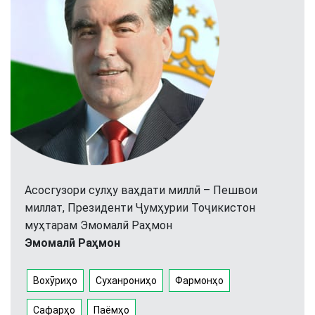
Асосгузори сулҳу ваҳдати миллӣ – Пешвои
миллат, Президенти Ҷумҳурии Тоҷикистон
муҳтарам Эмомалӣ Раҳмон
Эмомалӣ Раҳмон
Вохӯриҳо
Суханрониҳо
Фармонҳо
Сафарҳо
Паёмҳо