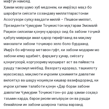
мафтун намояд.
Ҳамаи мову шумо хуб медонем, ки имрӯзҳо маҳз бо
шарофати сиёсати созандаву миллатпарастонаи
Асосгузори сулҳу ваҳдати миллӣ – Пешвои миллат,
Президенти Ҷумҳурии Тоҷикистон муҳтарам Эмомалӣ
Раҳмон силсилаи қонуну қарорҳо оид ба забони тоҷикӣ
қабулу мавриди амал қарор гирифтаанд ва мақому
манзалати забони тоҷикиро хело боло бурдаанд.
Имрӯз бо ифтихор метавон гуфт, ки забони модарии мо
забони илму адабиёт, фарҳангу ҳунар, сиёсату
қонунгузорӣ, коргузориву муошират аст ва пайваста
рушду такомул меёбад. Вазорату идораҳо, ташкилоту
муассисаҳо, мақомоти иҷроияи ҳокимияти давлатии
вилоятҳо ва шаҳру ноҳияҳои кишвар вазифадоранд, ки
иҷрои ҳатмии талаботи қонун «Дар бораи забони
давлатии Ҷумҳурии Тоҷикистон»-ро дар ҳамаи соҳаҳо
таъмин карда, барои риояи меъёрҳои он ва рушди
бемайлони ин забони шоирона талош варзанд.