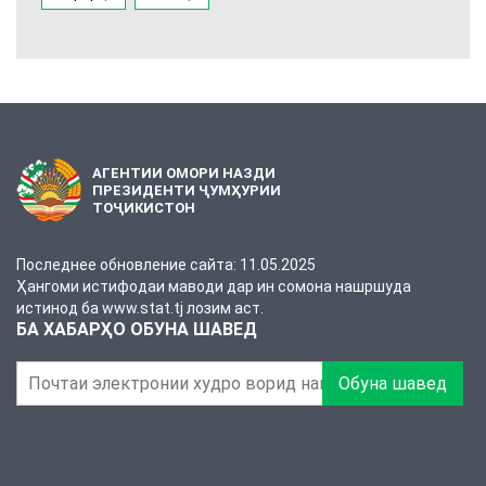
АГЕНТИИ ОМОРИ НАЗДИ
ПРЕЗИДЕНТИ ҶУМҲУРИИ
ТОҶИКИСТОН
Последнее обновление сайта: 11.05.2025
Ҳангоми истифодаи маводи дар ин сомона нашршуда
истинод ба www.stat.tj лозим аст.
БА ХАБАРҲО ОБУНА ШАВЕД
Обуна шавед