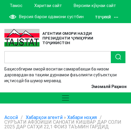
Тамос
Харитаи сайт
Версияи кӯҳнаи сайт
Версия барои одамони сустбин
ТОҶИКӢ
АГЕНТИИ ОМОРИ НАЗДИ
ПРЕЗИДЕНТИ ҶУМҲУРИИ
ТОҶИКИСТОН
Баҳисобгирии оморӣ воситаи самарабахши ба низом
даровардан ва таҳияи дурнамои фаъолияти субъектҳои
иқтисодӣ ба шумор меравад.
Эмомалӣ Раҳмон
Асосӣ
/
Хабарҳои агентӣ
»
Хабари ноҳия
/
СУРЪАТИ АФЗОИШИ САНОАТИ КИШВАР ДАР СОЛИ
2025 ДАР САТҲИ 22,1 ФОИЗ ТАЪМИН ГАРДИД