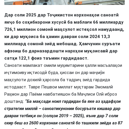
Дар соли 2025 дар Тоҷикистон корхонаҳои саноатӣ
якҷо бо соҳибкорони хусусӣ ба маблағи 66 миллиарду
726,1 миллион сомонӣ маҳсулот истеҳсол намудаанд,
ки дар муқоиса ба ҳамин давраи соли 2024 13,3
миллиард сомонӣ зиёд мебошад. Ҳамчунин суръати
афзоиш бо дарназардошти нархҳои муқоисавӣ дар
сатҳи 122,1 фоиз таъмин гардидааст.
Саноати мамлакат омили муҳимтарини ҳалли масъалаҳои
иҷтимоиву иқтисодӣ буда, ҳиссаи он дар маҷмӯи
маҳсулоти дохилӣ ҳарсола ба тадриҷ зиёд гардида
истодааст. Тавре Пешвои миллат муҳтарам Эмомалӣ
Раҳмон дар Паёми навбатияшон ба Маҷлиси Олӣ иброз
доштанд:
“Ба мақсади ноил гардидан ба яке аз ҳадафҳои
стратегии миллӣ – саноатикунонии босуръати кишвар дар
давраи татбиқи он (солҳои 2019 – 2025), яъне дар 7 соли
охир беш аз 2600 корхонаи саноатӣ бо ташкили зиёда аз 87