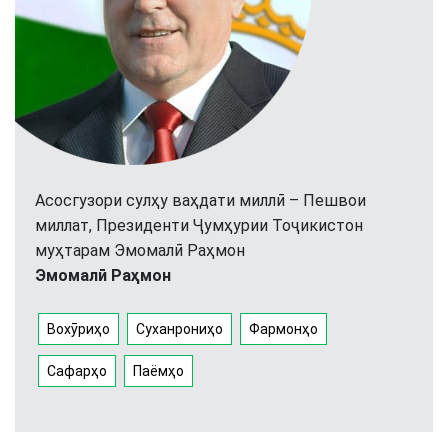
Асосгузори сулҳу ваҳдати миллӣ – Пешвои
миллат, Президенти Ҷумҳурии Тоҷикистон
муҳтарам Эмомалӣ Раҳмон
Эмомалӣ Раҳмон
Вохӯриҳо
Суханрониҳо
Фармонҳо
Сафарҳо
Паёмҳо