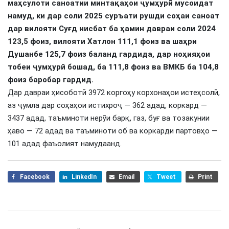
маҳсулоти саноатии минтақаҳои ҷумҳурӣ мусоидат
намуд, ки дар соли 2025 суръати рушди соҳаи саноат
дар вилояти Суғд нисбат ба ҳамин давраи соли 2024
123,5 фоиз, вилояти Хатлон 111,1 фоиз ва шаҳри
Душанбе 125,7 фоиз баланд гардида, дар ноҳияҳои
тобеи ҷумҳурӣ бошад, ба 111,8 фоиз ва ВМКБ ба 104,8
фоиз баробар гардид.
Дар давраи ҳисоботӣ 3972 коргоҳу корхонаҳои истеҳсолӣ,
аз ҷумла дар соҳаҳои истихроҷ — 362 адад, коркард —
3437 адад, таъминоти нерӯи барқ, газ, буғ ва тозакунии
ҳаво — 72 адад ва таъминоти об ва коркарди партовҳо —
101 адад фаъолият намудаанд.
Facebook
LinkedIn
Email
Tweet
Print