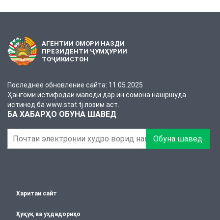
АГЕНТИИ ОМОРИ НАЗДИ
ПРЕЗИДЕНТИ ҶУМҲУРИИ
ТОҶИКИСТОН
Последнее обновление сайта: 11.05.2025
Ҳангоми истифодаи маводи дар ин сомона нашршуда
истинод ба www.stat.tj лозим аст.
БА ХАБАРҲО ОБУНА ШАВЕД
Обуна шавед
Харитаи сайт
Ҳуқуқ ва уҳдадориҳо