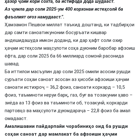
ҳазор ҷойи корӣ сохта, ба истифода дода шудааст.
Аз ҷумла дар соли 2025-ум 400 корхонаи истеҳсолӣ ба
фаъолият оғоз намудааст.”.
Ҳамзамон Пешвои миллат таъкид доштанд, ки тадбирҳои
дар самти саноатикунонии босуръати кишвар
андешидашуда имкон доданд, ки дар ҳафт соли охир
ҳаҷми истеҳсоли маҳсулоти соҳа дуюним баробар афзоиш
ёфта, дар соли 2025 ба 66 миллиард сомонӣ расонида
шавад.
Ба иттилои масъулин дар соли 2025 омили асосии рушди
суръати соҳаи саноат асосан аз ҳисоби афзоиши ҳаҷми
саноати истихроҷ – 36,2 фоиз, саноати коркард – 10,5
фоиз, таъминоти неруи барқ, газ, буғ ва тозакунии ҳаво –
зиёда аз 13 фоиз ва таъминоти об, тозакунӣ, коркарди
партовҳо ва маҳсулоти дуюмдараҷа – 22,8 фоиз ба амал
омадааст.
Амалишавии пайдарпайи чорабиниҳо оид ба рушди
соҳаи саноат дар мамлакат ба афзоиши ҳаҷми