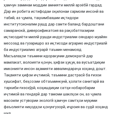
ҳамчун заминаи моддии амнияти миллӣ арзёбӣ гардад.
Дар ин робита истифодаи оқилонаи сармояи инсонӣ ва
табиӣ, аз ҷумла, таҳкимбахшии иқтидори
институтсионалии рушд дар самти баланд бардоштани
самаранокӣ, диверсификатсия ва рақобатпазирии
иқтисодиёти миллӣ рушди индустриалии ояндаро муайян
месозад ва гузаришро аз иқтисоди аграрию индустриалӣ
ба индустриалию аграрӣ таъмин менамояд.
Масъалаҳои таъмини идоракунии демократӣ дар
мамлакат, волоияти қонун, ҳифзи ҳуқуқ ва вусъатдиҳии
имконияти инсон аҳамияти аввалиндараҷа хоҳанд дошт.
Тақвияти ҳифзи иҷтимоӣ, таъмини дастрасӣ ба ғизои
хушсифат, беҳсозии обтаъминкунӣ, ҳолати санитарӣ ва
таркиби ғизохӯрӣ, коҳишдиҳии сатҳи нобаробарии
иҷтимоӣ ва гендерӣ дар тамоми шаклҳои он, аз ҷумла
масоили устувории экологӣ ҳамчун самтҳои муҳими
фаъолияти ниҳодҳои қонунгузорӣ, иҷроия ва судӣ хоҳанд
шуд.