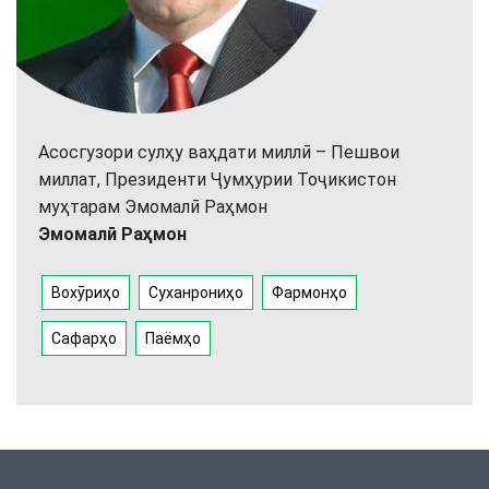
Асосгузори сулҳу ваҳдати миллӣ – Пешвои
миллат, Президенти Ҷумҳурии Тоҷикистон
муҳтарам Эмомалӣ Раҳмон
Эмомалӣ Раҳмон
Вохӯриҳо
Суханрониҳо
Фармонҳо
Сафарҳо
Паёмҳо