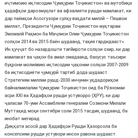
иҷтимоию иқтисодии Ҷумҳурии Тоҷикистон» ва мутобиқи
ҳадафҳои дарозмуҳлат ва афзалияти рушди мамлакат, ки
дар паёмҳои Асосгузори сулҳу ваҳдати миллӣ – Пешвои
миллат, Президенти Ҷумҳурии Тоҷикистон муҳтарам
Эмомалӣ Раҳмон ба Маҷлиси Олии Ҷумҳурии Тоҷикистон
солҳои 2014 ва 2015 баён шудаанд, таҳия гардидааст».
Ин ҳуҷҷат бо назардошти тағйироти солҳои охир, ки дар
мамлакат ва ҷаҳон ба амал омадаанд, бахусус таъсири
буҳрони молиявию иқтисодии ҷаҳонии солҳои 2007-2009
ба иқтисодиёти ҷумҳурӣ тартиб дода шудааст.
Стратегияи миллии рушд-2030 инчунин уҳдадориҳои
байналмилалии Ҷумҳурии Тоҷикистон оид ба Рӯзномаи
асри XXI ва Ҳадафҳои рушди устуворро (ҲРУ), ки дар
ҷаласаи 70-уми Ассамблеяи генералии Созмони Милали
Муттаҳид моҳи сентябри соли 2015 тасдиқ шудаанд, ба
инобат мегирад.
Диққати асосӣ дар Ҳадафҳои Рушди Ҳазорсола ба
консепсияи рушди устувори инсон равона шудааст.