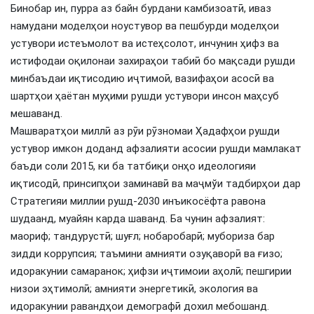
Бинобар ин, пурра аз байн бурдани камбизоатӣ, иваз
намудани моделҳои ноустувор ва пешбурди моделҳои
устувори истеъмолот ва истеҳсолот, инчунин ҳифз ва
истифодаи оқилонаи захираҳои табиӣ бо мақсади рушди
минбаъдаи иқтисодию иҷтимоӣ, вазифаҳои асосӣ ва
шартҳои ҳаётан муҳими рушди устувори инсон маҳсуб
мешаванд.
Машваратҳои миллӣ аз рӯи рӯзномаи Ҳадафҳои рушди
устувор имкон доданд афзалияти асосии рушди мамлакат
баъди соли 2015, ки ба татбиқи онҳо идеологияи
иқтисодӣ, принсипҳои заминавӣ ва маҷмўи тадбирҳои дар
Стратегияи миллии рушд-2030 инъикосёфта равона
шудаанд, муайян карда шаванд. Ба чунин афзалият:
маориф; тандурустӣ; шуғл; нобаробарӣ; мубориза бар
зидди коррупсия; таъмини амнияти озуқаворӣ ва ғизо;
идоракунии самаранок; ҳифзи иҷтимоии аҳолӣ; пешгирии
низои эҳтимолӣ; амнияти энергетикӣ, экология ва
идоракунии равандҳои демографӣ дохил мебошанд.