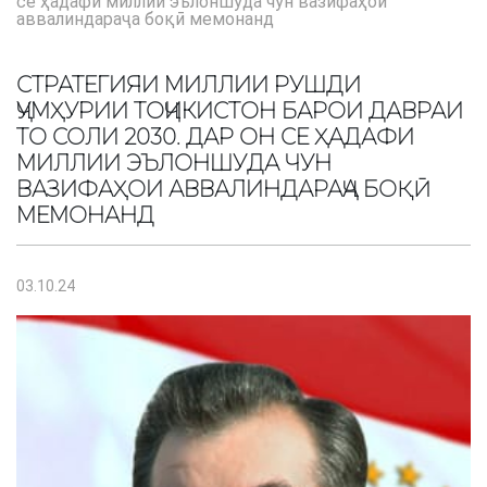
се ҳадафи миллии эълоншуда чун вазифаҳои
аввалиндараҷа боқӣ мемонанд
СТРАТЕГИЯИ МИЛЛИИ РУШДИ
ҶУМҲУРИИ ТОҶИКИСТОН БАРОИ ДАВРАИ
ТО СОЛИ 2030. ДАР ОН СЕ ҲАДАФИ
МИЛЛИИ ЭЪЛОНШУДА ЧУН
ВАЗИФАҲОИ АВВАЛИНДАРАҶА БОҚӢ
МЕМОНАНД
03.10.24