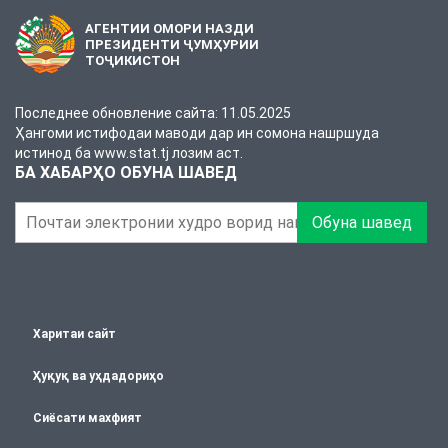
АГЕНТИИ ОМОРИ НАЗДИ
ПРЕЗИДЕНТИ ҶУМҲУРИИ
ТОҶИКИСТОН
Последнее обновление сайта: 11.05.2025
Ҳангоми истифодаи маводи дар ин сомона нашршуда
истинод ба www.stat.tj лозим аст.
БА ХАБАРҲО ОБУНА ШАВЕД
Обуна шавед
Харитаи сайт
Ҳуқуқ ва уҳдадориҳо
Сиёсати махфият