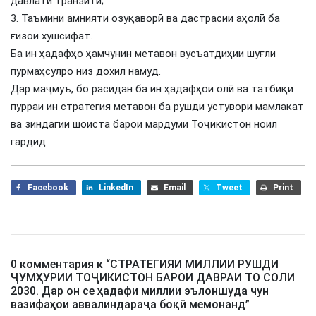
давлати транзитӣ;
3. Таъмини амнияти озуқаворӣ ва дастрасии аҳолӣ ба
ғизои хушсифат.
Ба ин ҳадафҳо ҳамчунин метавон вусъатдиҳии шуғли
пурмаҳсулро низ дохил намуд.
Дар маҷмуъ, бо расидан ба ин ҳадафҳои олӣ ва татбиқи
пурраи ин стратегия метавон ба рушди устувори мамлакат
ва зиндагии шоиста барои мардуми Тоҷикистон ноил
гардид.
Facebook
LinkedIn
Email
Tweet
Print
0 комментария к “
СТРАТЕГИЯИ МИЛЛИИ РУШДИ
ҶУМҲУРИИ ТОҶИКИСТОН БАРОИ ДАВРАИ ТО СОЛИ
2030. Дар он се ҳадафи миллии эълоншуда чун
вазифаҳои аввалиндараҷа боқӣ мемонанд
”