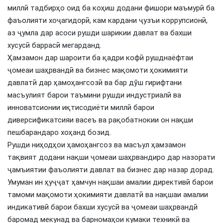
миллӣ тадбирҳо оид ба коҳиш додани фишори маъмурӣ ба
фаъолияти хоҷагидорӣ, кам кардани ҷузъи коррупсионӣ,
аз ҷумла дар асоси рушди шарикии давлат ва бахши
хусусӣ баррасӣ мегарданд.
Ҳамзамон дар шароити ба қадри кофӣ рушднаёфтаи
ҷомеаи шаҳрвандӣ ва бизнес мақомоти ҳокимияти
давлатӣ дар ҳамоҳангсозӣ ва бар дўш гирифтани
масъулият барои таъмини рушди индустриалӣ ва
инноватсионии иқтисодиёти миллӣ барои
диверсификатсияи васеъ ва рақобатнокии он нақши
пешбарандаро хоҳанд бозид.
Рушди ниҳодҳои ҳамоҳангсоз ва масъул ҳамзамон
тақвият додани нақши ҷомеаи шаҳрвандиро дар назорати
ҷамъиятии фаъолияти давлат ва бизнес дар назар дорад.
Умуман ин ҳуҷҷат ҳамчун нақшаи амалии директивӣ барои
тамоми мақомоти ҳокимияти давлатӣ ва нақшаи амалии
индикативӣ барои бахши хусусӣ ва ҷомеаи шаҳрвандӣ
баромад мекунад ва барномаҳои кумаки техникӣ ва