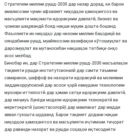
Стратегияи миллии рушд-2030 дар назар дорад, ки барои
амалисозии чунин афзалият ниҳодҳои ҳамоҳангсоз ва
масъулияти мақомоти идоракунии давлатӣ, бизнес ва
ҷомеаи шаҳрвандӣ бояд нақши муҳим дошта бошанд.
Фаъолияти ин ниҳодҳо дар низоми миллии баҳодиҳӣ ва
ояндабинии рушд, муайянсозии вазифаҳои кӯтоҳмуҳлат ва
дарозмуҳлат ва мутаносибан нақшаҳои татбиқи онҳо
асос меёбад.
Бинобар ин, дар Стратегияи миллии рушд-2030 масъалаҳои
тақвияти рушди институтсионалӣ дар самти таъмини
самаранок, шаффоф ва назорати идоракунӣ ва молиявии
зиддикоррупсионӣ дар асоси ҷорӣ намудани технологияи
муосири иттилоотӣ дар ҳамаи сатҳи идоракунии давлатӣ,
дар маҷмуъ бунёди модели идоракунии технократӣ ва
меритократӣ (шоистасолорӣ) дар мамлакат дар мадди
аввал гузошта шудаанд. Барои тақвият додани нақши
ниҳодҳои ҳамоҳангсоз ва масъулияти иҷтимоии тиҷорат
дар раванди назорат ва рушди соҳаҳои иқтисодиёти