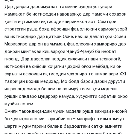
Дар давраи дарозмуҳлат таъмини рушди устувори
мамлакат бе истифодаи навовариҳо дар тамоми соҳаҳои
ҳаёти иҷтимоию иқтисодӣ ғайриимкон аст. Самтҳои
стратегии рушд бояд афзоиши фаъолнокии сармоягузорӣ
ва иқтисодиро дар қитъаи Осиё, нақши давлатҳои Осиёи
Марказиро дар он ва умуман, фаъолсозии ҳамкориро дар
доираи минтақаи кишварҳои Ҷануб-Ҷануб ба инобат
гиранд. Дар даҳсолаи наздик силсилаи нави технологӣ,
иқтисодӣ ва сиёсии хоҷагии ҷаҳонӣ оғоз меёбад, ки он
суръати афзоиши иқтисодии ҷаҳониро то нимаи асри XXI
тадриҷан коҳиш медиҳад. Мо бояд барои дарки дурусти
ин раванд омода бошем ва аз имрӯз самтҳои модели
рушди ояндаро муқаррар намуда, хусусияти сифатии онро
муайян созем.
Омили такондиҳандаи чунин модели рушд захираи инсонӣ
бо ҷузъҳои асосии таркибии он – маориф ва илм ҳамчун
шарти муҳимтарини баланд бардоштани сатҳи амнияти
миллӣ ва рақобатпазирии иқтисодиёти миллӣ ба ҳисоб