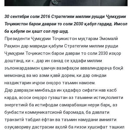
30 сентябри соли 2016 Стратегияи миллии рушди Ҷумҳурии
Тоҷикистон барои давраи то соли 2030 қабул гардид. Имсол
ба қабули он ҳашт сол пур шуд.
Президенти Ҷумҳурии Тоҷикистон муҳтарам Эмомалӣ
Раҳмон дар мавриди қабули Стратегияи миллии рушди
Ҷумҳурии Тоҷикистон барои давраи то соли 2030 изҳор
доштанд, ки «…дар ин санад се ҳадафи миллии
эълонкардаамон ҳамчун вазифаҳои аввалиндараҷа боқӣ
мемонанд ва мо азми қавӣ дорем, ки дар ояндаи
наздиктарин иҷрои онҳоро таъмин намоем.
Дар давраҳои минбаъда ин ҳадафҳо сифати нав касб
карда, асоси онҳоро гузаштан аз таъмини истиқлолияти
энергетикӣ ба истифодаи самарабахши неруи барқ, аз
бунбасти коммуникатсионӣ баромада, ба давлати
транзитӣ табдил ёфтан ва таъмин намудани амнияти
озуқавориву дастрасии аҳолӣ ба ғизои хушсифат ташкил