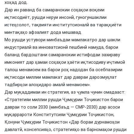
хоҳад дод.
Дар ин раванд ба самаранокии соҳаҳои воқеии
иқтисодиёт, рушди неруи инсонӣ, гуногуншаклии
истеҳсолот, тақвияти институтсионалӣ ва тараққиёти
минтақаҳо афзалият дода мешавад.
Мо рушди устувори минбаъдаи мамлакатро дар шакли
индустриалӣ ва инноватсионӣ пешбинӣ намуда, барои
баланд бардоштани самаранокии истифодаи захираву
имконият дар ҳамаи соҳаҳои ҳаёти иқтисодиву иҷтимоӣ
талош менамоем ва барои роҳ надодан ба осебпазирии
иқтисоди миллии мамлакат дар давраи дарозмуҳлат
тадбирҳои алоҳидаро амалӣ менамоем».
Дар муқаддимаи ин стратегия, аз ҷумла чунин омадааст:
«Стратегияи миллии рушди Ҷумҳурии Тоҷикистон барои
давраи то соли 2030 (минбаъд — СМР-2030) дар асоси
муқаррароти Конститутсияи Ҷумҳурии Тоҷикистон,
Қонуни Ҷумҳурии Тоҷикистон «Дар бораи дурнамоҳои
давлатӣ, консепсияҳо, стратегияҳо ва барномаҳои рушди