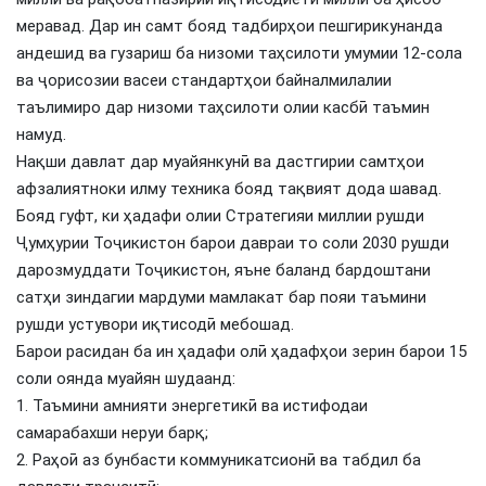
меравад. Дар ин самт бояд тадбирҳои пешгирикунанда
андешид ва гузариш ба низоми таҳсилоти умумии 12-сола
ва ҷорисозии васеи стандартҳои байналмилалии
таълимиро дар низоми таҳсилоти олии касбӣ таъмин
намуд.
Нақши давлат дар муайянкунӣ ва дастгирии самтҳои
афзалиятноки илму техника бояд тақвият дода шавад.
Бояд гуфт, ки ҳадафи олии Стратегияи миллии рушди
Ҷумҳурии Тоҷикистон барои давраи то соли 2030 рушди
дарозмуддати Тоҷикистон, яъне баланд бардоштани
сатҳи зиндагии мардуми мамлакат бар пояи таъмини
рушди устувори иқтисодӣ мебошад.
Барои расидан ба ин ҳадафи олӣ ҳадафҳои зерин барои 15
соли оянда муайян шудаанд:
1. Таъмини амнияти энергетикӣ ва истифодаи
самарабахши неруи барқ;
2. Раҳоӣ аз бунбасти коммуникатсионӣ ва табдил ба