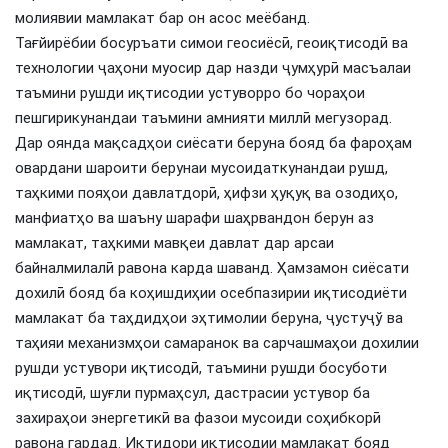
молиявии мамлакат бар он асос меёбанд.
Тағйирёбии босуръати симои геосиёсӣ, геоиқтисодӣ ва
технологии ҷаҳони муосир дар назди ҷумҳурӣ масъалаи
таъмини рушди иқтисодии устуворро бо чораҳои
пешгирикунандаи таъмини амнияти миллӣ мегузорад.
Дар оянда мақсадҳои сиёсати беруна бояд ба фароҳам
овардани шароити берунаи мусоидаткунандаи рушд,
таҳкими пояҳои давлатдорӣ, ҳифзи ҳуқуқ ва озодиҳо,
манфиатҳо ва шаъну шарафи шаҳрвандон берун аз
мамлакат, таҳкими мавқеи давлат дар арсаи
байналмилалӣ равона карда шаванд. Ҳамзамон сиёсати
дохилӣ бояд ба коҳишдиҳии осебпазирии иқтисодиёти
мамлакат ба таҳдидҳои эҳтимолии беруна, ҷустуҷў ва
таҳияи механизмҳои самаранок ва сарчашмаҳои дохилии
рушди устувори иқтисодӣ, таъмини рушди босуботи
иқтисодӣ, шуғли пурмаҳсул, дастрасии устувор ба
захираҳои энергетикӣ ва фазои мусоиди соҳибкорӣ
равона гардад. Иқтидори иқтисодии мамлакат бояд