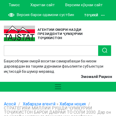
Тамос
Харитаи сайт
Версияи кӯҳнаи сайт
Версия барои одамони сустбин
ТОҶИКӢ
АГЕНТИИ ОМОРИ НАЗДИ
ПРЕЗИДЕНТИ ҶУМҲУРИИ
ТОҶИКИСТОН
Баҳисобгирии оморӣ воситаи самарабахши ба низом
даровардан ва таҳияи дурнамои фаъолияти субъектҳои
иқтисодӣ ба шумор меравад.
Эмомалӣ Раҳмон
Асосӣ
/
Хабарҳои агентӣ
»
Хабари ноҳия
/
СТРАТЕГИЯИ МИЛЛИИ РУШДИ ҶУМҲУРИИ
ТОҶИКИСТОН БАРОИ ДАВРАИ ТО СОЛИ 2030. Дар он