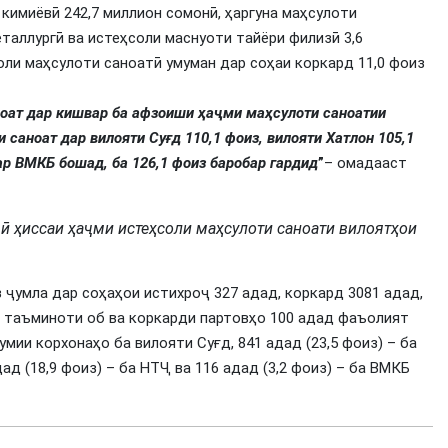
кимиёвӣ 242,7 миллион сомонӣ, ҳаргуна маҳсулоти
таллургӣ ва истеҳсоли маснуоти тайёри филизӣ 3,6
ли маҳсулоти саноатӣ умуман дар соҳаи коркард 11,0 фоиз
оат дар кишвар ба афзоиши ҳаҷми маҳсулоти саноатии
саноат дар вилояти Суғд 110,1 фоиз, вилояти Хатлон 105,1
ар ВМКБ бошад, ба 126,1 фоиз баробар гардид
”
– омадааст
ӣ ҳиссаи ҳаҷми истеҳсоли маҳсулоти саноати вилоятҳои
 ҷумла дар соҳаҳои истихроҷ 327 адад, коркард 3081 адад,
ва таъминоти об ва коркарди партовҳо 100 адад фаъолият
мии корхонаҳо ба вилояти Суғд, 841 адад (23,5 фоиз) – ба
дад (18,9 фоиз) – ба НТҶ ва 116 адад (3,2 фоиз) – ба ВМКБ