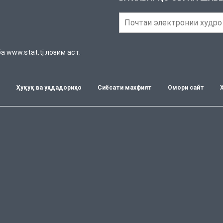
 www.stat.tj лозим аст.
т
Ҳуқуқ ва уҳдадориҳо
Сиёсати махфият
Омори сайт