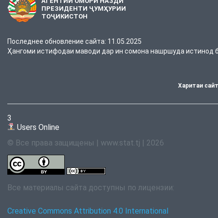
АГЕНТИИ ОМОРИ НАЗДИ
ПРЕЗИДЕНТИ ҶУМҲУРИИ
ТОҶИКИСТОН
Последнее обновление сайта: 11.05.2025
Ҳангоми истифодаи маводи дар ин сомона нашршуда истинод ба
Харитаи сай
3
Users Online
© Все права защищены | www.stat.tj | 2026
Все материалы сайта доступны по лицензии:
Creative Commons Attribution 4.0 International