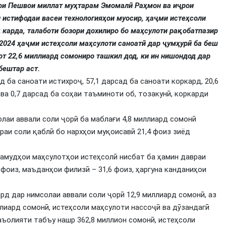
ҳои Пешвои миллат муҳтарам Эмомалӣ Раҳмон ва иҷрои
 истифодаи васеи технологияҳои муосир, ҳаҷми истеҳсоли
 карда, талаботи бозори дохилиро бо маҳсулоти рақобатпазир
2024 ҳаҷми истеҳсоли маҳсулоти саноатӣ дар ҷумҳурӣ ба беш
от 22,6 миллиард сомониро ташкил дод, ки ин нишондод дар
бештар аст.
 ба саноати истихроҷ, 57,1 дарсад ба саноати коркард, 20,6
 ва 0,7 дарсад ба соҳаи таъминоти об, тозакунӣ, коркарди
лаи аввали соли ҷорӣ ба маблағи 4,8 миллиард сомонӣ
раи соли қаблӣ бо нархҳои муқоисавӣ 21,4 фоиз зиёд
амудҳои маҳсулотҳои истеҳсолӣ нисбат ба ҳамин давраи
 фоиз, маъданҳои филизӣ – 31,6 фоиз, ҳаргуна канданиҳои
д дар нимсолаи аввали соли ҷорӣ 12,9 миллиард сомонӣ, аз
ллиард сомонӣ, истеҳсоли маҳсулоти нассоҷӣ ва дӯзандагӣ
фаъолияти табъу нашр 362,8 миллион сомонӣ, истеҳсоли