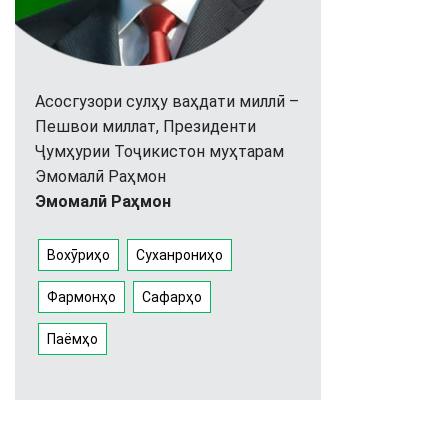
Асосгузори сулҳу ваҳдати миллӣ –
Пешвои миллат, Президенти
Ҷумҳурии Тоҷикистон муҳтарам
Эмомалӣ Раҳмон
Эмомалӣ Раҳмон
Вохӯриҳо
Суханрониҳо
Фармонҳо
Сафарҳо
Паёмҳо