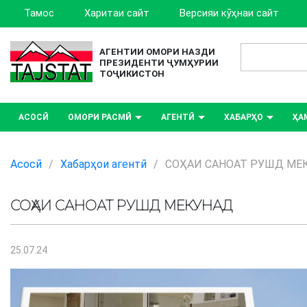
Тамос
Харитаи сайт
Версияи кӯҳнаи сайт
АГЕНТИИ ОМОРИ НАЗДИ
ПРЕЗИДЕНТИ ҶУМҲУРИИ
ТОҶИКИСТОН
АСОСӢ
ОМОРИ РАСМӢ
АГЕНТӢ
ХАБАРҲО
ҲА
Асосӣ
/
Хабарҳои агентӣ
/
СОҲАИ САНОАТ РУШД МЕ
СОҲАИ САНОАТ РУШД МЕКУНАД
25.07.24