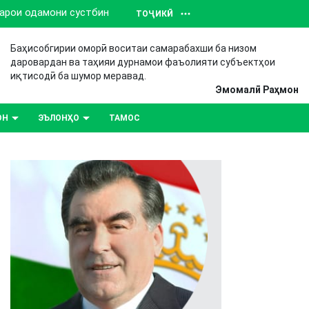
барои одамони сустбин
ТОҶИКӢ
Баҳисобгирии оморӣ воситаи самарабахши ба низом
даровардан ва таҳияи дурнамои фаъолияти субъектҳои
иқтисодӣ ба шумор меравад.
Эмомалӣ Раҳмон
ОН
ЭЪЛОНҲО
ТАМОС