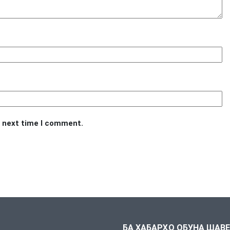
e next time I comment.
БА ХАБАРҲО ОБУНА ШАВ