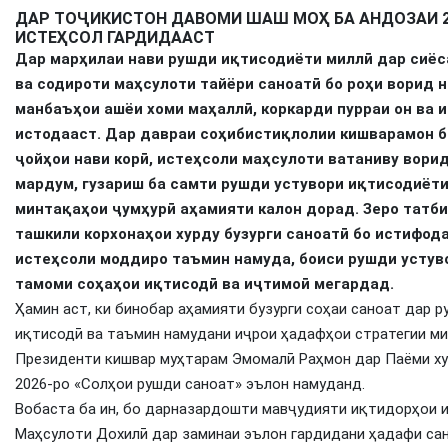
ДАР ТОҶИКИСТОН ДАВОМИ ШАШ МОҲ БА АНДОЗАИ 
ИСТЕҲСОЛ ГАРДИДААСТ
Дар марҳилаи нави рушди иқтисодиёти миллӣ дар сиёс
ва содироти маҳсулоти тайёри саноатӣ бо роҳи ворид 
манбаъҳои ашёи хоми маҳаллӣ, коркарди пурраи он ва 
истодааст. Дар давраи соҳибистиқлолии кишварамон б
ҷойҳои нави корӣ, истеҳсоли маҳсулоти ватаниву вори
мардум, гузариш ба самти рушди устувори иқтисодиёти
минтақаҳои ҷумҳурӣ аҳамияти калон дорад. Зеро татби
ташкили корхонаҳои хурду бузурги саноатӣ бо истифод
истеҳсоли моддиро таъмин намуда, боиси рушди устув
тамоми соҳаҳои иқтисодӣ ва иҷтимоӣ мегардад.
Ҳамин аст, ки бинобар аҳамияти бузурги соҳаи саноат дар
иқтисодӣ ва таъмин намудани иҷрои ҳадафҳои стратегии ми
Президенти кишвар муҳтарам Эмомалӣ Раҳмон дар Паёми худ
2026-ро «Солҳои рушди саноат» эълон намуданд.
Вобаста ба ин, бо дарназардошти мавҷудияти иқтидорҳои и
Маҳсулоти Дохилӣ дар заминаи эълон гардидани ҳадафи сан