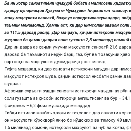
Ба ин хотир саноатчиёни ҷумҳурӣ бобати амалисозии ҳидоят
қарору супоришҳои Ҳукумати Ҷумҳурии Тоҷикистон тавассути
молу маҳсулоти саноатӣ, бахусус воридотивазкунандаро, зиёд
таъмин менамоянд. Ҳамин аст, ки дар нимсолаи аввали соли 
аз 111,5 дарсад расид. Дар маҷмуъ, ҳаҷми истеҳсоли маҳсул
муқоиса ба ҳамин давраи соли гузашта 2,3 миллиард сомонӣ 
Дар ин давра аз ҳаҷми умумии маҳсулоти саноатӣ 21,6 дарсад
дарсад ба таъминоти нерӯи барқ, газ, буғ ва тозакунии ҳаво
партовҳо ва маҳсулоти дуюмдараҷа рост меояд.
Гуфта мешавад, ки дар саноати истихроҷи маъдан дар нимсо
маҳсулот истеҳсол шуда, ҳаҷми истеҳсол нисбати ҳамин дав
шудааст.
Афзоиши суръати рушди саноати истихроҷи маъдан аз рўи н
соли гузашта аз ҳисоби истихроҷи ангиштисанг ва бур – 34,1
фоиданок – 6,2 фоиз мушоҳида мегардад.
Тибқи иттилои манбаъ ҳаҷми истеҳсолот дар саноати коркар
он маҳсулоти хӯрокворӣ якҷо бо нӯшокиҳо ва тамоку 4,8 ми
1,5 миллиард сомонӣ, истеҳсоли маҳсулот аз чӯб ва коғаз, 