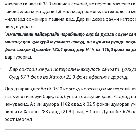
маҳсулоти нафтӣ 38,3 миллион сомонӣ, истеҳсоли маҳсулоти 
ғайрифилизии маъданӣ 1,8 миллиард сомонӣ, истеҳсолоти ме
миллиард сомониро ташкил дод. Дар ин давра ҳаҷми истеҳсо
зиёд шудааст.
“
Амалишавии пайдарпайи чорабиниҳо оид ба рушди соҳаи сан
минтақаҳои ҷумҳурӣ мусоидат намуд, ки суръати рушди соҳаи 
фоиз, шаҳри Душанбе 123,1 фоиз, дар НТҶ ба 118,8 фоиз ва д
дар гузориш.
Дар сохтори ҳаҷми истеҳсоли маҳсулоти саноати ҷумҳур
Суғд 57,1 фоиз ва Хатлон 22,3 фоиз афзалият доранд.
Дар давраи ҳисоботӣ 3580 коргоҳу корхонаҳои истеҳсолӣ, аз
таъминоти нерӯи барқ, газ, буғ ва тозакунии ҳаво 72 адад 
намудаанд. Аз ин шумора 1162 адад ё 32,5 фоизи шумораи уму
вилояти Хатлон, 783 адад (21,9 фоиз) – ба ш. Душанбе, 678 а
рост меоянд.