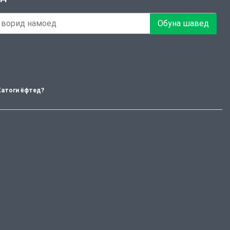
Обуна шавед
Хатоги ёфтед?