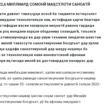
22,6 МИЛЛИАРД СОМОНӢ МАҲСУЛОТИ САНОАТӢ
ати давлат таваҷҷуҳи асосӣ ба тақвияти истеҳсолот
намудани технологияҳои нав, истифодаи ҳарчи бештари
истифодаи васеи захираҳои меҳнатӣ равона гардида
а роҳ мондани корҳои ободониву созандагӣ, таъсиси
дотивазкунанда ва дар умум таъмини зиндагии шоистаи
 миллӣ тавассути саноатикунонии босуръат дар кулли
қи ҳадафи саноатикунонӣ дар шаҳру ноҳияҳо бо
а аз технологияҳои нави инноватсионӣ афзоиши
ори иқтисоди миллӣ ва дастовардҳои назаррас дар
 рушди минбаъдаи мамлакат, ҳалли масъалаҳои иҷтимоиву
ллӣ, аз ҷумла раванди саноатикунонии босуръати кишвар
 то ҷашни 35- солагии истиқлолияти давлатӣ солҳои 2022–
стеҳсолии кишвар ҳиссаи соҳаи саноат дар Маҷмӯи
оатикунонии босуръат, рӯ ба афзоиш ниҳодааст.