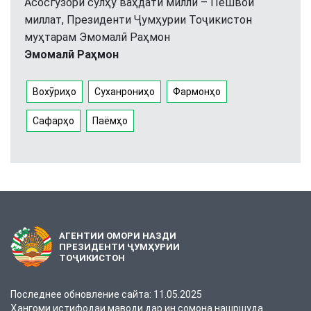
Асосгузори сулҳу ваҳдати миллӣ – Пешвои
миллат, Президенти Ҷумҳурии Тоҷикистон
муҳтарам Эмомалӣ Раҳмон
Эмомалӣ Раҳмон
Вохӯриҳо
Суханрониҳо
Фармонҳо
Сафарҳо
Паёмҳо
АГЕНТИИ ОМОРИ НАЗДИ
ПРЕЗИДЕНТИ ҶУМҲУРИИ
ТОҶИКИСТОН
Последнее обновление сайта: 11.05.2025
Ҳангоми истифодаи маводи дар ин сомона нашршуда