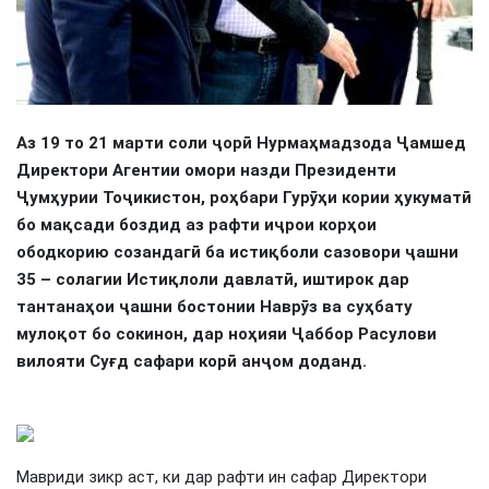
Аз 19 то 21 марти соли
ҷ
ор
ӣ
Нурма
ҳ
мадзода
Ҷ
амшед
Директори Агентии омори назди Президенти
Ҷ
ум
ҳ
урии То
ҷ
икистон, ро
ҳ
бари Гур
ӯҳ
и кории
ҳ
укумат
ӣ
бо ма
қ
сади боздид аз рафти и
ҷ
рои кор
ҳ
ои
ободкорию созандаг
ӣ
ба исти
қ
боли сазовори
ҷ
ашни
35 – солагии Исти
қ
лоли давлат
ӣ
, иштирок дар
тантана
ҳ
ои
ҷ
ашни бостонии Навр
ӯ
з ва су
ҳ
бату
муло
қ
от бо сокинон, дар но
ҳ
ияи
Ҷ
аббор Расулови
вилояти Су
ғ
д сафари кор
ӣ
ан
ҷ
ом доданд.
Мавриди зикр аст, ки дар рафти ин сафар Директори