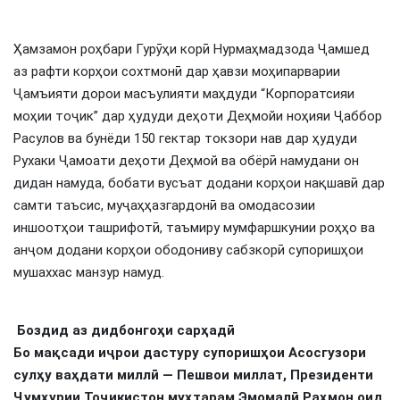
Ҳамзамон роҳбари Гурӯҳи корӣ Нурмаҳмадзода Ҷамшед
аз рафти корҳои сохтмонӣ дар ҳавзи моҳипарварии
Ҷамъияти дорои масъулияти маҳдуди “Корпоратсияи
моҳии тоҷик” дар ҳудуди деҳоти Деҳмойи ноҳияи Ҷаббор
Расулов ва бунёди 150 гектар токзори нав дар ҳудуди
Рухаки Ҷамоати деҳоти Деҳмой ва обёрӣ намудани он
дидан намуда, бобати вусъат додани корҳои нақшавӣ дар
самти таъсис, муҷаҳҳазгардонӣ ва омодасозии
иншоотҳои ташрифотӣ, таъмиру мумфаршкунии роҳҳо ва
анҷом додани корҳои ободониву сабзкорӣ супоришҳои
мушаххас манзур намуд.
Боздид аз дидбонго
ҳ
и сар
ҳ
ад
ӣ
Бо ма
қ
сади и
ҷ
рои дастуру супориш
ҳ
ои Асосгузори
сул
ҳ
у ва
ҳ
дати милл
ӣ
— Пешвои миллат, Президенти
Ҷ
ум
ҳ
урии То
ҷ
икистон му
ҳ
тарам Эмомал
ӣ
Ра
ҳ
мон оид