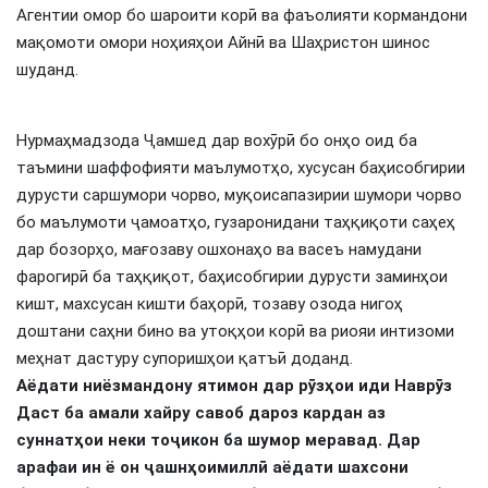
Агентии омор бо шароити корӣ ва фаъолияти кормандони
мақомоти омори ноҳияҳои Айнӣ ва Шаҳристон шинос
шуданд.
Нурмаҳмадзода Ҷамшед дар вохӯрӣ бо онҳо оид ба
таъмини шаффофияти маълумотҳо, хусусан баҳисобгирии
дурусти саршумори чорво, муқоисапазирии шумори чорво
бо маълумоти ҷамоатҳо, гузаронидани таҳқиқоти саҳеҳ
дар бозорҳо, мағозаву ошхонаҳо ва васеъ намудани
фарогирӣ ба таҳқиқот, баҳисобгирии дурусти заминҳои
кишт, махсусан кишти баҳорӣ, тозаву озода нигоҳ
доштани саҳни бино ва утоқҳои корӣ ва риояи интизоми
меҳнат дастуру супоришҳои қатъӣ доданд.
Аёдати ниёзмандону ятимон дар р
ӯ
з
ҳ
ои иди Навр
ӯ
з
Даст ба амали хайру савоб дароз кардан аз
суннат
ҳ
ои неки то
ҷ
икон ба шумор меравад. Дар
арафаи ин ё он
ҷ
ашн
ҳ
оимилл
ӣ
аёдати шахсони