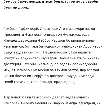
бемору бар
ҷ
омонда, ятиму бепарастор а
ҷ
ру савоби
бештар дорад.
Роҳбари Гурӯҳи корӣ, Директори Агентии омори назди
Президенти Ҷумҳурии Тоҷикистон Нурмаҳмадзода
Ҷамшед дар ноҳияи Ҷаббор Расулов бо риояи анъанаи
неки ниёгон, бо такя ба иқдомҳои хайрхоҳонаи Асосгузори
сулҳу ваҳдати миллӣ — Пешвои миллат, Президенти
Ҷумҳурии Тоҷикистон муҳтарам Эмомалӣ Раҳмон ҷиҳати
дастгирии шахсони ниёзманд, ба аёдати собиқадорони
меҳнат, беморон, маъюбон ва ятимон рафта, дар арафаи
ҷашни бостонии Наврӯз бо дастрас намудани маводи
ғизоӣ хотири онҳоро болида гардониданд.
Дар ҷавоб ба ин ғамхориҳои давлат аёдатшудагон
шукронаи тинҷиву амонии кишварро намуда, афзуданд, ки