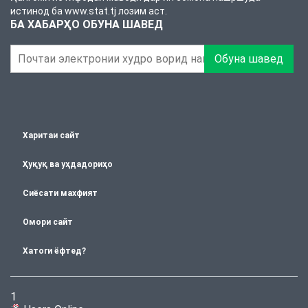
истинод ба www.stat.tj лозим аст.
БА ХАБАРҲО ОБУНА ШАВЕД
Обуна шавед
Харитаи сайт
Ҳуқуқ ва уҳдадориҳо
Сиёсати махфият
Омори сайт
Хатоги ёфтед?
1