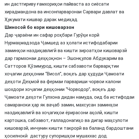
ин дастгириву ғамхориҳои пайваста аз сиёсати
хирадмандона ва инсонпарваронаи Сарвари давлат ва
Ҳукумати кишвар дарак медиҳад.
Шиносо
ӣ
бо кори кишоварзон
Дар ҷараёни ин сафар роҳбари Гурӯҳи корӣ
Нурмаҳмадзода Ҷамшед аз ҳолати истифодабарии
заминҳои наздиҳавлигӣ ва кишти зироатҳои кишоварзӣ
дар гармхонаи деҳқоқнон – Эшонқулов Абдукарим ва
Сатторов Қӯзимурод, кишти сабзавоти барварқтии
хоҷагии деҳқонии “Висол”, воқеъ дар ҳудуди Ҷамоати
деҳоти Деҳмой ва фермаи парвариши чорвои калони
шохдори хоҷагии деҳқонии “Чорводор”, воқеъ дар
Ҷамоати деҳоти Гулхона дидан намуда, оид ба истифодаи
самараноки ҳар як ваҷаб замин, махсусан заминҳои
наздиҳавлигӣ ва хоҷагиҳои ёрирасони аҳолӣ, кишти
картошка, сабзавот, ғалладонагиҳо ва дигар маҳсулоти
кишоварзӣ, инчунин кишти такрорӣ ва баланд бардоштани
ҳосилнокӣ дастуру супоришҳои мушаххас дод.