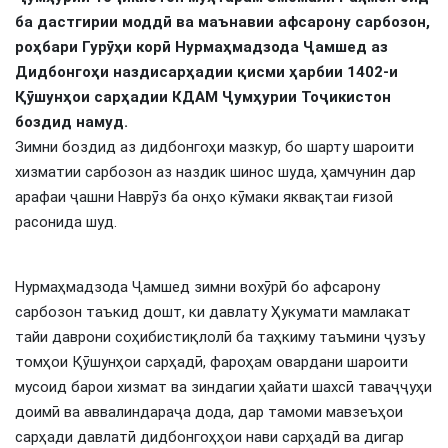
ба дастгирии модд
ӣ
ва маънавии афсарону сарбозон,
ро
ҳ
бари Гур
ӯҳ
и кор
ӣ
Нурма
ҳ
мадзода
Ҷ
амшед аз
Дидбонго
ҳ
и наздисар
ҳ
адии
қ
исми
ҳ
арбии 1402-и
Қӯ
шун
ҳ
ои сар
ҳ
адии КДАМ
Ҷ
ум
ҳ
урии То
ҷ
икистон
боздид намуд.
Зимни боздид аз дидбонгоҳи мазкур, бо шарту шароити
хизматии сарбозон аз наздик шинос шуда, ҳамчунин дар
арафаи ҷашни Наврӯз ба онҳо кӯмаки яквақтаи ғизоӣ
расонида шуд.
Нурмаҳмадзода Ҷамшед зимни вохӯрӣ бо афсарону
сарбозон таъкид дошт, ки давлату Ҳукумати мамлакат
тайи даврони соҳибистиқлолӣ ба таҳкиму таъмини ҷузъу
томҳои Қӯшунҳои сарҳадӣ, фароҳам овардани шароити
мусоид барои хизмат ва зиндагии ҳайати шахсӣ таваҷҷуҳи
доимӣ ва аввалиндараҷа дода, дар тамоми мавзеъҳои
сарҳади давлатӣ дидбонгоҳҳои нави сарҳадӣ ва дигар