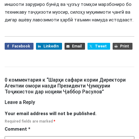
иншооти заруриро бунёд ва ҷузъу томҳои марзбониро бо
техникаву таҷҳизоти муосир, силоҳу муҳиммоти ҷангӣ ва
дигар ашёву лавозимоти ҳарбӣ таъмин намуда истодааст.
Facebook
LinkedIn
Email
Tweet
Print
0 комментария к “
Шарҳи сафари кории Директори
Агентии омори назди Президенти Ҷумҳурии
Тоҷикистон дар ноҳияи Ҷаббор Расулов
”
Leave a Reply
Your email address will not be published.
Required fields are marked
*
Comment
*