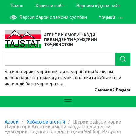
Тамос
Харитаи сайт
Версияи кӯҳнаи сайт
Версия барои одамони сустбин
ТОҶИКӢ
АГЕНТИИ ОМОРИ НАЗДИ
ПРЕЗИДЕНТИ ҶУМҲУРИИ
ТОҶИКИСТОН
Баҳисобгирии оморӣ воситаи самарабахши ба низом
даровардан ва таҳияи дурнамои фаъолияти субъектҳои
иқтисодӣ ба шумор меравад.
Эмомалӣ Раҳмон
Асосӣ
/
Хабарҳои агентӣ
/
Шарҳи сафари кории
Директори Агентии омори назди Президенти
Ҷумҳурии Тоҷикистон дар ноҳияи Ҷаббор Расулов