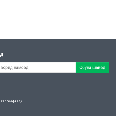
ЕД
Обуна шавед
Хатоги ёфтед?