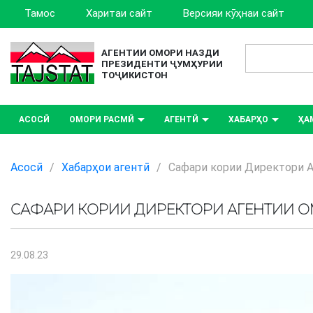
Тамос
Харитаи сайт
Версияи кӯҳнаи сайт
АГЕНТИИ ОМОРИ НАЗДИ
ПРЕЗИДЕНТИ ҶУМҲУРИИ
ТОҶИКИСТОН
АСОСӢ
ОМОРИ РАСМӢ
АГЕНТӢ
ХАБАРҲО
ҲА
Асосӣ
/
Хабарҳои агентӣ
/
Сафари кории Директори 
САФАРИ КОРИИ ДИРЕКТОРИ АГЕНТИИ 
29.08.23