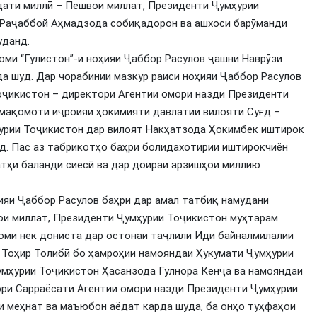
дати миллӣ – Пешвои миллат, Президенти Ҷумҳурии
 Раҷаббой Аҳмадзода собиқадорон ва ашхоси барӯманди
уданд.
номи “Гулистон”-и ноҳияи Ҷаббор Расулов ҷашни Наврӯзи
да шуд. Дар чорабинии мазкур раиси ноҳияи Ҷаббор Расулов
оҷикистон – директори Агентии омори назди Президенти
 мақомоти иҷроияи ҳокимияти давлатии вилояти Суғд –
урии Тоҷикистон дар вилоят Накҳатзода Ҳокимбек иштирок
д. Пас аз табрикотҳо баҳри болидахотирии иштирокчиён
атҳи баланди сиёсӣ ва дар доираи арзишҳои миллию
ияи Ҷаббор Расулов баҳри дар амал татбиқ намудани
ои миллат, Президенти Ҷумҳурии Тоҷикистон муҳтарам
оми нек дониста дар остонаи таҷлили Иди байналмилалии
 Тоҳир Толибӣ бо ҳамроҳии намояндаи Ҳукумати Ҷумҳурии
умҳурии Тоҷикистон Ҳасанзода Гулнора Кенҷа ва намояндаи
ори Сарраёсати Агентии омори назди Президенти Ҷумҳурии
 меҳнат ва маъюбон аёдат карда шуда, ба онҳо туҳфаҳои