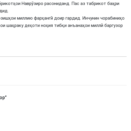
рикотҳои Наврӯзиро расониданд. Пас аз табрикот баҳри
дид.
арзишҳои миллию фарҳангӣ доир гардид. Инчунин чорабиниҳо
ои шаҳраку деҳоти ноҳия тибқи анъанаҳои миллӣ баргузор
ор
”