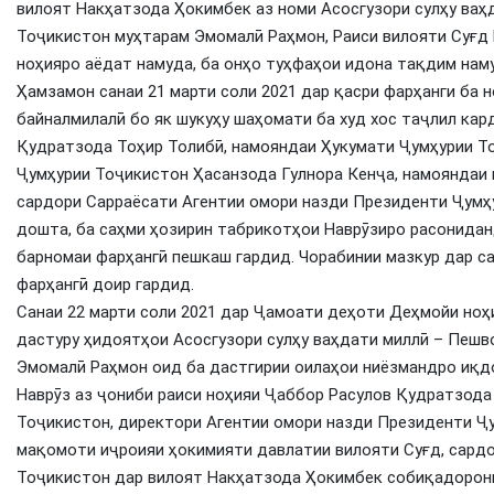
вилоят Накҳатзода Ҳокимбек аз номи Асосгузори сулҳу ваҳ
Тоҷикистон муҳтарам Эмомалӣ Раҳмон, Раиси вилояти Суғд
ноҳияро аёдат намуда, ба онҳо туҳфаҳои идона тақдим нам
Ҳамзамон санаи 21 марти соли 2021 дар қасри фарҳанги ба 
байналмилалӣ бо як шукуҳу шаҳомати ба худ хос таҷлил кар
Қудратзода Тоҳир Толибӣ, намояндаи Ҳукумати Ҷумҳурии Т
Ҷумҳурии Тоҷикистон Ҳасанзода Гулнора Кенҷа, намояндаи
сардори Сарраёсати Агентии омори назди Президенти Ҷумҳ
дошта, ба саҳми ҳозирин табрикотҳои Наврӯзиро расонидан
барномаи фарҳангӣ пешкаш гардид. Чорабинии мазкур дар с
фарҳангӣ доир гардид.
Санаи 22 марти соли 2021 дар Ҷамоати деҳоти Деҳмойи ноҳ
дастуру ҳидоятҳои Асосгузори сулҳу ваҳдати миллӣ – Пешв
Эмомалӣ Раҳмон оид ба дастгирии оилаҳои ниёзмандро иқд
Наврӯз аз ҷониби раиси ноҳияи Ҷаббор Расулов Қудратзода
Тоҷикистон, директори Агентии омори назди Президенти Ҷ
мақомоти иҷроияи ҳокимияти давлатии вилояти Суғд, сард
Тоҷикистон дар вилоят Накҳатзода Ҳокимбек собиқадорони