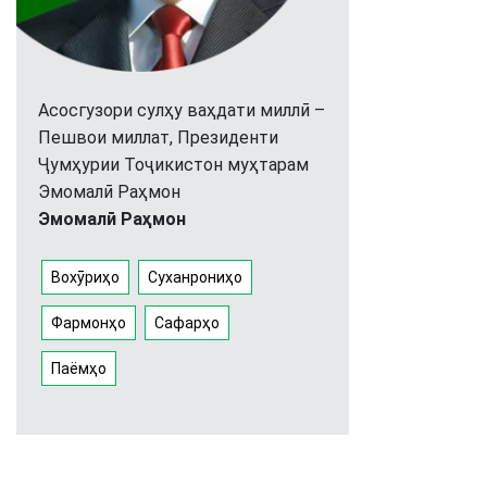
Асосгузори сулҳу ваҳдати миллӣ –
Пешвои миллат, Президенти
Ҷумҳурии Тоҷикистон муҳтарам
Эмомалӣ Раҳмон
Эмомалӣ Раҳмон
Вохӯриҳо
Суханрониҳо
Фармонҳо
Сафарҳо
Паёмҳо