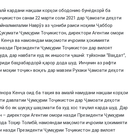
малӣ кардани нақшаи корҳои ободонию бунёдкорӣ ба
ҷикистон санаи 22 марти соли 2021 дар Ҷамоати деҳоти
йналмилалии Наврӯз аз ҷониби раиси ноҳияи Ҷаббор
Ҳукумати Ҷумҳурии Тоҷикистон, директори Агентии омори
 Кенҷа ва намояндаи мақомоти иҷроияи ҳокимияти
 назди Президенти Ҷумҳурии Тоҷикистон дар вилоят
а, дар навбати худ як иншооти ҷашнӣ: туйхонаи “Ваҳдат”,
вриди баҳрабардорӣ қарор дода шуд. Инчунин аз рафти
 моҳии тоҷик» воқеъ дар мавзеи Рухаки Ҷамоати деҳоти
лнора Кенҷа оид ба таҳия ва амалӣ намудани нақшаи корҳои
ти давлатии Ҷумҳурии Тоҷикистон дар Ҷамоати деҳоти
ӣ бо як шукуҳу шаҳомати ба худ хос таҷлил карда шуд. Дар
н – директори Агентии омори назди Президенти Ҷумҳурии
ода Тоҳир Толибӣ, намояндаи мақомоти иҷроияи ҳокимияти
ри назди Президенти Ҷумҳурии Тоҷикистон дар вилоят