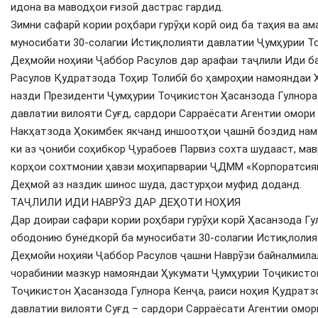
идона ва маводҳои ғизоӣ дастрас гардид.
Зимни сафарӣ кории роҳбари гурӯҳи корӣ оид ба таҳия ва а
муносибати 30-солагии Истиқлолияти давлатии Ҷумҳурии То
Деҳмойи ноҳияи Ҷаббор Расулов дар арафаи таҷлили Иди ба
Расулов Қудратзода Тоҳир Толибӣ бо ҳамроҳии намояндаи 
назди Президенти Ҷумҳурии Тоҷикистон Ҳасанзода Гулнора
давлатии вилояти Суғд, сардори Сарраёсати Агентии омори
Накҳатзода Ҳокимбек якчанд иншоотҳои ҷашнӣ боздид намуд
ки аз ҷониби соҳибкор Ҷурабоев Парвиз сохта шудааст, ма
корҳои сохтмонии ҳавзи моҳипарварии ҶДММ «Корпоратсияи
Деҳмой аз наздик шинос шуда, дастурҳои муфид доданд.
ТАҶЛИЛИ ИДИ НАВРӮЗ ДАР ДЕҲОТИ НОҲИЯ
Дар доираи сафари кории роҳбари гурӯҳи корӣ Ҳасанзода Гу
ободонию бунёдкорӣ ба муносибати 30-солагии Истиқлолия
Деҳмойи ноҳияи Ҷаббор Расулов ҷашни Наврӯзи байналмилал
чорабинии мазкур намояндаи Ҳукумати Ҷумҳурии Тоҷикисто
Тоҷикистон Ҳасанзода Гулнора Кенҷа, раиси ноҳия Қудратз
давлатии вилояти Суғд – сардори Сарраёсати Агентии омо