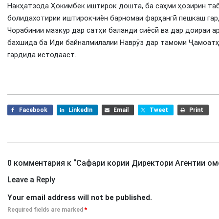
Накҳатзода Ҳокимбек иштирок дошта, ба саҳми ҳозирин таб
болидахотирии иштирокчиён барномаи фарҳангӣ пешкаш гар
Чорабинии мазкур дар сатҳи баланди сиёсӣ ва дар доираи 
бахшида ба Иди байналмилалии Наврӯз дар тамоми Ҷамоатҳ
гардида истодааст.
Facebook
LinkedIn
Email
Tweet
Print
0 комментария к “
Сафари кории Директори Агентии ом
Leave a Reply
Your email address will not be published.
Required fields are marked
*