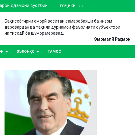
барои одамони сустбин
ТОҶИКӢ
Баҳисобгирии оморӣ воситаи самарабахши ба низом
даровардан ва таҳияи дурнамои фаъолияти субъектҳои
иқтисодӣ ба шумор меравад.
Эмомалӣ Раҳмон
ОН
ЭЪЛОНҲО
ТАМОС