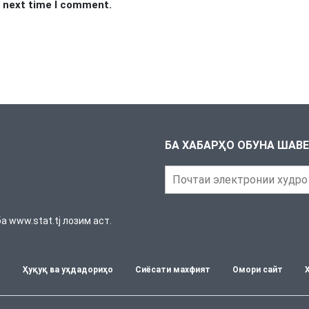
e next time I comment.
БА ХАБАРҲО ОБУНА ШАВ
 www.stat.tj лозим аст.
т
Ҳуқуқ ва уҳдадориҳо
Сиёсати махфият
Омори сайт