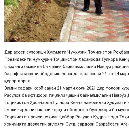
Дар асоси супориши Ҳукумати Ҷумҳурии Тоҷикистон Роҳбари
Президекнти Ҷумҳурии Тоҷикистон Ҳасанзода Гулнора Кенҷ
фарҳангӣ бахшида ба ҷашни байналмиллалии Наврӯз раснон
ба рафти корҳои ободонию созандагӣ аз санаи 21 то 24 мар
қарор дорад.
Зимни сафари корӣ санаи 21 марти соли 2021 дар толори х
Расулов ба ифтихори таҷлили ҷашни байналмилалии Наврӯз
Тоҷикистон Ҳасанзода Гулнора Кенҷа намояндаи Ҳукумати Ҷ
амалӣ кардани нақшаи корҳои ободонию бунёдкорӣ ба муно
Тоҷикистон, раиси ноҳияи Ҷаббор Расулов Қудратзода Тоҳ
ҳокимияти давлатии вилояти Суғд, сардори Сарраёсати Аг