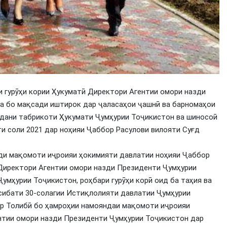
 гурӯҳи кории Ҳукуматӣ Директори Агентии омори назди
а бо мақсади иштирок дар ҷаласаҳои ҷашнӣ ва барномаҳои
идани табрикоти Ҳукумати Ҷумҳурии Тоҷикистон ва шиносоӣ
ти соли 2021 дар ноҳияи Ҷаббор Расулови вилояти Суғд
урди мақомоти иҷроияи ҳокимияти давлатии ноҳияи Ҷаббор
 Директори Агентии омори назди Президенти Ҷумҳурии
умҳурии Тоҷикистон, роҳбари гурӯҳи корӣ оид ба таҳия ва
сибати 30-солагии Истиқлолияти давлатии Ҷумҳурии
ир Толибӣ бо ҳамроҳии намояндаи мақомоти иҷроияи
ентии омори назди Президенти Ҷумҳурии Тоҷикистон дар