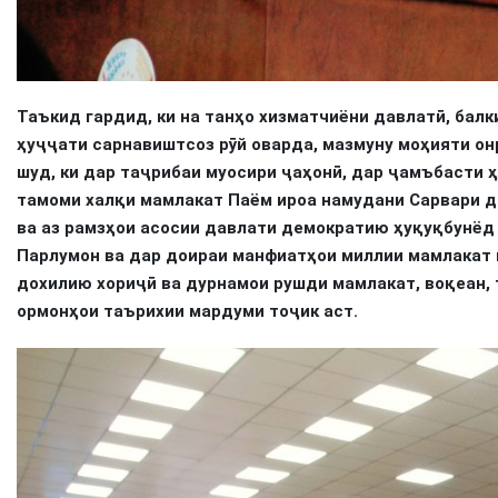
Таъкид гардид, ки на танҳо хизматчиёни давлатӣ, бал
ҳуҷҷати сарнавиштсоз рӯй оварда, мазмуну моҳияти о
шуд, ки дар таҷрибаи муосири ҷаҳонӣ, дар ҷамъбасти ҳ
тамоми халқи мамлакат Паём ироа намудани Сарвари д
ва аз рамзҳои асосии давлати демократию ҳуқуқбунёд
Парлумон ва дар доираи манфиатҳои миллии мамлакат 
дохилию хориҷӣ ва дурнамои рушди мамлакат, воқеан,
ормонҳои таърихии мардуми тоҷик аст.