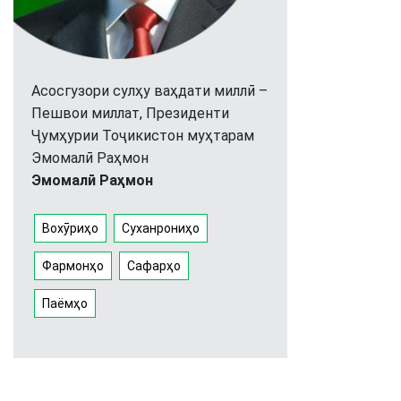
Асосгузори сулҳу ваҳдати миллӣ –
Пешвои миллат, Президенти
Ҷумҳурии Тоҷикистон муҳтарам
Эмомалӣ Раҳмон
Эмомалӣ Раҳмон
Вохӯриҳо
Суханрониҳо
Фармонҳо
Сафарҳо
Паёмҳо