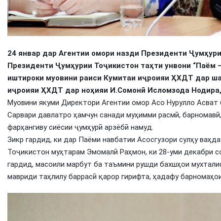
24 январ дар Агентии омори назди Президенти Ҷумҳури
Президенти Ҷумҳурии Тоҷикистон таҳти унвони “Паём 
иштироки муовини раиси Кумитаи иҷроияи ҲХДТ дар ша
иҷроияи ҲХДТ дар ноҳияи И.Сомонӣ Исломзода Нодира,
Муовини якуми Директори Агентии омор Асо Нурулло Асват 
Сарвари давлатро ҳамчун санади муҳимми расмӣ, барномав
фарҳангиву сиёсии ҷумҳурӣ арзёбӣ намуд.
Зикр гардид, ки дар Паёми навбатии Асосгузори сулҳу ваҳд
Тоҷикистон муҳтарам Эмомалӣ Раҳмон, ки 28-уми декабри с
гардид, масоили марбут ба таъмини рушди бахшҳои мухтали
мавриди таҳлилу баррасӣ қарор гирифта, ҳадафу барномаҳо