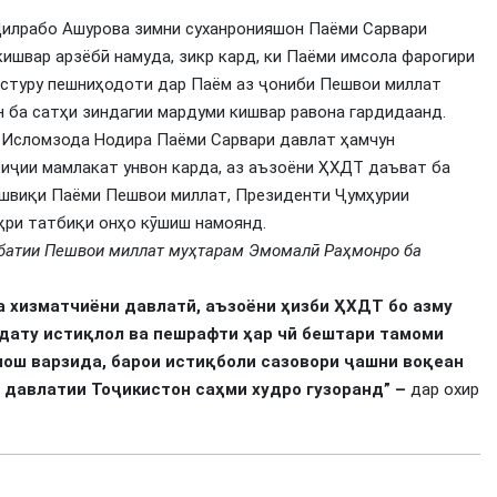
Дилрабо Ашурова зимни суханронияшон Паёми Сарвари
ишвар арзёбӣ намуда, зикр кард, ки Паёми имсола фарогири
астуру пешниҳодоти дар Паём аз ҷониби Пешвои миллат
 ба сатҳи зиндагии мардуми кишвар равона гардидаанд.
 Исломзода Нодира Паёми Сарвари давлат ҳамчун
риҷии мамлакат унвон карда, аз аъзоёни ҲХДТ даъват ба
ташвиқи Паёми Пешвои миллат, Президенти Ҷумҳурии
ри татбиқи онҳо кӯшиш намоянд.
вбатии Пешвои миллат муҳтарам Эмомалӣ Раҳмонро ба
ма хизматчиёни давлатӣ, аъзоёни ҳизби ҲХДТ бо азму
ҳдату истиқлол ва пешрафти ҳар чӣ бештари тамоми
лош варзида, барои истиқболи сазовори ҷашни воқеан
 давлатии Тоҷикистон саҳми худро гузоранд” –
дар охир