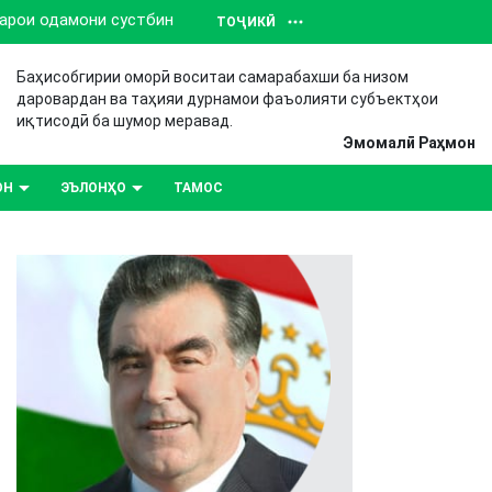
барои одамони сустбин
ТОҶИКӢ
Баҳисобгирии оморӣ воситаи самарабахши ба низом
даровардан ва таҳияи дурнамои фаъолияти субъектҳои
иқтисодӣ ба шумор меравад.
Эмомалӣ Раҳмон
ОН
ЭЪЛОНҲО
ТАМОС