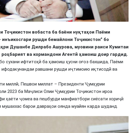
и Тоҷикистон вобаста ба баёни нуқтаҳои Паёми
– инъикосгари рушди бемайлони Тоҷикистон” бо
ҳри Душанбе Дилрабо Ашурова, муовини раиси Кумитаи
 роҳбарият ва кормандони Агентӣ ҳамоиш доир гардид.
бо сухани ифтитоҳӣ ба ҳамоиш ҳусни оғоз бахшида, Паёми
ӣ, ифодакунандаи равшани рушди иҷтимоию иқтисодӣ ва
ати миллӣ, Пешвои миллат – Президенти Ҷумҳурии
оли 2023 ба Маҷлиси Олии Ҷумҳурии Тоҷикистон ироа
фи ҳаёти ҷомеа ва пешбурди манфиатбори сиёсати хориҷӣ
и мушаххас барои давраҳои оянда муайян карда шуданд.