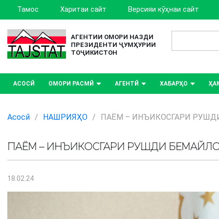
Тамос
Харитаи сайт
Версияи кӯҳнаи сайт
АГЕНТИИ ОМОРИ НАЗДИ
ПРЕЗИДЕНТИ ҶУМҲУРИИ
ТОҶИКИСТОН
АСОСӢ
ОМОРИ РАСМӢ
АГЕНТӢ
ХАБАРҲО
ҲА
Асосӣ
/
НАШРИЯҲО
/
ПАЁМ – ИНЪИКОСГАРИ РУШД
ПАЁМ – ИНЪИКОСГАРИ РУШДИ БЕМАЙЛО
18.02.24