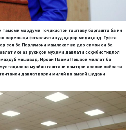
ки тамоми мардуми Тоҷикистон гаштаву баргашта ба ин
нро сармашқи фаъолияти худ қарор медиҳанд. Гуфта
ар сол ба Парлумони мамлакат ва дар симои он ба
авлат яке аз рукнҳои муҳими давлати соҳибистиқлол
 маҳсуб мешавад. Ироаи Паёми Пешвои миллат ба
мустақилона муайян гаштани самтҳои асосии сиёсати
 тантанаи давлатдории миллӣ ва амалӣ шудани