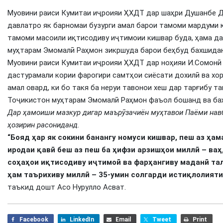
Муовини раиси Кумитаи иҷроияи ҲХДТ дар шаҳри Душанбе 
давлатро як барномаи бузурги амал барои тамоми мардуми к
тамоми масоили иқтисодиву иҷтимоии кишвар буда, ҳама д
муҳтарам Эмомалӣ Раҳмон зикршуда барои беҳбуд бахшидан
Муовини раиси Кумитаи иҷроияи ҲХДТ дар ноҳияи И.Сомонӣ
дастурамали кории фарогири самтҳои сиёсати дохилӣ ва хо
амал овард, ки бо такя ба неруи тавонои хеш дар тарғибу 
Тоҷикистон муҳтарам Эмомалӣ Раҳмон фаъол бошанд ва баҳ
Дар ҳамоиши мазкур дигар маърӯзачиён муҳтавои Паёми на
ҳозирин расониданд.
“Бояд ҳар як сокини банангу номуси кишвар, пеш аз ҳа
иродаи қавӣ беш аз пеш ба ҳифзи арзишҳои миллӣ – ва
соҳаҳои иқтисодиву иҷтимоӣ ва фарҳангиву маданӣ та
ҳам таърихиву миллӣ – 35-умин солгарди истиқлолияти
таъкид дошт Асо Нурулло Асват.
Facebook
LinkedIn
Email
Tweet
Print