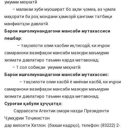
умумии меҳнатӣ
– малакаи хуби муошират бо аҳли ҷомеа, аз ҷумла
маҳорати ба роҳ мондани ҳамкорӣ ҳангоми татбиқи
манфиатҳои давлатӣ.
Барои ишғолкунандагони мансаби мутахассиси
пешбар:
– таҳсилоти олии касбии иқтисодӣ, ки иҷрои
самараноки вазифаҳои мансаби мазкури маъмурии
хизмати давлатиро таъмин карда метавонад;
– 1 сол собиқаи умумии меҳнатӣ.
Барои ишғолкунандагони мансаби мутахассис:
– таҳсилоти олии касбӣ ё миёнаи касбӣ, ки иҷрои
самараноки вазифаҳои мансаби мазкури маъмурии
хизмати давлатиро таъмин карда метавонад;
Суроғаи қабули ҳуҷҷатҳо:
Сарраёсати Агентии омори назди Президенти
Ҷумҳурии Тоҷикистон
дар вилояти Хатлон (бахши кадрҳо), телефон: (83222) 2-