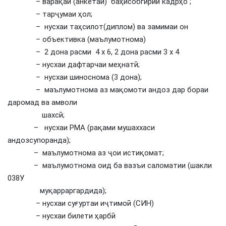
– варақаи (анкетаи) баҳисобгирии кадрҳо ;
– тарҷумаи ҳол;
– нусхаи таҳсилот(диплом) ва замимаи он
– объективка (маълумотнома)
– 2 дона расми 4 х 6, 2 дона расми 3 х 4
– нусхаи дафтарчаи меҳнатӣ;
– нусхаи шиноснома (3 дона);
– маълумотнома аз мақомоти андоз дар бораи
даромад ва амволи
шахсӣ;
– нусхаи РМА (рақами мушаххаси
андозсупоранда);
– маълумотнома аз ҷои истиқомат;
– маълумотнома оид ба вазъи саломатии (шакли
038У
муқарраргардида);
– нусхаи суғуртаи иҷтимоӣ (СИН)
– нусхаи билети ҳарбӣ