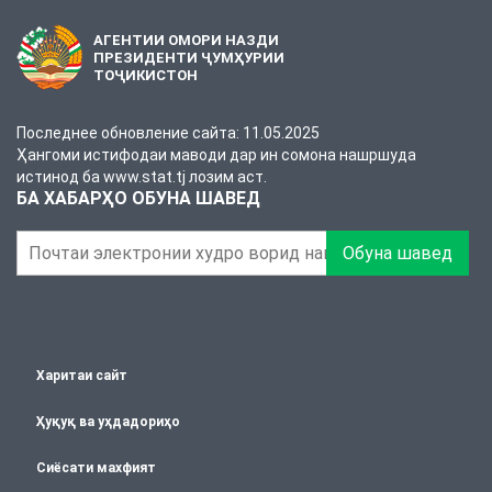
АГЕНТИИ ОМОРИ НАЗДИ
ПРЕЗИДЕНТИ ҶУМҲУРИИ
ТОҶИКИСТОН
Последнее обновление сайта: 11.05.2025
Ҳангоми истифодаи маводи дар ин сомона нашршуда
истинод ба www.stat.tj лозим аст.
БА ХАБАРҲО ОБУНА ШАВЕД
Обуна шавед
Харитаи сайт
Ҳуқуқ ва уҳдадориҳо
Сиёсати махфият