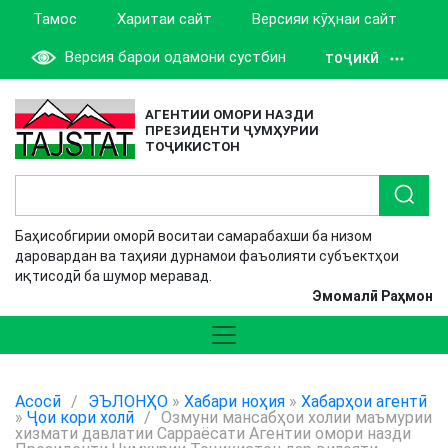
Тамос
Харитаи сайт
Версияи кӯҳнаи сайт
Версия барои одамони сустбин
ТОҶИКӢ
АГЕНТИИ ОМОРИ НАЗДИ
ПРЕЗИДЕНТИ ҶУМҲУРИИ
ТОҶИКИСТОН
Баҳисобгирии оморӣ воситаи самарабахши ба низом
даровардан ва таҳияи дурнамои фаъолияти субъектҳои
иқтисодӣ ба шумор меравад.
Эмомалӣ Раҳмон
Асосӣ
/
ЭЪЛОНҲО
»
Хабари ноҳия
»
Хабарҳои агентӣ
»
Ҷои кори холӣ
/
Озмуни мансабҳои холии маъмурии
хизмати давлатии Сарраёсати Агентии омори назди