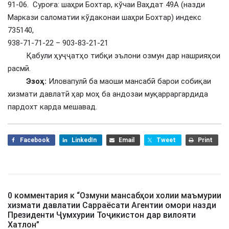
91-06. Суроға: шаҳри Бохтар, кўчаи Ваҳдат 49А (назди
Маркази саломатии кўдаконаи шаҳри Бохтар) индекс
735140,
938-71-71-22 – 903-83-21-21
Қабули ҳуҷҷатҳо тибқи эълони озмун дар нашрияҳои
расмӣ.
Эзоҳ:
Иловапулӣ ба маоши мансабӣ барои собиқаи
хизмати давлатӣ ҳар моҳ ба андозаи муқарраргардида
пардохт карда мешавад.
Facebook
LinkedIn
Email
Tweet
Print
0 комментария к “
Озмуни мансабҳои холии маъмурии
хизмати давлатии Сарраёсати Агентии омори назди
Президенти Ҷумхурии Тоҷикистон дар вилояти
Хатлон
”