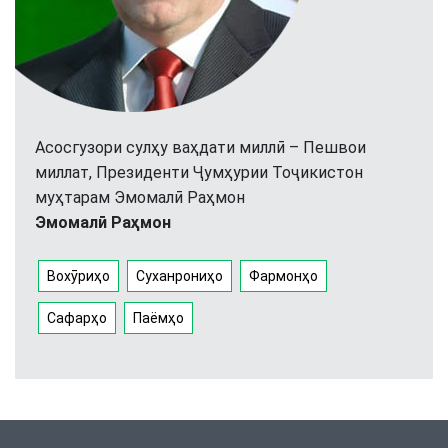
Асосгузори сулҳу ваҳдати миллӣ – Пешвои
миллат, Президенти Ҷумҳурии Тоҷикистон
муҳтарам Эмомалӣ Раҳмон
Эмомалӣ Раҳмон
Вохӯриҳо
Суханрониҳо
Фармонҳо
Сафарҳо
Паёмҳо