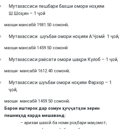
Мутахассиси пешбари бахши омори ноҳияи
Ш.Шоҳин – 1 ҷой
маоши мансабӣ 1981.50 сомонӣ;
Мутахассиси шуъбаи омори ноҳияи А.Ҷомӣ 1 ҷой,
маоши мансабӣ 1459.50 сомонӣ
Мутахассиси раёсати омори шаҳри Кулоб – 1 ҷой,
маоши мансабӣ 1612.40 сомонӣ;
Мутахассиси шуъбаи омори ноҳияи Фархор – 1
ҷой,
маоши мансабӣ 1459.50 сомонӣ;
Барои иштирок дар озмун ҳуҷҷатҳои зерин
пешниҳод карда мешаванд:
– аризаи шахсӣ ба номи роҳбари мақомот;