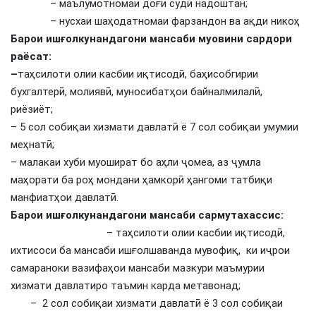
– маълумотномаи доғи судӣ надоштан;
– нусхаи шаҳодатномаи фарзандон ва ақди никоҳ
Барои ишғолкунандагони мансаби муовини сардори
раёсат:
–
таҳсилоти олии касбии иқтисодӣ, баҳисобгирии
бухгалтерӣ, молиявӣ, муносибатҳои байналмилалӣ,
риёзиёт;
– 5 сол собиқаи хизмати давлатӣ ё 7 сол собиқаи умумии
меҳнатӣ;
– малакаи хуби муошират бо аҳли ҷомеа, аз ҷумла
маҳорати ба роҳ мондани ҳамкорӣ ҳангоми татбиқи
манфиатҳои давлатӣ.
Барои ишғолкунандагони мансаби сармутахассис:
– таҳсилоти олии касбии иқтисодӣ,
ихтисоси ба мансаби ишғолшаванда мувофиқ, ки иҷрои
самараноки вазифаҳои мансаби мазкури маъмурии
хизмати давлатиро таъмин карда метавонад;
– 2 сол собиқаи хизмати давлатӣ ё 3 сол собиқаи