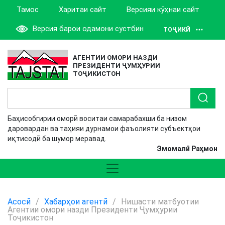
Тамос
Харитаи сайт
Версияи кӯҳнаи сайт
Версия барои одамони сустбин
ТОҶИКӢ
АГЕНТИИ ОМОРИ НАЗДИ
ПРЕЗИДЕНТИ ҶУМҲУРИИ
ТОҶИКИСТОН
Баҳисобгирии оморӣ воситаи самарабахши ба низом
даровардан ва таҳияи дурнамои фаъолияти субъектҳои
иқтисодӣ ба шумор меравад.
Эмомалӣ Раҳмон
Асосӣ
/
Хабарҳои агентӣ
/
Нишасти матбуотии
Агентии омори назди Президенти Ҷумҳурии
Тоҷикистон