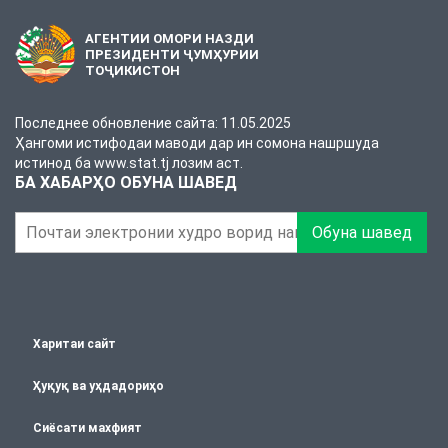
АГЕНТИИ ОМОРИ НАЗДИ
ПРЕЗИДЕНТИ ҶУМҲУРИИ
ТОҶИКИСТОН
Последнее обновление сайта: 11.05.2025
Ҳангоми истифодаи маводи дар ин сомона нашршуда
истинод ба www.stat.tj лозим аст.
БА ХАБАРҲО ОБУНА ШАВЕД
Обуна шавед
Харитаи сайт
Ҳуқуқ ва уҳдадориҳо
Сиёсати махфият