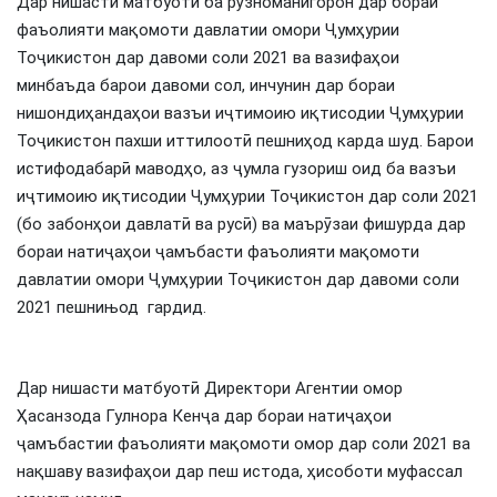
Дар нишасти матбуотӣ ба рӯзноманигорон дар бораи
фаъолияти мақомоти давлатии омори Ҷумҳурии
Тоҷикистон дар давоми соли 2021 ва вазифаҳои
минбаъда барои давоми сол, инчунин дар бораи
нишондиҳандаҳои вазъи иҷтимоию иқтисодии Ҷумҳурии
Тоҷикистон пахши иттилоотӣ пешниҳод карда шуд. Барои
истифодабарӣ маводҳо, аз ҷумла гузориш оид ба вазъи
иҷтимоию иқтисодии Ҷумҳурии Тоҷикистон дар соли 2021
(бо забонҳои давлатӣ ва русӣ) ва маърӯзаи фишурда дар
бораи натиҷаҳои ҷамъбасти фаъолияти мақомоти
давлатии омори Ҷумҳурии Тоҷикистон дар давоми соли
2021 пешнињод гардид.
Дар нишасти матбуотӣ Директори Агентии омор
Ҳасанзода Гулнора Кенҷа дар бораи натиҷаҳои
ҷамъбастии фаъолияти мақомоти омор дар соли 2021 ва
нақшаву вазифаҳои дар пеш истода, ҳисоботи муфассал