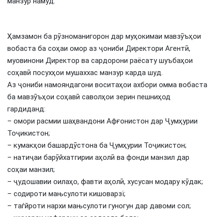
манзур намуд.
Ҳамзамон ба рӯзноманигорон дар муҳокимаи мавзӯъҳои
вобаста ба соҳаи омор аз ҷониби Директори Агентӣ,
муовинони Директор ва сардорони раёсату шуъбаҳои
соҳавӣ посухҳои мушаххас манзур карда шуд.
Аз ҷониби намояндагони воситаҳои ахбори омма вобаста
ба мавзӯъҳои соҳавӣ саволҳои зерин пешниҳод
гардиданд:
– омори расмии шаҳвандони Афғонистон дар Ҷумҳурии
Тоҷикистон;
– кумакҳои башардӯстона ба Ҷумҳурии Тоҷикистон;
– натиҷаи барӯйхатгирии аҳолӣ ва фонди манзил дар
соҳаи манзил;
– ҷудошавии оилаҳо, фавти аҳолӣ, хусусан модару кӯдак;
– содироти мањсулоти кишоварзї;
– таѓйроти нархи мањсулоти гуногун дар давоми сол;