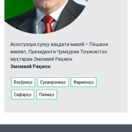
Асосгузори сулҳу ваҳдати миллӣ – Пешвои
миллат, Президенти Ҷумҳурии Тоҷикистон
муҳтарам Эмомалӣ Раҳмон
Эмомалӣ Раҳмон
Вохӯриҳо
Суханрониҳо
Фармонҳо
Сафарҳо
Паёмҳо