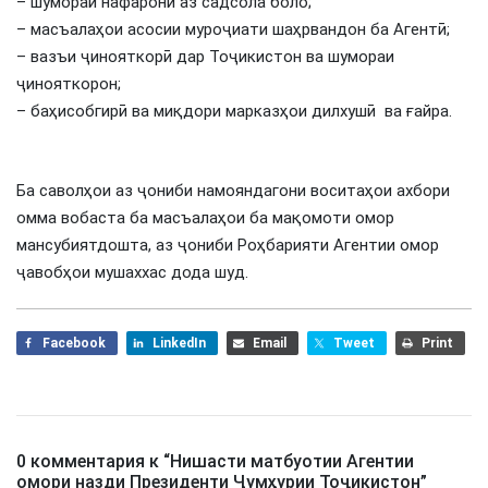
– шумораи нафарони аз садсола боло;
– масъалаҳои асосии муроҷиати шаҳрвандон ба Агентӣ;
– вазъи ҷинояткорӣ дар Тоҷикистон ва шумораи
ҷинояткорон;
– баҳисобгирӣ ва миқдори марказҳои дилхушӣ ва ғайра.
Ба саволҳои аз ҷониби намояндагони воситаҳои ахбори
омма вобаста ба масъалаҳои ба мақомоти омор
мансубиятдошта, аз ҷониби Роҳбарияти Агентии омор
ҷавобҳои мушаххас дода шуд.
Facebook
LinkedIn
Email
Tweet
Print
0 комментария к “
Нишасти матбуотии Агентии
омори назди Президенти Ҷумҳурии Тоҷикистон
”