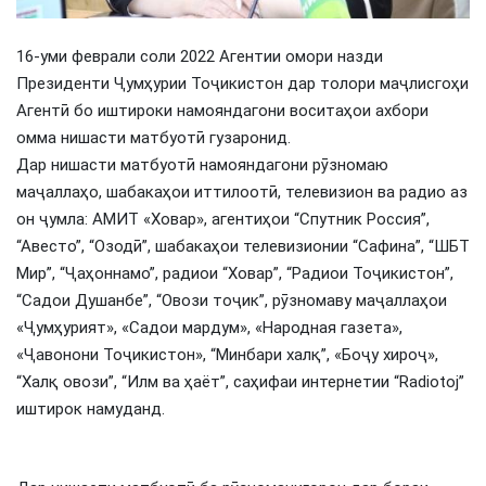
16-уми феврали соли 2022 Агентии омори назди
Президенти Ҷумҳурии Тоҷикистон дар толори маҷлисгоҳи
Агентӣ бо иштироки намояндагони воситаҳои ахбори
омма нишасти матбуотӣ гузаронид.
Дар нишасти матбуотӣ намояндагони рӯзномаю
маҷаллаҳо, шабакаҳои иттилоотӣ, телевизион ва радио аз
он ҷумла: АМИТ «Ховар», агентиҳои “Спутник Россия”,
“Авесто”, “Озодӣ”, шабакаҳои телевизионии “Сафина”, “ШБТ
Мир”, “Ҷаҳоннамо”, радиои “Ховар”, “Радиои Тоҷикистон”,
“Садои Душанбе”, “Овози тоҷик”, рӯзномаву маҷаллаҳои
«Ҷумҳурият», «Садои мардум», «Народная газета»,
«Ҷавонони Тоҷикистон», “Минбари халқ”, «Боҷу хироҷ»,
“Халқ овози”, “Илм ва ҳаёт”, саҳифаи интернетии “Radiotoj”
иштирок намуданд.