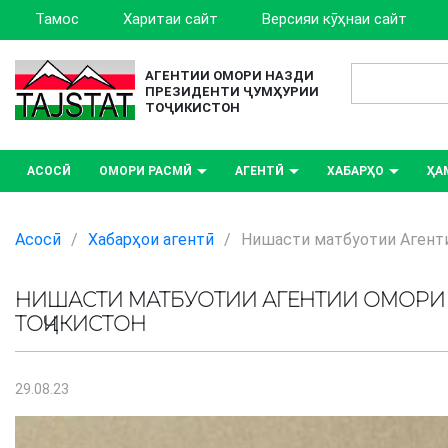
Тамос
Харитаи сайт
Версияи кӯҳнаи сайт
АГЕНТИИ ОМОРИ НАЗДИ
ПРЕЗИДЕНТИ ҶУМҲУРИИ
ТОҶИКИСТОН
АСОСӢ
ОМОРИ РАСМӢ
АГЕНТӢ
ХАБАРҲО
ҲА
Асосӣ
/
Хабарҳои агентӣ
/
Нишасти матбуотии Агент
НИШАСТИ МАТБУОТИИ АГЕНТИИ ОМОРИ 
ТОҶИКИСТОН
29.08.23