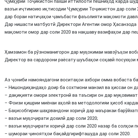
Ҷумҳурии Тоҷикистон пахши иттилоотӣ пешниҳод карда шуд.
вазъи иҷтимоию иқтисодии Ҷумҳурии Тоҷикистон дар соли 2
дар бораи натиҷаҳои ҷамъбасти фаъолияти мақомоти давла
Дар нишасти матбуотӣ Директори Агентии омор Ҳасанзода 
мақомоти омор дар соли 2020 ва нақшаву вазифаҳои дар пе
Ҳамзамон ба рӯзноманигорон дар муҳокимаи мавзӯъҳои воба
Директор ва сардорони раёсату шуъбаҳои соҳавӣ посухҳои 
Аз ҷониби намояндагони воситаҳои ахбори омма вобаста ба
– Нишондиҳандаҳо доир ба сохтмони манзил ва ҳиссаи он д
– дақиқияти омори электронӣ ва таъсири он дар муқовимат 
– Фоизи қишрии миёнаи аҳолӣ ва методологияи ҳисоб кардан
– Баҳисобгирии шаҳрвандони хориҷӣ дар маъракаи барӯйхатг
– вазъи муҳоҷирати дохилӣ дар соли 2020;
– вазъи муҳоҷирати хориҷӣ дар соли 2020 назар ба солҳои п
– шумораи ҷиноятҳои бақайдгирифташуда дар соли 2020.