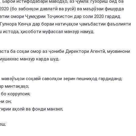
 Барои истифодабарӣ маводҳо, аз ҷумла: гузориш оид ба
020 (бо забонҳои давлатӣ ва русӣ) ва маърӯзаи фишурда
тии омори Ҷумҳурии Тоҷикистон дар соли 2020 гардид.
Гулнора Кенҷа дар бораи натиҷаҳои ҷамъбастии фаъолияти
ш истода, ҳисоботи муфассал манзур намуд.
ста ба соҳаи омор аз ҷониби Директори Агентӣ, муовинони
мушаххас манзур карда шуд.
 мавзӯъҳои соҳавӣ саволҳои зерин пешниҳод гардиданд:
ар минтақаҳо;
бо коррупсия;
и он;
ирии аҳолӣ ва фонди манзил;
еш;