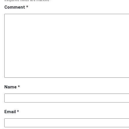
Required fields are marked
*
Comment
*
Name
*
Email
*