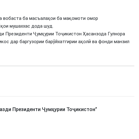
ма вобаста ба масъалаҳои ба мақомоти омор
ҳои мушаххас дода шуд.
ди Президенти Ҷумҳурии Тоҷикистон Ҳасанзода Гулнора
икос дар баргузории барӯйхатгирии аҳолӣ ва фонди манзил
азди Президенти Ҷумҳурии Тоҷикистон
”