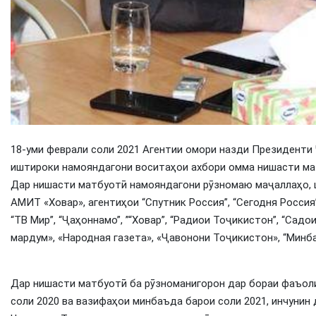
18-уми феврали соли 2021 Агентии омори назди Президенти
иштироки намояндагони воситаҳои ахбори омма нишасти ма
Дар нишасти матбуотӣ намояндагони рӯзномаю маҷаллаҳо, ш
АМИТ «Ховар», агентиҳои “Спутник Россия”, “Сегодня Россия
“ТВ Мир”, “Ҷаҳоннамо”, ”“Ховар”, “Радиои Тоҷикистон”, “Сад
мардум», «Народная газета», «Ҷавонони Тоҷикистон», “Минба
Дар нишасти матбуотӣ ба рӯзноманигорон дар бораи фаъол
соли 2020 ва вазифаҳои минбаъда барои соли 2021, инчуни