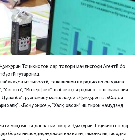
 Ҷумҳурии Тоҷикистон дар толори маҷлисгоҳи Агентӣ бо
тбуотӣ гузаронид.
абакаҳои иттилоотӣ, телевизион ва радио аз он ҷумла:
”, “Авесто”, “Интерфакс”, шабакаҳои радиою телевизионии
ои Душанбе”, рӯзномаву маҷаллаҳои «Ҷумҳурият», «Садои
ри халқ”, «Боҷу хироҷ», “Халқ овози” иштирок намуданд.
ияти мақомоти давлатии омори Ҷумҳурии Тоҷикистон дар
н дар бораи нишондиҳандаҳои вазъи иҷтимоию иқтисодии