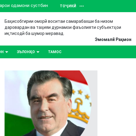
барои одамони сустбин
ТОҶИКӢ
Баҳисобгирии оморӣ воситаи самарабахши ба низом
даровардан ва таҳияи дурнамои фаъолияти субъектҳои
иқтисодӣ ба шумор меравад.
Эмомалӣ Раҳмон
ОН
ЭЪЛОНҲО
ТАМОС