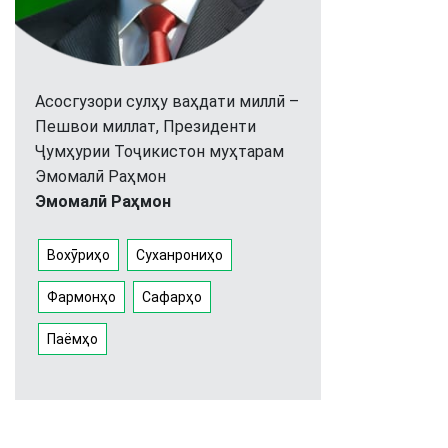
Асосгузори сулҳу ваҳдати миллӣ –
Пешвои миллат, Президенти
Ҷумҳурии Тоҷикистон муҳтарам
Эмомалӣ Раҳмон
Эмомалӣ Раҳмон
Вохӯриҳо
Суханрониҳо
Фармонҳо
Сафарҳо
Паёмҳо