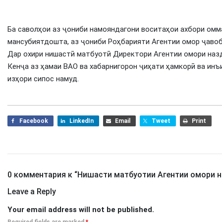
Ба саволҳои аз ҷониби намояндагони воситаҳои ахбори ом
мансубиятдошта, аз ҷониби Роҳбарияти Агентии омор ҷавоб
Дар охири нишастӣ матбуотӣ Директори Агентии омори наз
Кенҷа аз ҳамаи ВАО ва хабарнигорон ҷиҳати ҳамкорӣ ва инъ
изҳори сипос намуд.
Facebook
LinkedIn
Email
Tweet
Print
0 комментария к “
Нишасти матбуотии Агентии омори н
Leave a Reply
Your email address will not be published.