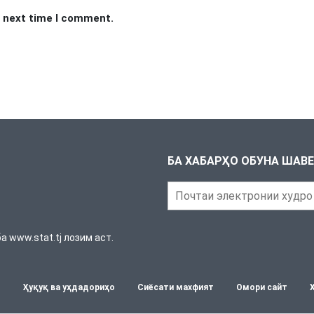
e next time I comment.
БА ХАБАРҲО ОБУНА ШАВ
 www.stat.tj лозим аст.
т
Ҳуқуқ ва уҳдадориҳо
Сиёсати махфият
Омори сайт