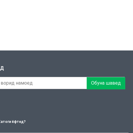
ЕД
Обуна шавед
Хатоги ёфтед?