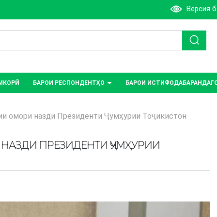
Версия 
МКОРӢ
БАРОИ РЕСПОНДЕНТҲО
БАРОИ ИСТИФОДАБАРАНДАГ
ии омори назди Президенти Ҷумҳурии Тоҷикистон
НАЗДИ ПРЕЗИДЕНТИ ҶУМҲУРИИ