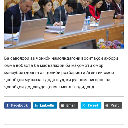
Ба саволҳои аз ҷониби намояндагони воситаҳои ахбори
омма вобаста ба масъалаҳои ба мақомоти омор
мансубиятдошта аз ҷониби роҳбарияти Агентии омор
ҷавобҳои мушаххас дода шуд, ки рӯзноманигорон аз
ҷавобҳои додашуда қаноатманд гардиданд.
Facebook
LinkedIn
Email
Tweet
Print