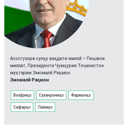
Асосгузори сулҳу ваҳдати миллӣ – Пешвои
миллат, Президенти Ҷумҳурии Тоҷикистон
муҳтарам Эмомалӣ Раҳмон
Эмомалӣ Раҳмон
Вохӯриҳо
Суханрониҳо
Фармонҳо
Сафарҳо
Паёмҳо