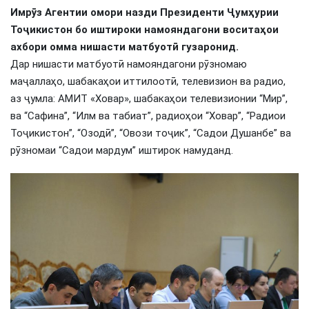
Имрӯз
Агентии омори назди Президенти Ҷумҳурии
Тоҷикистон бо иштироки намояндагони воситаҳои
ахбори омма нишасти матбуотӣ гузаронид.
Дар нишасти матбуотӣ намояндагони рӯзномаю
маҷаллаҳо, шабакаҳои иттилоотӣ, телевизион ва радио,
аз ҷумла: АМИТ «Ховар», шабакаҳои телевизионии “Мир”,
ва “Сафина”, “Илм ва табиат”, радиоҳои “Ховар”, “Радиои
Тоҷикистон”, “Озодӣ”, “Овози тоҷик”, “Садои Душанбе” ва
рӯзномаи “Садои мардум” иштирок намуданд.