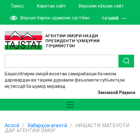
Тамос
Харитаи сайт
Версияи кӯҳнаи сайт
Версия барои одамони сустбин
ТОҶИКӢ
АГЕНТИИ ОМОРИ НАЗДИ
ПРЕЗИДЕНТИ ҶУМҲУРИИ
ТОҶИКИСТОН
Баҳисобгирии оморӣ воситаи самарабахши ба низом
даровардан ва таҳияи дурнамои фаъолияти субъектҳои
иқтисодӣ ба шумор меравад.
Эмомалӣ Раҳмон
Асосӣ
/
Хабарҳои агентӣ
/
НИШАСТИ МАТБУОТӢ
ДАР АГЕНТИИ ОМОР