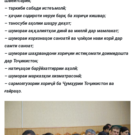
Швейтсария
;
–
таркиби сабади истеъмолӣ
;
– ҳаҷми содироти неруи барқ ба хориҷи кишвар;
– таносуби аҳолии шаҳру деҳот;
– шумораи аққалиятҳои динӣ ва миллӣ дар мамлакат;
– шумораи корхонаҳои саноатӣ ва ҷойҳои нави корӣ дар
самти саноат;
–
шумораи шаҳрвандони хориҷии истиқомати доимидошта
дар Тоҷикистон
;
– натиҷаҳои барӯйхатгиррии аҳолӣ;
–
шумораи марказҳои хизматрасонӣ
;
– сармоягузории хориҷӣ ба Ҷумҳурии Тоҷикистон ва
ғайраҳо.