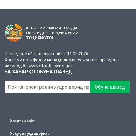
АГЕНТИИ ОМОРИ НАЗДИ
ПРЕЗИДЕНТИ ҶУМҲУРИИ
ТОҶИКИСТОН
Последнее обновление сайта: 11.05.2025
Ҳангоми истифодаи маводи дар ин сомона нашршуда
истинод ба www.stat.tj лозим аст.
БА ХАБАРҲО ОБУНА ШАВЕД
Обуна шавед
Харитаи сайт
Ҳуқуқ ва уҳдадориҳо