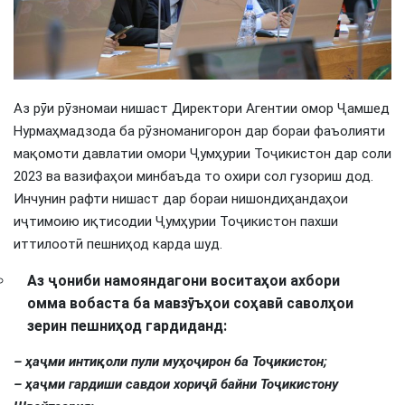
Аз рӯи рӯзномаи нишаст Директори Агентии омор Ҷамшед
Нурмаҳмадзода ба рӯзноманигорон дар бораи фаъолияти
мақомоти давлатии омори Ҷумҳурии Тоҷикистон дар соли
2023 ва вазифаҳои минбаъда то охири сол гузориш дод.
Инчунин рафти нишаст дар бораи нишондиҳандаҳои
иҷтимоию иқтисодии Ҷумҳурии Тоҷикистон пахши
иттилоотӣ пешниҳод карда шуд.
Аз ҷониби намояндагони воситаҳои ахбори
омма вобаста ба мавзӯъҳои соҳавӣ саволҳои
зерин пешниҳод гардиданд:
–
ҳаҷми интиқоли пули муҳоҷирон
ба Тоҷикистон;
–
ҳаҷми гардиши савдои хориҷӣ байни Тоҷикистону