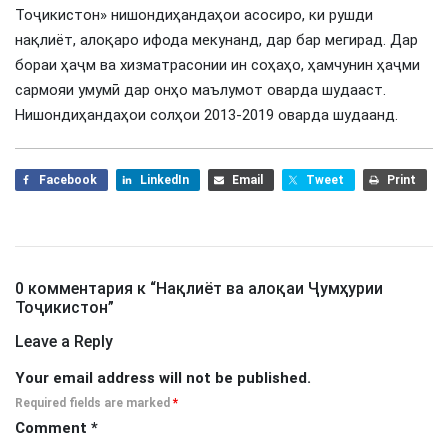
Тоҷикистон» нишондиҳандаҳои асосиро, ки рушди
нақлиёт, алоқаро ифода мекунанд, дар бар мегирад. Дар
бораи ҳаҷм ва хизматрасонии ин соҳаҳо, ҳамчунин ҳаҷми
сармояи умумӣ дар онҳо маълумот оварда шудааст.
Нишондиҳандаҳои солҳои 2013-2019 оварда шудаанд.
Facebook
LinkedIn
Email
Tweet
Print
0 комментария к “
Нақлиёт ва алоқаи Ҷумҳурии
Тоҷикистон
”
Leave a Reply
Your email address will not be published.
Required fields are marked
*
Comment
*