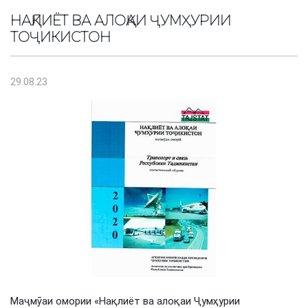
НАҚЛИЁТ ВА АЛОҚАИ ҶУМҲУРИИ
ТОҶИКИСТОН
29.08.23
Маҷмӯаи омории «Нақлиёт ва алоқаи Ҷумҳурии