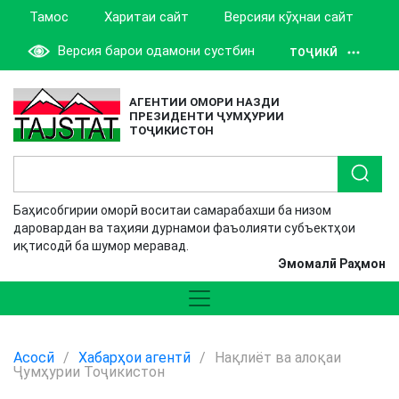
Тамос
Харитаи сайт
Версияи кӯҳнаи сайт
Версия барои одамони сустбин
ТОҶИКӢ
АГЕНТИИ ОМОРИ НАЗДИ
ПРЕЗИДЕНТИ ҶУМҲУРИИ
ТОҶИКИСТОН
Баҳисобгирии оморӣ воситаи самарабахши ба низом
даровардан ва таҳияи дурнамои фаъолияти субъектҳои
иқтисодӣ ба шумор меравад.
Эмомалӣ Раҳмон
Асосӣ
/
Хабарҳои агентӣ
/
Нақлиёт ва алоқаи
Ҷумҳурии Тоҷикистон