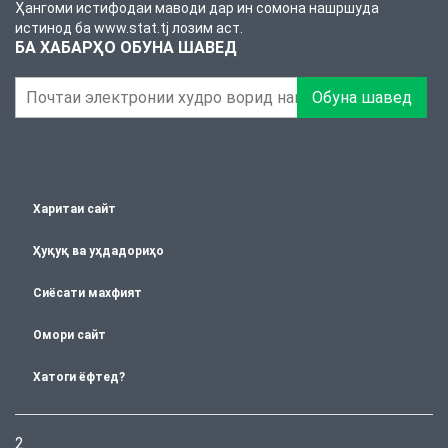
Ҳангоми истифодаи маводи дар ин сомона нашршуда
истинод ба www.stat.tj лозим аст.
БА ХАБАРҲО ОБУНА ШАВЕД
Обуна шавед
Харитаи сайт
Ҳуқуқ ва уҳдадориҳо
Сиёсати махфият
Омори сайт
Хатоги ёфтед?
2