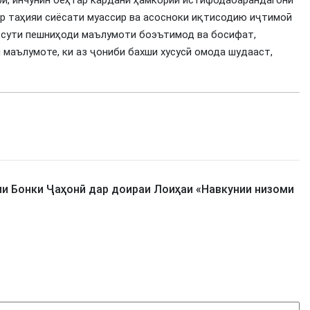
рӣ, инчунин беҳтар кардани ҳамкории истифодабарандагони
р таҳияи сиёсати муассир ва асосноки иқтисодию иҷтимоӣ
ссути пешниҳоди маълумоти боэътимод ва босифат,
маълумоте, ки аз ҷониби бахши хусусӣ омода шудааст,
и Бонки Ҷаҳонӣ дар доираи Лоиҳаи «Навкунии низоми