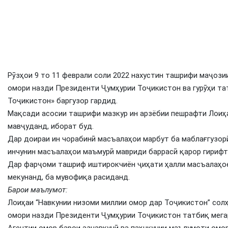
Рӯзҳои 9 то 11 феврали соли 2022 нахустин ташрифи маҷоз
омори назди Президенти Ҷумҳурии Тоҷикистон ва гурӯҳи та
Тоҷикистон» баргузор гардид.
Мақсади асосии ташрифи мазкур ин арзёбии пешрафти Лоиҳа
мавҷуданд, иборат буд.
Дар доираи ин чорабинӣ масъалаҳои марбут ба маблағгузорӣ
инчунин масъалаҳои маъмурӣ мавриди баррасӣ қарор гирифт
Дар фарҷоми ташриф иштирокчиён ҷиҳати ҳалли масъалаҳое
мекунанд, ба мувофиқа расиданд.
Барои маълумот:
Лоиҳаи “Навкунии низоми миллии омор дар Тоҷикистон” солҳ
омори назди Президенти Ҷумҳурии Тоҷикистон татбиқ мега