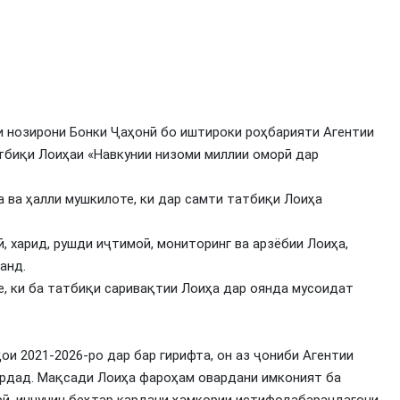
ии нозирони Бонки Ҷаҳонӣ бо иштироки роҳбарияти Агентии
тбиқи Лоиҳаи «Навкунии низоми миллии оморӣ дар
 ва ҳалли мушкилоте, ки дар самти татбиқи Лоиҳа
, харид, рушди иҷтимоӣ, мониторинг ва арзёбии Лоиҳа,
анд.
, ки ба татбиқи саривақтии Лоиҳа дар оянда мусоидат
ои 2021-2026-ро дар бар гирифта, он аз ҷониби Агентии
рдад. Мақсади Лоиҳа фароҳам овардани имконият ба