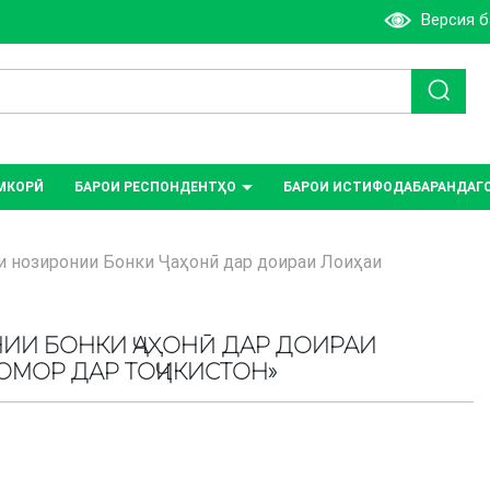
Версия 
МКОРӢ
БАРОИ РЕСПОНДЕНТҲО
БАРОИ ИСТИФОДАБАРАНДАГ
 нозиронии Бонки Ҷаҳонӣ дар доираи Лоиҳаи
ИИ БОНКИ ҶАҲОНӢ ДАР ДОИРАИ
МОР ДАР ТОҶИКИСТОН»