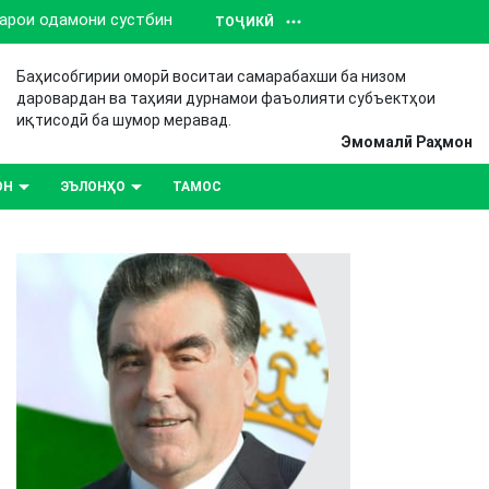
барои одамони сустбин
ТОҶИКӢ
Баҳисобгирии оморӣ воситаи самарабахши ба низом
даровардан ва таҳияи дурнамои фаъолияти субъектҳои
иқтисодӣ ба шумор меравад.
Эмомалӣ Раҳмон
ОН
ЭЪЛОНҲО
ТАМОС