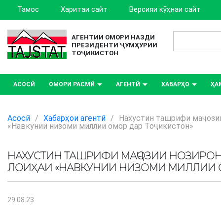
Тамос
Харитаи сайт
Версияи кӯҳнаи сайт
АГЕНТИИ ОМОРИ НАЗДИ
ПРЕЗИДЕНТИ ҶУМҲУРИИ
ТОҶИКИСТОН
АСОСӢ
ОМОРИ РАСМӢ
АГЕНТӢ
ХАБАРҲО
ҲА
Асосӣ
/
Хабарҳои агентӣ
/
Нахустин ташрифи маҷозии
«Навкунии низоми миллии омор дар Тоҷикистон»
НАХУСТИН ТАШРИФИ МАҶОЗИИ НОЗИРОН
ЛОИҲАИ «НАВКУНИИ НИЗОМИ МИЛЛИИ О
29.08.23