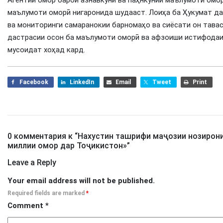
Агентии омор барои азнавкунӣ ва паҳнкунии маълумоти омо
маълумоти оморӣ нигаронида шудааст. Лоиҳа ба Ҳукумат да
ва мониторинги самаранокии барномаҳо ва сиёсати он тава
дастрасии осон ба маълумоти оморӣ ва афзоиши истифодаи 
мусоидат хоҳад кард.
Facebook
LinkedIn
Email
Tweet
Print
0 комментария к “
Нахустин ташрифи маҷозии нозирони
миллии омор дар Тоҷикистон»
”
Leave a Reply
Your email address will not be published.
Required fields are marked
*
Comment
*