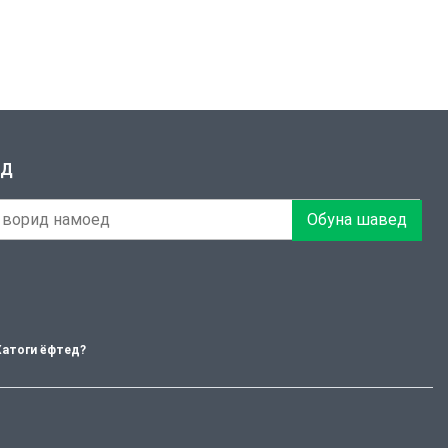
ЕД
Обуна шавед
Хатоги ёфтед?