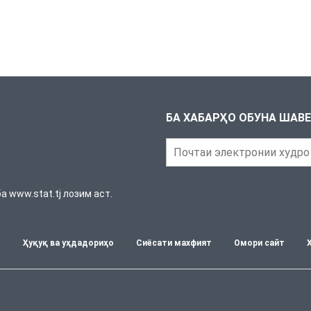
БА ХАБАРҲО ОБУНА ШАВ
 www.stat.tj лозим аст.
т
Ҳуқуқ ва уҳдадориҳо
Сиёсати махфият
Омори сайт