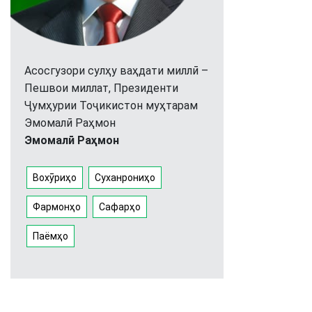
Асосгузори сулҳу ваҳдати миллӣ –
Пешвои миллат, Президенти
Ҷумҳурии Тоҷикистон муҳтарам
Эмомалӣ Раҳмон
Эмомалӣ Раҳмон
Вохӯриҳо
Суханрониҳо
Фармонҳо
Сафарҳо
Паёмҳо