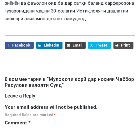
зиёиён ва фаъолон оид ба дар сатҳи баланд сарфарозона
гузаронидани ҷашни 30-солагии Истиқлоляти давлатии
кишвари азизамон даъват намуданд.
Facebook
LinkedIn
Email
Tweet
Print
0 комментария к “
Мулоқоти корӣ дар ноҳияи Ҷаббор
Расулови вилояти Суғд
”
Leave a Reply
Your email address will not be published.
Required fields are marked
*
Comment
*