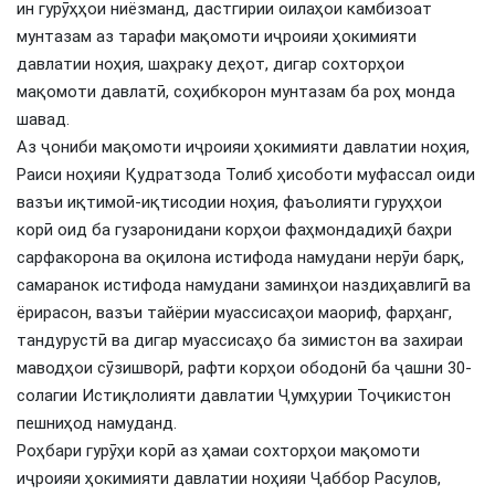
ин гурӯҳҳои ниёзманд, дастгирии оилаҳои камбизоат
мунтазам аз тарафи мақомоти иҷроияи ҳокимияти
давлатии ноҳия, шаҳраку деҳот, дигар сохторҳои
мақомоти давлатӣ, соҳибкорон мунтазам ба роҳ монда
шавад.
Аз ҷониби мақомоти иҷроияи ҳокимияти давлатии ноҳия,
Раиси ноҳияи Қудратзода Толиб ҳисоботи муфассал оиди
вазъи иқтимоӣ-иқтисодии ноҳия, фаъолияти гуруҳҳои
корӣ оид ба гузаронидани корҳои фаҳмондадиҳӣ баҳри
сарфакорона ва оқилона истифода намудани нерӯи барқ,
самаранок истифода намудани заминҳои наздиҳавлигӣ ва
ёрирасон, вазъи тайёрии муассисаҳои маориф, фарҳанг,
тандурустӣ ва дигар муассисаҳо ба зимистон ва захираи
маводҳои сӯзишворӣ, рафти корҳои ободонӣ ба ҷашни 30-
солагии Истиқлолияти давлатии Ҷумҳурии Тоҷикистон
пешниҳод намуданд.
Роҳбари гурӯҳи корӣ аз ҳамаи сохторҳои мақомоти
иҷроияи ҳокимияти давлатии ноҳияи Ҷаббор Расулов,