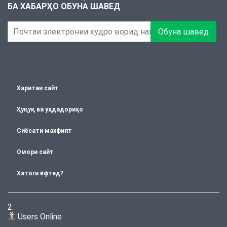
БА ХАБАРҲО ОБУНА ШАВЕД
Обуна шавед
Харитаи сайт
Ҳуқуқ ва уҳдадориҳо
Сиёсати махфият
Омори сайт
Хатоги ёфтед?
2
Users Online