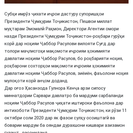
Субҳи имрӯз ҷихати иҷрои дастуру супоришҳои
Президенти Ҷумҳурии Тоҷикистон, Пешвои миллат
муҳтарам Эмомалӣ Раҳмон, Директори Агентии омори
назди Президенти Ҷумҳурии Тоҷикистон-роҳбари гурӯҳи
корӣ дар ноҳияи Ҷаббор Расулови вилояти Суғд дар
толори маҷлисгоҳи мақомоти иҷроияи ҳокимияти
давлатии ноҳияи Ҷаббор Расулов, бо роҳбарияти ноҳия,
роҳбарони сохторҳои мақомоти иҷроияи ҳокимияти
давлатии ноҳияи Ҷаббор Расулов, зиёиён, фаъолони ноҳия
мулоқоти корӣ анҷом доданд.
Дар оғоз Ҳасанзода Гулнора Кенҷа арзи сипосу
миннатдории Сарвари давлатро ба мардуми сарбаланди
ноҳияи Ҷаббор Расулов ҷиҳати иштироки фаъолона дар
интихоботи Президенти Ҷумҳурии Тоҷикистон, ки рӯзи 11
октябри соли 2020 дар як фазои сулҳу осоиштагӣ ва
боварии мардум ба ояндаи дурахшони кишвари азизамон
гузашт, расониданд.