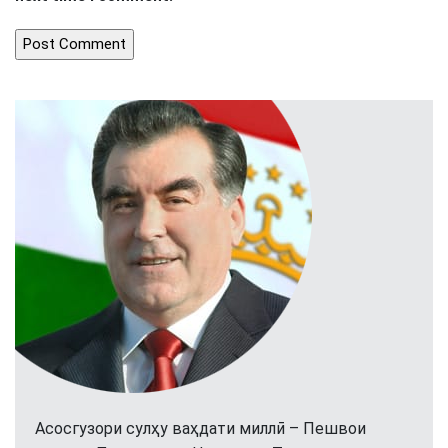
Асосгузори сулҳу ваҳдати миллӣ – Пешвои