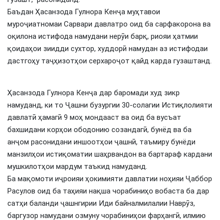
Баъдан Ҳасанзода Гулнора Кенҷа муҳтавои
муроҷиатномаи Сарвари давлатро оид ба сарфакорона ва
оқилона истифода намудани нерӯи барқ, риояи ҳатмии
қоидаҳои зиидди сухтор, худдорӣ намудан аз истифодаи
дастгоҳу таҷҳизотҳои серхароҷот қайд карда гузаштанд.
Ҳасанзода Гулнора Кенҷа дар баромади худ зикр
намуданд, ки то Ҷашни бузургии 30-солагии Истиқлолияти
давлатӣ ҳамагӣ 9 моҳ мондааст ва оид ба вусъат
бахшидани корҳои ободонию созандагӣ, бунёд ва ба
анҷом расонидани иншоотҳои ҷашнӣ, таъмиру бунёди
манзилҳои истиқоматии шаҳрвандон ва бартараф кардани
мушкилотҳои мардум таъкид намуданд.
Ба мақомоти иҷроияи ҳокимияти давлатии ноҳияи Ҷаббор
Расулов оид ба таҳияи нақша чорабиниҳо вобаста ба дар
сатҳи баланди ҷашнгирии Иди байналмилалии Наврӯз,
баргузор намудани озмуну чорабиниҳои фарҳангӣ, илмию