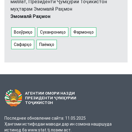
миллат, Президенти Ҷумҳурии Тоҷикистон
муҳтарам Эмомалӣ Раҳмон
Эмомалӣ Раҳмон
Вохӯриҳо
Суханрониҳо
Фармонҳо
Сафарҳо
Паёмҳо
АГЕНТИИ ОМОРИ НАЗДИ
ПРЕЗИДЕНТИ ҶУМҲУРИИ
ТОҶИКИСТОН
Последнее обновление сайта: 11.05.2025
Ҳангоми истифодаи маводи дар ин сомона нашршуда
истинод ба www.stat.tj лозим аст.