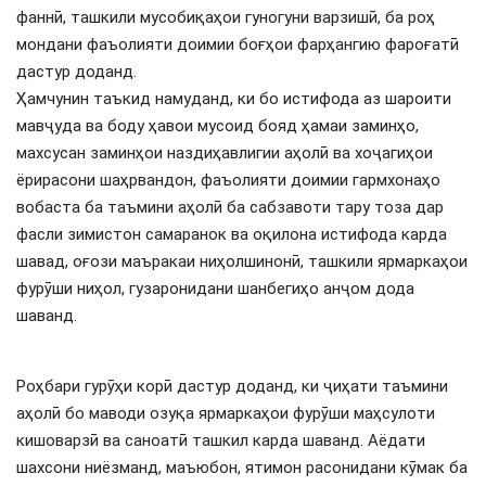
фаннӣ, ташкили мусобиқаҳои гуногуни варзишӣ, ба роҳ
мондани фаъолияти доимии боғҳои фарҳангию фароғатӣ
дастур доданд.
Ҳамчунин таъкид намуданд, ки бо истифода аз шароити
мавҷуда ва боду ҳавои мусоид бояд ҳамаи заминҳо,
махсусан заминҳои наздиҳавлигии аҳолӣ ва хоҷагиҳои
ёрирасони шаҳрвандон, фаъолияти доимии гармхонаҳо
вобаста ба таъмини аҳолӣ ба сабзавоти тару тоза дар
фасли зимистон самаранок ва оқилона истифода карда
шавад, оғози маъракаи ниҳолшинонӣ, ташкили ярмаркаҳои
фурӯши ниҳол, гузаронидани шанбегиҳо анҷом дода
шаванд.
Роҳбари гурӯҳи корӣ дастур доданд, ки ҷиҳати таъмини
аҳолӣ бо маводи озуқа ярмаркаҳои фурӯши маҳсулоти
кишоварзӣ ва саноатӣ ташкил карда шаванд. Аёдати
шахсони ниёзманд, маъюбон, ятимон расонидани кӯмак ба