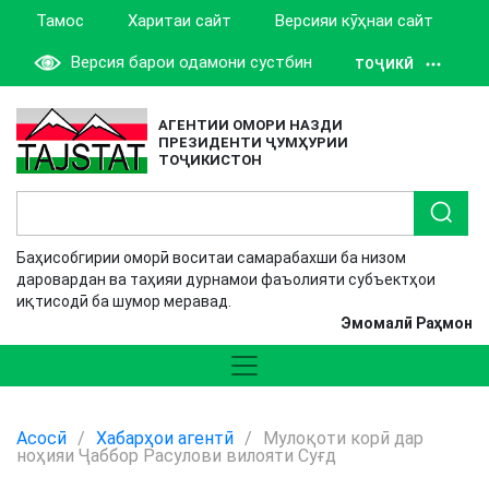
Тамос
Харитаи сайт
Версияи кӯҳнаи сайт
Версия барои одамони сустбин
ТОҶИКӢ
АГЕНТИИ ОМОРИ НАЗДИ
ПРЕЗИДЕНТИ ҶУМҲУРИИ
ТОҶИКИСТОН
Баҳисобгирии оморӣ воситаи самарабахши ба низом
даровардан ва таҳияи дурнамои фаъолияти субъектҳои
иқтисодӣ ба шумор меравад.
Эмомалӣ Раҳмон
Асосӣ
/
Хабарҳои агентӣ
/
Мулоқоти корӣ дар
ноҳияи Ҷаббор Расулови вилояти Суғд