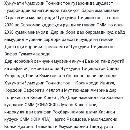
Ҳукумати Ҷумҳурии Тоҷикистон гузаронида шудааст.
Гузаронидан ва натиҷаҳои таҳқиқот барои амалишавии
Стратегияи милли рушди Ҷумҳурии Тоҷикистон то соли
2030 ва Барномаи ҳадафҳои рушди устувори СММ то соли
2030 кумак менамояд. Дар ин бора дар баромади худ қайд
намуданд муовини сардори раёсати рушди иҷтимоии
Дастгоҳи иҷроияи Президенти Ҷумҳурии Тоҷикистон
Зафар Гулмаҳмадзода.
Дар чорабинӣ ҳамчунин муовини якуми Вазири тандурустӣ
ва ҳифзи иҷтимоии аҳолии Ҷумҳурии Тоҷикистон Саида
Умарзода, Раиси Кумитаи кор бо занон ва оилаи назди
Ҳукумати Ҷумҳурии Тоҷикистон – Қосимзода Идигул,
Кордори Сафорати Иёллоти Муттаҳидаи Америка дар
Тоҷикистон Кевин Коверт, Роҳбари намояндагии Хазинаи
кӯдакони СММ (ЮНИСЕФ) Лучано Калестини,
иҷрокунандаи вазифаи Роҳбари намояндагии Хазинаи
нуфуси СММ (ЮНФПА) Наргис Рахимова, намояндагони
Бонки Ҷаҳонӣ, Ташкилоти Умумиҷаҳонии Тандурустӣ