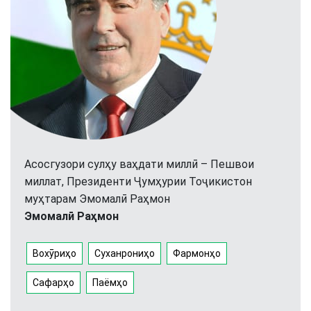
Асосгузори сулҳу ваҳдати миллӣ – Пешвои
миллат, Президенти Ҷумҳурии Тоҷикистон
муҳтарам Эмомалӣ Раҳмон
Эмомалӣ Раҳмон
Вохӯриҳо
Суханрониҳо
Фармонҳо
Сафарҳо
Паёмҳо