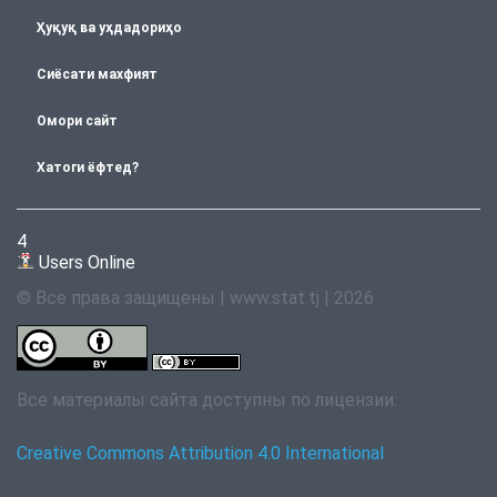
Ҳуқуқ ва уҳдадориҳо
Сиёсати махфият
Омори сайт
Хатоги ёфтед?
4
Users Online
© Все права защищены | www.stat.tj | 2026
Все материалы сайта доступны по лицензии:
Creative Commons Attribution 4.0 International