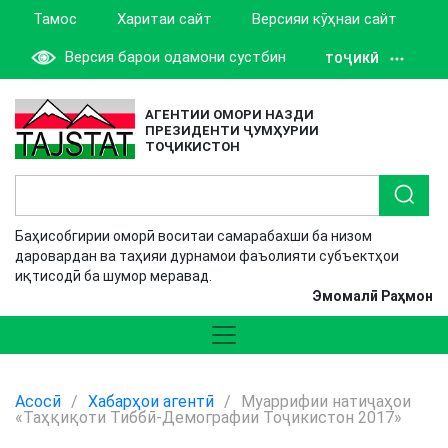
Тамос
Харитаи сайт
Версияи кӯҳнаи сайт
Версия барои одамони сустбин
ТОҶИКӢ
АГЕНТИИ ОМОРИ НАЗДИ
ПРЕЗИДЕНТИ ҶУМҲУРИИ
ТОҶИКИСТОН
Баҳисобгирии оморӣ воситаи самарабахши ба низом
даровардан ва таҳияи дурнамои фаъолияти субъектҳои
иқтисодӣ ба шумор меравад.
Эмомалӣ Раҳмон
Асосӣ
/
Хабарҳои агентӣ
/
Муаррифии натиҷаҳои
«Таҳқиқоти Тиббӣ-Демографии Тоҷикистон 2017»