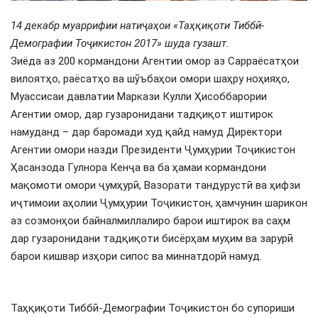
14 декабр муаррифии натиҷаҳои «Таҳқиқоти Тиббӣ-
Демографии Тоҷикистон 2017» шуда гузашт.
Зиёда аз 200 кормандони Агентии омор аз Сарраёсатҳои
вилоятҳо, раёсатҳо ва шӯъбаҳои омори шаҳру ноҳияҳо,
Муассисаи давлатии Маркази Кулли Ҳисоббарории
Агентии омор, дар гузаронидани тадқиқот иштирок
намуданд – дар баромади худ қайд намуд Директори
Агентии омори назди Президенти Ҷумҳурии Тоҷикистон
Ҳасанзода Гулнора Кенҷа ва ба ҳамаи кормандони
мақомоти омори ҷумҳурӣ, Вазорати тандурустӣ ва ҳифзи
иҷтимоии аҳолии Ҷумҳурии Тоҷикистон, ҳамчунин шарикон
аз созмонҳои байналмиллалиро барои иштирок ва саҳм
дар гузаронидани тадқиқоти бисёрҳам муҳим ва зарурӣ
барои кишвар изҳори сипос ва миннатдорӣ намуд.
Таҳқиқоти Тиббӣ-Демографии Тоҷикистон бо супориши