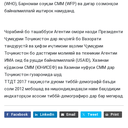
(WHO), Барномаи озуқаи СММ (WFP) ва дигар созмонҳои
байналмиллалӣ иштирок намуданд.
Чорабинӣ бо ташаббуси Агентии омори назди Президенти
Ҷумҳурии Тоҷикистон дар якҷоягӣ бо Вазорати
тандурустӣ ва ҳифзи иҷтимоии аҳолии Ҷумҳурии
Тоҷикистон бо дастгирии молиявӣ ва техникии Агентии
ИМА оид ба рущди байналмиллалӣ (USAID), Хазинаи
кӯдакони СММ (ЮНИСЕФ) ва Хазинаи нуфуси СММ дар
Тоҷикистон гузаронида шуд.
ТТДТ 2017 таҳқиқоти дуюми тиббӣ-демографӣ баъди
соли 2012 мебошад ва нишондиҳандаҳои нави баҳодиҳии
индкаторҳои асосии тиббӣ-демографиро дар бар мегирад.
Facebook
LinkedIn
Email
Tweet
Print