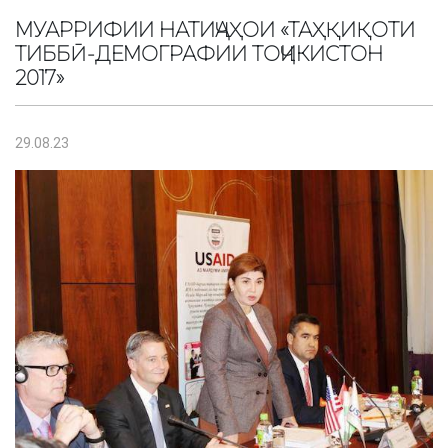
МУАРРИФИИ НАТИҶАҲОИ «ТАҲҚИҚОТИ
ТИББӢ-ДЕМОГРАФИИ ТОҶИКИСТОН
2017»
29.08.23