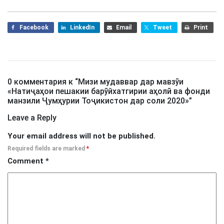
Facebook
LinkedIn
Email
Tweet
Print
0 комментария к “
Мизи мудаввар дар мавзӯи
«Натиҷаҳои пешакии барӯйхатгирии аҳолӣ ва фонди
манзили Ҷумҳурии Тоҷикистон дар соли 2020»
”
Leave a Reply
Your email address will not be published.
Required fields are marked
*
Comment
*