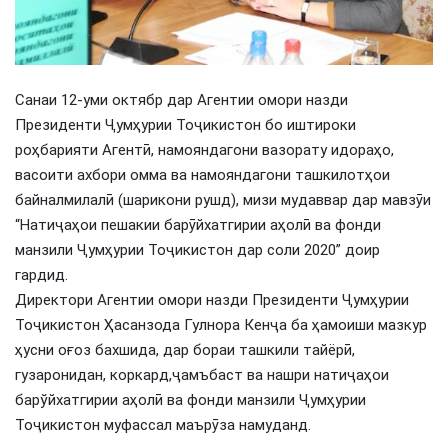
Санаи 12-уми октябр дар Агентии омори назди
Президенти Ҷумҳурии Тоҷикистон бо иштироки
роҳбарияти Агентӣ, намояндагони вазорату идораҳо,
васоити ахбори омма ва намояндагони ташкилотҳои
байналмилалӣ (шарикони рушд), мизи мудаввар дар мавзӯи
“Натиҷаҳои пешакии барӯйхатгирии аҳолӣ ва фонди
манзили Ҷумҳурии Тоҷикистон дар соли 2020” доир
гардид.
Директори Агентии омори назди Президенти Ҷумҳурии
Тоҷикистон Ҳасанзода Гулнора Кенҷа ба ҳамоиши мазкур
ҳусни оғоз бахшида, дар бораи ташкили тайёрӣ,
гузаронидан, коркард,ҷамъбаст ва нашри натиҷаҳои
барўйхатгирии аҳолӣ ва фонди манзили Ҷумҳурии
Тоҷикистон муфассал маърӯза намуданд.