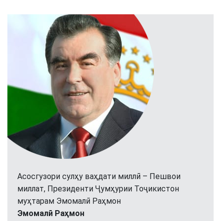
Асосгузори сулҳу ваҳдати миллӣ – Пешвои
миллат, Президенти Ҷумҳурии Тоҷикистон
муҳтарам Эмомалӣ Раҳмон
Эмомалӣ Раҳмон