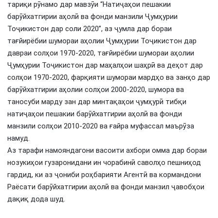
тариқи рӯнамо дар мавзӯи “Натиҷаҳои пешакии
барӯйхатгирии аҳолӣ ва фонди манзили Ҷумҳурии
Тоҷикистон дар соли 2020”, аз ҷумла дар бораи
тағйирёбии шумораи аҳолии Ҷумҳурии Тоҷикистон дар
давраи солҳои 1970-2020, тағйирёбии шумораи аҳолии
Ҷумҳурии Тоҷикистон дар маҳалҳои шаҳрӣ ва деҳот дар
солҳои 1970-2020, фарқияти шумораи мардҳо ва занҳо дар
барӯйхатгирии аҳолии солҳои 2000-2020, шумора ва
таносуби марду зан дар минтақаҳои ҷумҳурӣ тибқи
натиҷаҳои пешакии барӯйхатгирии аҳолӣ ва фонди
манзили солҳои 2010-2020 ва ғайра муфассал маърӯза
намуд.
Аз тарафи намояндагони васоити ахбори омма дар бораи
нозукиҳои гузаронидани ин чорабинӣ саволҳо пешниҳод
гардид, ки аз ҷониби роҳбарияти Агентӣ ва кормандони
Раёсати барӯйхатгирии аҳолӣ ва фонди манзил ҷавобҳои
дақиқ дода шуд.