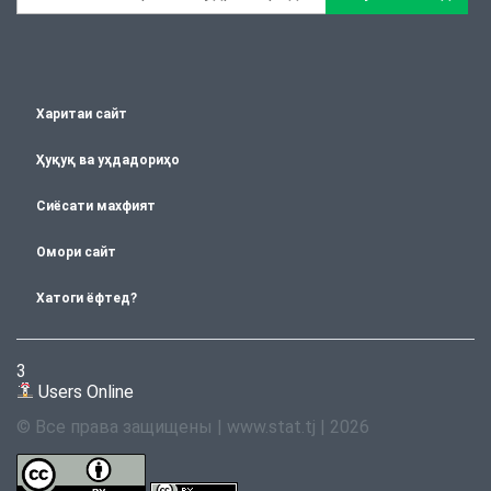
Харитаи сайт
Ҳуқуқ ва уҳдадориҳо
Сиёсати махфият
Омори сайт
Хатоги ёфтед?
3
Users Online
© Все права защищены | www.stat.tj | 2026