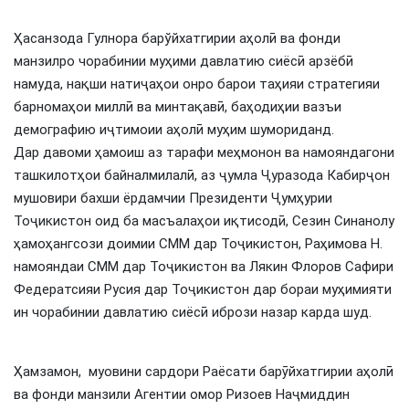
Ҳасанзода Гулнора барўйхатгирии аҳолӣ ва фонди
манзилро чорабинии муҳими давлатию сиёсӣ арзёбӣ
намуда, нақши натиҷаҳои онро барои таҳияи стратегияи
барномаҳои миллӣ ва минтақавӣ, баҳодиҳии вазъи
демографию иҷтимоии аҳолӣ муҳим шумориданд.
Дар давоми ҳамоиш аз тарафи меҳмонон ва намояндагони
ташкилотҳои байналмилалӣ, аз ҷумла Ҷуразода Кабирҷон
мушовири бахши ёрдамчии Президенти Ҷумҳурии
Тоҷикистон оид ба масъалаҳои иқтисодӣ, Сезин Синанолу
ҳамоҳангсози доимии СММ дар Тоҷикистон, Раҳимова Н.
намояндаи СММ дар Тоҷикистон ва Лякин Флоров Сафири
Федератсияи Русия дар Тоҷикистон дар бораи муҳимияти
ин чорабинии давлатию сиёсӣ ибрози назар карда шуд.
Ҳамзамон, муовини сардори Раёсати барӯйхатгирии аҳолӣ
ва фонди манзили Агентии омор Ризоев Наҷмиддин