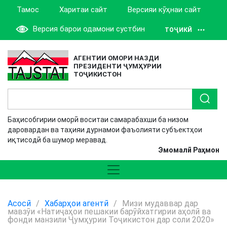
Тамос
Харитаи сайт
Версияи кӯҳнаи сайт
Версия барои одамони сустбин
ТОҶИКӢ
АГЕНТИИ ОМОРИ НАЗДИ
ПРЕЗИДЕНТИ ҶУМҲУРИИ
ТОҶИКИСТОН
Баҳисобгирии оморӣ воситаи самарабахши ба низом
даровардан ва таҳияи дурнамои фаъолияти субъектҳои
иқтисодӣ ба шумор меравад.
Эмомалӣ Раҳмон
Асосӣ
/
Хабарҳои агентӣ
/
Мизи мудаввар дар
мавзӯи «Натиҷаҳои пешакии барӯйхатгирии аҳолӣ ва
фонди манзили Ҷумҳурии Тоҷикистон дар соли 2020»