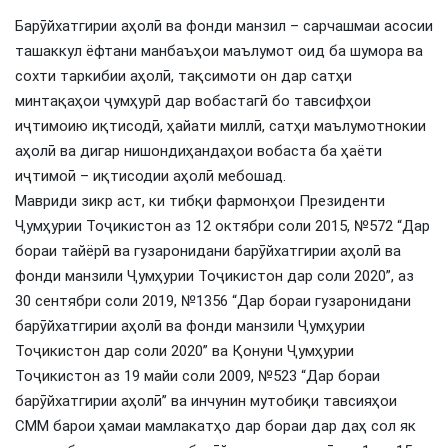
Барӯйхатгирии аҳолӣ ва фонди манзил – сарчашмаи асосии
ташаккул ёфтани манбаъҳои маълумот оид ба шумора ва
сохти таркибии аҳолӣ, тақсимоти он дар сатҳи
минтақаҳои ҷумҳурӣ дар вобастагӣ бо тавсифҳои
иҷтимоию иқтисодӣ, ҳайати миллӣ, сатҳи маълумотнокии
аҳолӣ ва дигар нишондиҳандаҳои вобаста ба ҳаёти
иҷтимоӣ – иқтисодии аҳолӣ мебошад.
Мавриди зикр аст, ки тибқи фармонҳои Президенти
Ҷумҳурии Тоҷикистон аз 12 октябри соли 2015, №572 “Дар
бораи тайёрӣ ва гузаронидани барӯйхатгирии аҳолӣ ва
фонди манзили Ҷумҳурии Тоҷикистон дар соли 2020”, аз
30 сентябри соли 2019, №1356 “Дар бораи гузаронидани
барӯйхатгирии аҳолӣ ва фонди манзили Ҷумҳурии
Тоҷикистон дар соли 2020” ва Қонуни Ҷумҳурии
Тоҷикистон аз 19 майи соли 2009, №523 “Дар бораи
барӯйхатгирии аҳолӣ” ва инчунин мутобиқи тавсияҳои
СММ барои ҳамаи мамлакатҳо дар бораи дар даҳ сол як