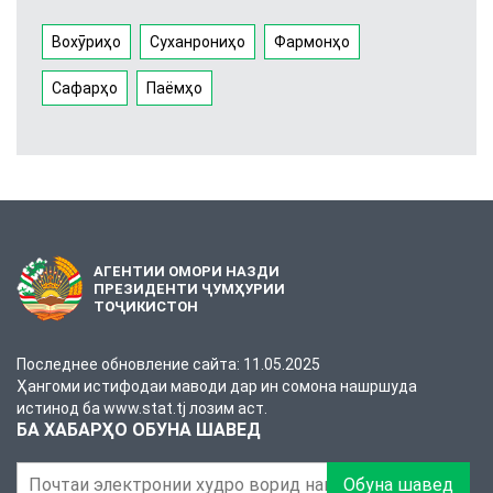
Вохӯриҳо
Суханрониҳо
Фармонҳо
Сафарҳо
Паёмҳо
АГЕНТИИ ОМОРИ НАЗДИ
ПРЕЗИДЕНТИ ҶУМҲУРИИ
ТОҶИКИСТОН
Последнее обновление сайта: 11.05.2025
Ҳангоми истифодаи маводи дар ин сомона нашршуда
истинод ба www.stat.tj лозим аст.
БА ХАБАРҲО ОБУНА ШАВЕД
Обуна шавед