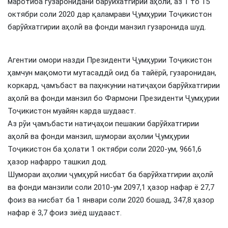
маротиба гузаронидани барӯйхатгирии аҳолӣ, аз 1 то 15
октябри соли 2020 дар қаламрави Ҷумҳурии Тоҷикистон
барӯйхатгирии аҳолӣ ва фонди манзил гузаронида шуд.
Агентии омори назди Президенти Ҷумҳурии Тоҷикистон
ҳамчун мақомоти мутасаддӣ оид ба тайёрӣ, гузаронидан,
коркард, ҷамъбаст ва паҳнкунии натиҷаҳои барӯйхатгирии
аҳолӣ ва фонди манзил бо Фармони Президенти Ҷумҳурии
Тоҷикистон муайян карда шудааст.
Аз рӯи ҷамъбасти натиҷаҳои пешакии барӯйхатгирии
аҳолӣ ва фонди манзил, шумораи аҳолии Ҷумҳурии
Тоҷикистон ба ҳолати 1 октябри соли 2020-ум, 9661,6
ҳазор нафарро ташкил дод.
Шумораи аҳолии ҷумҳурӣ нисбат ба барӯйхатгирии аҳолӣ
ва фонди манзили соли 2010-ум 2097,1 ҳазор нафар ё 27,7
фоиз ва нисбат ба 1 январи соли 2020 бошад, 347,8 ҳазор
нафар ё 3,7 фоиз зиёд шудааст.