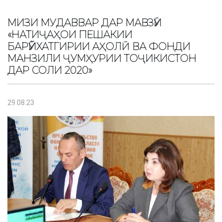
МИЗИ МУДАВВАР ДАР МАВЗӮИ
«НАТИҶАҲОИ ПЕШАКИИ
БАРӮЙХАТГИРИИ АҲОЛӢ ВА ФОНДИ
МАНЗИЛИ ҶУМҲУРИИ ТОҶИКИСТОН
ДАР СОЛИ 2020»
29.08.23