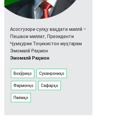
Асосгузори сулҳу ваҳдати миллӣ –
Пешвои миллат, Президенти
Ҷумҳурии Тоҷикистон муҳтарам
Эмомалӣ Раҳмон
Эмомалӣ Раҳмон
Вохӯриҳо
Суханрониҳо
Фармонҳо
Сафарҳо
Паёмҳо