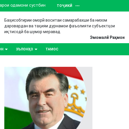
барои одамони сустбин
ТОҶИКӢ
Баҳисобгирии оморӣ воситаи самарабахши ба низом
даровардан ва таҳияи дурнамои фаъолияти субъектҳои
иқтисодӣ ба шумор меравад.
Эмомалӣ Раҳмон
ОН
ЭЪЛОНҲО
ТАМОС