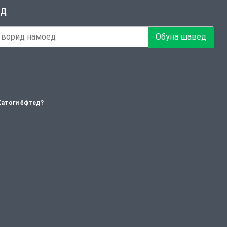
ЕД
Обуна шавед
Хатоги ёфтед?