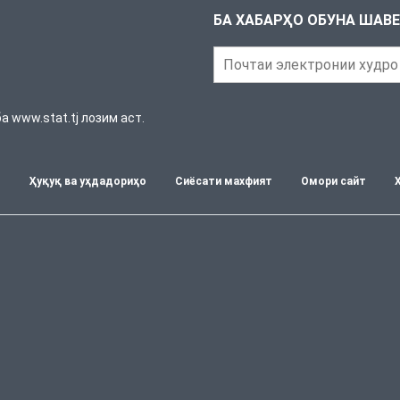
БА ХАБАРҲО ОБУНА ШАВ
 www.stat.tj лозим аст.
т
Ҳуқуқ ва уҳдадориҳо
Сиёсати махфият
Омори сайт