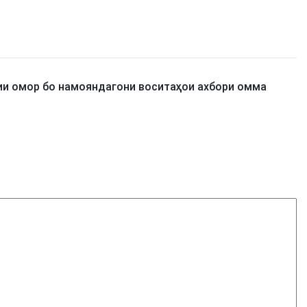
и омор бо намояндагони воситаҳои ахбори омма