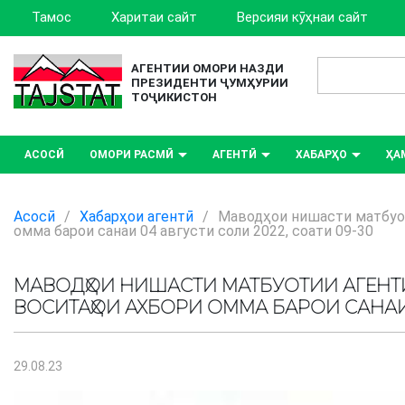
Тамос
Харитаи сайт
Версияи кӯҳнаи сайт
АГЕНТИИ ОМОРИ НАЗДИ
ПРЕЗИДЕНТИ ҶУМҲУРИИ
ТОҶИКИСТОН
АСОСӢ
ОМОРИ РАСМӢ
АГЕНТӢ
ХАБАРҲО
ҲА
Асосӣ
/
Хабарҳои агентӣ
/
Маводҳои нишасти матбуот
омма барои санаи 04 августи соли 2022, соати 09-30
МАВОДҲОИ НИШАСТИ МАТБУОТИИ АГЕН
ВОСИТАҲОИ АХБОРИ ОММА БАРОИ САНАИ 0
29.08.23