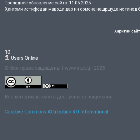
Последнее обновление сайта: 11.05.2025
Ҳангоми истифодаи маводи дар ин сомона нашршуда истинод ба
Харитаи сай
10
Users Online
© Все права защищены | www.stat.tj | 2026
Все материалы сайта доступны по лицензии:
Creative Commons Attribution 4.0 International