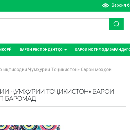
Версия 
МКОРӢ
БАРОИ РЕСПОНДЕНТҲО
БАРОИ ИСТИФОДАБАРАНДАГ
ю иқтисодии Ҷумҳурии Тоҷикистон» барои моҳҳои
ДИИ ҶУМҲУРИИ ТОҶИКИСТОН» БАРОИ
ОП БАРОМАД