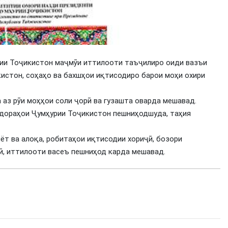
ии Тоҷикистон маҷмӯи иттилооти таъҷилиро оиди вазъи
истон, соҳаҳо ва бахшҳои иқтисодиро барои моҳи охири
аз рӯи моҳҳои соли ҷорӣ ва гузашта оварда мешавад.
идораҳои Ҷумҳурии Тоҷикистон пешниҳодшуда, таҳия
ёт ва алоқа, робитаҳои иқтисодии хориҷӣ, бозори
лӣ, иттилооти васеъ пешниҳод карда мешавад.