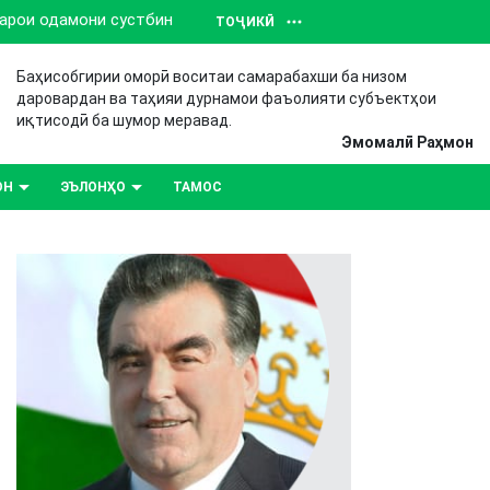
барои одамони сустбин
ТОҶИКӢ
Баҳисобгирии оморӣ воситаи самарабахши ба низом
даровардан ва таҳияи дурнамои фаъолияти субъектҳои
иқтисодӣ ба шумор меравад.
Эмомалӣ Раҳмон
ОН
ЭЪЛОНҲО
ТАМОС