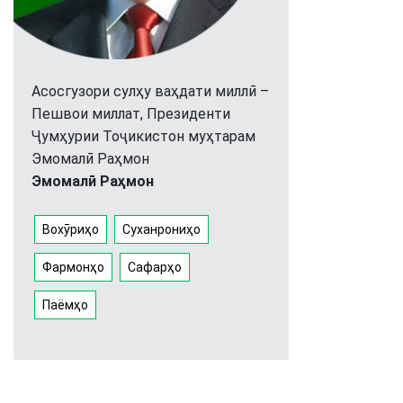
Асосгузори сулҳу ваҳдати миллӣ –
Пешвои миллат, Президенти
Ҷумҳурии Тоҷикистон муҳтарам
Эмомалӣ Раҳмон
Эмомалӣ Раҳмон
Вохӯриҳо
Суханрониҳо
Фармонҳо
Сафарҳо
Паёмҳо