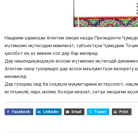
Нашрияи ҳармоҳаи Агентии омори назди Президенти Ҷумҳур
иҷтимоию иқтисодии мамлакат, субъектҳои Ҷумҳурии Тоҷик
ҳисобот ва аз аввали сол дар бар мегирад.
Дар нишондиҳандаҳои асосии иҷтимоию иқтисодӣ динамика 
Агентии омор гузоришро дар асоси маълумотҳои вазорату 
менамояд.
Дар гузориш оид ба соҳаҳои муҳимтарини истеҳсолот, нақли
истеъмолӣ, нарх, молия, бозори меҳнат, сатҳи зиндагии аҳо
Facebook
LinkedIn
Email
Tweet
Print