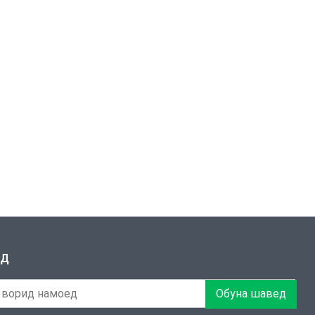
ЕД
Обуна шавед