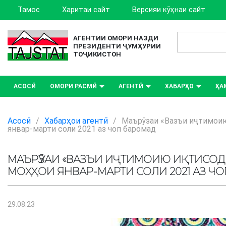
Тамос
Харитаи сайт
Версияи кӯҳнаи сайт
АГЕНТИИ ОМОРИ НАЗДИ
ПРЕЗИДЕНТИ ҶУМҲУРИИ
ТОҶИКИСТОН
АСОСӢ
ОМОРИ РАСМӢ
АГЕНТӢ
ХАБАРҲО
ҲА
Асосӣ
/
Хабарҳои агентӣ
/
Маърӯзаи «Вазъи иҷтимои
январ-марти соли 2021 аз чоп баромад
МАЪРӮЗАИ «ВАЗЪИ ИҶТИМОИЮ ИҚТИСО
МОҲҲОИ ЯНВАР-МАРТИ СОЛИ 2021 АЗ Ч
29.08.23