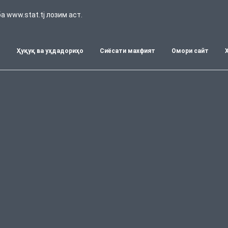
 www.stat.tj лозим аст.
т
Ҳуқуқ ва уҳдадориҳо
Сиёсати махфият
Омори сайт