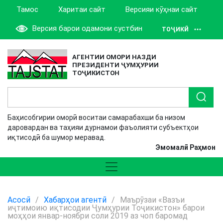
Тамос
Харитаи сайт
Версияи кӯҳнаи сайт
Версия барои одамони сустбин
ТОҶИКӢ
АГЕНТИИ ОМОРИ НАЗДИ
ПРЕЗИДЕНТИ ҶУМҲУРИИ
ТОҶИКИСТОН
Баҳисобгирии оморӣ воситаи самарабахши ба низом
даровардан ва таҳияи дурнамои фаъолияти субъектҳои
иқтисодӣ ба шумор меравад.
Эмомалӣ Раҳмон
Асосӣ
/
Хабарҳои агентӣ
/
Маърӯзаи «Вазъи
иҷтимоию иқтисодии Ҷумҳурии Тоҷикистон» барои
моҳҳои январ-ноябри соли 2019 аз чоп баромад