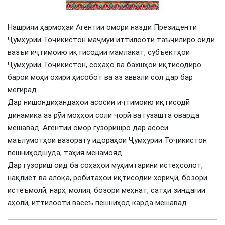
Нашрияи ҳармоҳаи Агентии омори назди Президенти
Ҷумҳурии Тоҷикистон маҷмӯи иттилооти таъҷилиро оиди
вазъи иҷтимоию иқтисодии мамлакат, субъектҳои
Ҷумҳурии Тоҷикистон, соҳаҳо ва бахшҳои иқтисодиро
барои моҳи охири ҳисобот ва аз аввали сол дар бар
мегирад.
Дар нишондиҳандаҳои асосии иҷтимоию иқтисодӣ
динамика аз рӯи моҳҳои соли ҷорӣ ва гузашта оварда
мешавад. Агентии омор гузоришро дар асоси
маълумотҳои вазорату идораҳои Ҷумҳурии Тоҷикистон
пешниҳодшуда, таҳия менамояд.
Дар гузориш оид ба соҳаҳои муҳимтарини истеҳсолот,
нақлиёт ва алоқа, робитаҳои иқтисодии хориҷӣ, бозори
истеъмолӣ, нарх, молия, бозори меҳнат, сатҳи зиндагии
аҳолӣ, иттилооти васеъ пешниҳод карда мешавад.