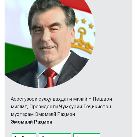
Асосгузори сулҳу ваҳдати миллӣ – Пешвои
миллат, Президенти Ҷумҳурии Тоҷикистон
муҳтарам Эмомалӣ Раҳмон
Эмомалӣ Раҳмон