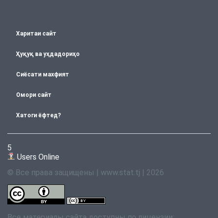
Харитаи сайт
Ҳуқуқ ва уҳдадориҳо
Сиёсати махфият
Омори сайт
Хатоги ёфтед?
5
Users Online
© Все права защищены | www.stat.tj | 2026
Все материалы сайта доступны по лицензии: