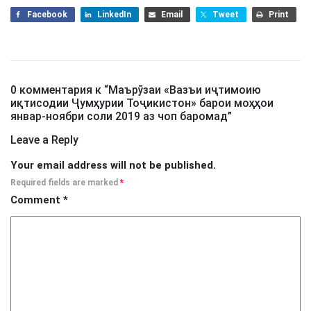
Facebook
LinkedIn
Email
Tweet
Print
0 комментария к “
Маърӯзаи «Вазъи иҷтимоию
иқтисодии Ҷумҳурии Тоҷикистон» барои моҳҳои
январ-ноябри соли 2019 аз чоп баромад
”
Leave a Reply
Your email address will not be published.
Required fields are marked
*
Comment
*