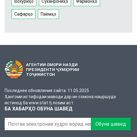
Вохӯриҳо
Суханрониҳо
Фармонҳо
Сафарҳо
Паёмҳо
АГЕНТИИ ОМОРИ НАЗДИ
ПРЕЗИДЕНТИ ҶУМҲУРИИ
ТОҶИКИСТОН
Последнее обновление сайта: 11.05.2025
Ҳангоми истифодаи маводи дар ин сомона нашршуда
истинод ба www.stat.tj лозим аст.
БА ХАБАРҲО ОБУНА ШАВЕД
Обуна шавед