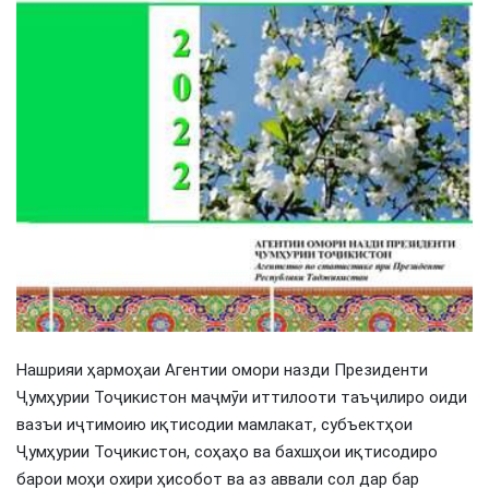
Нашрияи ҳармоҳаи Агентии омори назди Президенти
Ҷумҳурии Тоҷикистон маҷмӯи иттилооти таъҷилиро оиди
вазъи иҷтимоию иқтисодии мамлакат, субъектҳои
Ҷумҳурии Тоҷикистон, соҳаҳо ва бахшҳои иқтисодиро
барои моҳи охири ҳисобот ва аз аввали сол дар бар