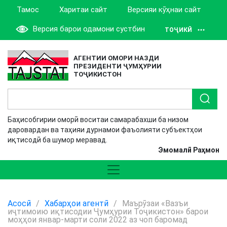
Тамос
Харитаи сайт
Версияи кӯҳнаи сайт
Версия барои одамони сустбин
ТОҶИКӢ
АГЕНТИИ ОМОРИ НАЗДИ
ПРЕЗИДЕНТИ ҶУМҲУРИИ
ТОҶИКИСТОН
Баҳисобгирии оморӣ воситаи самарабахши ба низом
даровардан ва таҳияи дурнамои фаъолияти субъектҳои
иқтисодӣ ба шумор меравад.
Эмомалӣ Раҳмон
Асосӣ
/
Хабарҳои агентӣ
/
Маърӯзаи «Вазъи
иҷтимоию иқтисодии Ҷумҳурии Тоҷикистон» барои
моҳҳои январ-марти соли 2022 аз чоп баромад