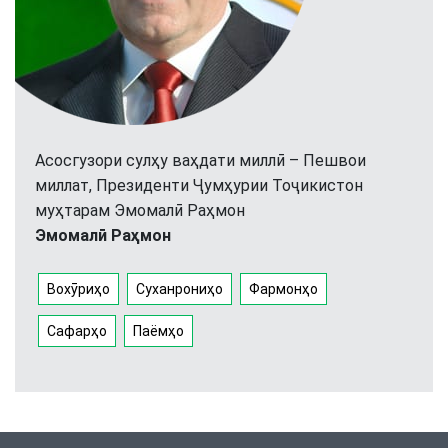
Асосгузори сулҳу ваҳдати миллӣ – Пешвои
миллат, Президенти Ҷумҳурии Тоҷикистон
муҳтарам Эмомалӣ Раҳмон
Эмомалӣ Раҳмон
Вохӯриҳо
Суханрониҳо
Фармонҳо
Сафарҳо
Паёмҳо