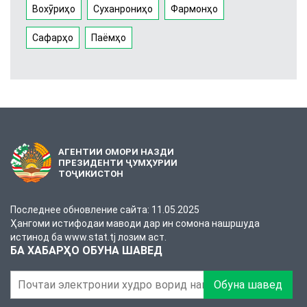
Вохӯриҳо
Суханрониҳо
Фармонҳо
Сафарҳо
Паёмҳо
АГЕНТИИ ОМОРИ НАЗДИ
ПРЕЗИДЕНТИ ҶУМҲУРИИ
ТОҶИКИСТОН
Последнее обновление сайта: 11.05.2025
Ҳангоми истифодаи маводи дар ин сомона нашршуда
истинод ба www.stat.tj лозим аст.
БА ХАБАРҲО ОБУНА ШАВЕД
Обуна шавед