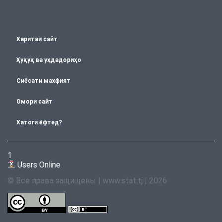
Харитаи сайт
Ҳуқуқ ва уҳдадориҳо
Сиёсати махфият
Омори сайт
Хатоги ёфтед?
1
Users Online
© Все права защищены | www.stat.tj | 2026