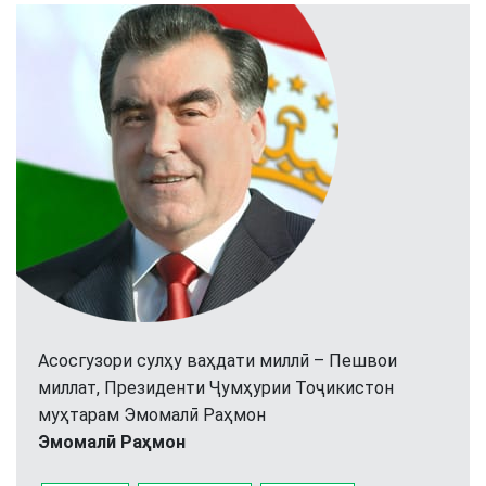
Асосгузори сулҳу ваҳдати миллӣ – Пешвои
миллат, Президенти Ҷумҳурии Тоҷикистон
муҳтарам Эмомалӣ Раҳмон
Эмомалӣ Раҳмон