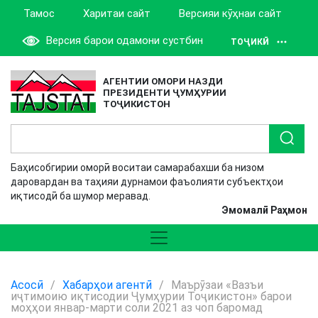
Тамос
Харитаи сайт
Версияи кӯҳнаи сайт
Версия барои одамони сустбин
ТОҶИКӢ
АГЕНТИИ ОМОРИ НАЗДИ
ПРЕЗИДЕНТИ ҶУМҲУРИИ
ТОҶИКИСТОН
Баҳисобгирии оморӣ воситаи самарабахши ба низом
даровардан ва таҳияи дурнамои фаъолияти субъектҳои
иқтисодӣ ба шумор меравад.
Эмомалӣ Раҳмон
Асосӣ
/
Хабарҳои агентӣ
/
Маърӯзаи «Вазъи
иҷтимоию иқтисодии Ҷумҳурии Тоҷикистон» барои
моҳҳои январ-марти соли 2021 аз чоп баромад