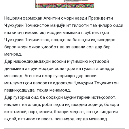
Нашрияи ҳармоҳаи Агентии омори назди Президенти
Ҷумҳурии Тоҷикистон маҷмӯи иттилооти таъҷилиро оиди
вазъи иҷтимоию иқтисодии мамлакат, субъектҳои
Ҷумҳурии Тоҷикистон, соҳаҳо ва бахшҳои иқтисодиро
барои моҳи охири ҳисобот ва аз аввали сол дар бар
мегирад.
Дар нишондиҳандаҳои асосии иҷтимоию иқтисодӣ
динамика аз рӯи моҳҳои соли ҷорӣ ва гузашта оварда
мешавад. Агентии омор гузоришро дар асоси
маълумотҳои вазорату идораҳои Ҷумҳурии Тоҷикистон
пешниҳодшуда, таҳия менамояд.
Дар гузориш оид ба соҳаҳои муҳимтарини истеҳсолот,
нақлиёт ва алоқа, робитаҳои иқтисодии хориҷӣ, бозори
истеъмолӣ, нарх, молия, бозори меҳнат, сатҳи зиндагии
аҳолӣ, иттилооти васеъ пешниҳод карда мешавад.