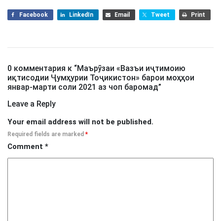
Facebook
LinkedIn
Email
Tweet
Print
0 комментария к “
Маърӯзаи «Вазъи иҷтимоию
иқтисодии Ҷумҳурии Тоҷикистон» барои моҳҳои
январ-марти соли 2021 аз чоп баромад
”
Leave a Reply
Your email address will not be published.
Required fields are marked
*
Comment
*