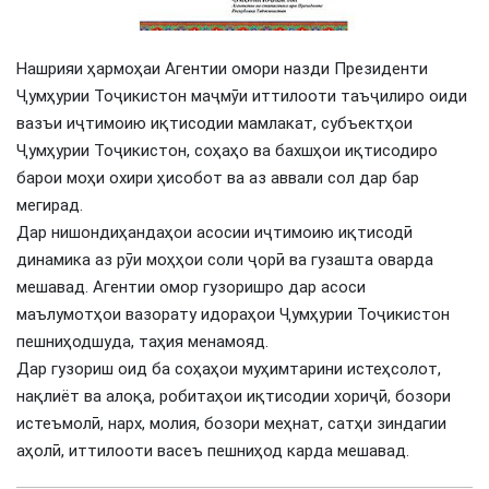
Нашрияи ҳармоҳаи Агентии омори назди Президенти
Ҷумҳурии Тоҷикистон маҷмӯи иттилооти таъҷилиро оиди
вазъи иҷтимоию иқтисодии мамлакат, субъектҳои
Ҷумҳурии Тоҷикистон, соҳаҳо ва бахшҳои иқтисодиро
барои моҳи охири ҳисобот ва аз аввали сол дар бар
мегирад.
Дар нишондиҳандаҳои асосии иҷтимоию иқтисодӣ
динамика аз рӯи моҳҳои соли ҷорӣ ва гузашта оварда
мешавад. Агентии омор гузоришро дар асоси
маълумотҳои вазорату идораҳои Ҷумҳурии Тоҷикистон
пешниҳодшуда, таҳия менамояд.
Дар гузориш оид ба соҳаҳои муҳимтарини истеҳсолот,
нақлиёт ва алоқа, робитаҳои иқтисодии хориҷӣ, бозори
истеъмолӣ, нарх, молия, бозори меҳнат, сатҳи зиндагии
аҳолӣ, иттилооти васеъ пешниҳод карда мешавад.