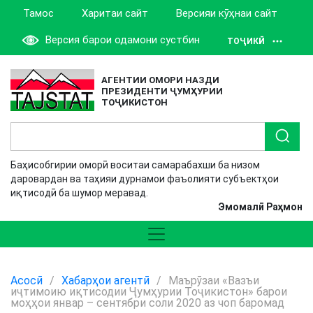
Тамос
Харитаи сайт
Версияи кӯҳнаи сайт
Версия барои одамони сустбин
ТОҶИКӢ
АГЕНТИИ ОМОРИ НАЗДИ
ПРЕЗИДЕНТИ ҶУМҲУРИИ
ТОҶИКИСТОН
Баҳисобгирии оморӣ воситаи самарабахши ба низом
даровардан ва таҳияи дурнамои фаъолияти субъектҳои
иқтисодӣ ба шумор меравад.
Эмомалӣ Раҳмон
Асосӣ
/
Хабарҳои агентӣ
/
Маърӯзаи «Вазъи
иҷтимоию иқтисодии Ҷумҳурии Тоҷикистон» барои
моҳҳои январ – сентябри соли 2020 аз чоп баромад