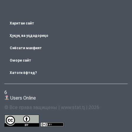
Харитаи сайт
Ҳуқуқ ва уҳдадориҳо
Сиёсати махфият
Омори сайт
Хатоги ёфтед?
6
Users Online
© Все права защищены | www.stat.tj | 2026