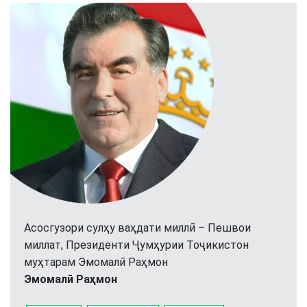
Асосгузори сулҳу ваҳдати миллӣ – Пешвои
миллат, Президенти Ҷумҳурии Тоҷикистон
муҳтарам Эмомалӣ Раҳмон
Эмомалӣ Раҳмон