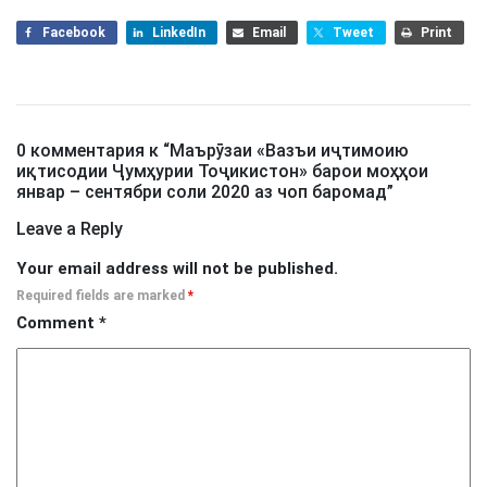
Facebook
LinkedIn
Email
Tweet
Print
0 комментария к “
Маърӯзаи «Вазъи иҷтимоию
иқтисодии Ҷумҳурии Тоҷикистон» барои моҳҳои
январ – сентябри соли 2020 аз чоп баромад
”
Leave a Reply
Your email address will not be published.
Required fields are marked
*
Comment
*