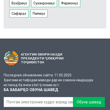
Вохӯриҳо
Суханрониҳо
Фармонҳо
Сафарҳо
Паёмҳо
АГЕНТИИ ОМОРИ НАЗДИ
ПРЕЗИДЕНТИ ҶУМҲУРИИ
ТОҶИКИСТОН
Последнее обновление сайта: 11.05.2025
Ҳангоми истифодаи маводи дар ин сомона нашршуда
истинод ба www.stat.tj лозим аст.
БА ХАБАРҲО ОБУНА ШАВЕД
Обуна шавед