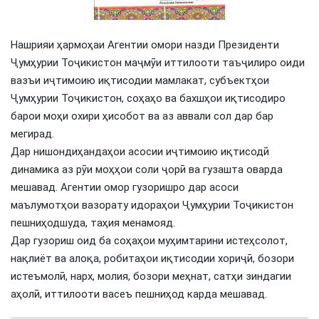
Нашрияи ҳармоҳаи Агентии омори назди Президенти
Ҷумҳурии Тоҷикистон маҷмӯи иттилооти таъҷилиро оиди
вазъи иҷтимоию иқтисодии мамлакат, субъектҳои
Ҷумҳурии Тоҷикистон, соҳаҳо ва бахшҳои иқтисодиро
барои моҳи охири ҳисобот ва аз аввали сол дар бар
мегирад.
Дар нишондиҳандаҳои асосии иҷтимоию иқтисодӣ
динамика аз рӯи моҳҳои соли ҷорӣ ва гузашта оварда
мешавад. Агентии омор гузоришро дар асоси
маълумотҳои вазорату идораҳои Ҷумҳурии Тоҷикистон
пешниҳодшуда, таҳия менамояд.
Дар гузориш оид ба соҳаҳои муҳимтарини истеҳсолот,
нақлиёт ва алоқа, робитаҳои иқтисодии хориҷӣ, бозори
истеъмолӣ, нарх, молия, бозори меҳнат, сатҳи зиндагии
аҳолӣ, иттилооти васеъ пешниҳод карда мешавад.