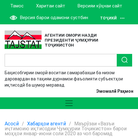
Тамос
Харитаи сайт
Версияи кӯҳнаи сайт
Версия барои одамони сустбин
ТОҶИКӢ
АГЕНТИИ ОМОРИ НАЗДИ
ПРЕЗИДЕНТИ ҶУМҲУРИИ
ТОҶИКИСТОН
Баҳисобгирии оморӣ воситаи самарабахши ба низом
даровардан ва таҳияи дурнамои фаъолияти субъектҳои
иқтисодӣ ба шумор меравад.
Эмомалӣ Раҳмон
Асосӣ
/
Хабарҳои агентӣ
/
Маърӯзаи «Вазъи
иҷтимоию иқтисодии Ҷумҳурии Тоҷикистон» барои
моҳҳои январ-июни соли 2020 аз чоп баромад