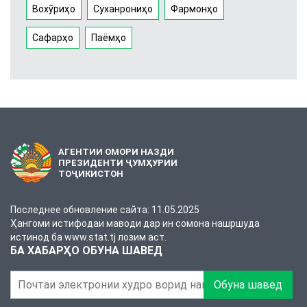
Вохӯриҳо
Суханрониҳо
Фармонҳо
Сафарҳо
Паёмҳо
АГЕНТИИ ОМОРИ НАЗДИ
ПРЕЗИДЕНТИ ҶУМҲУРИИ
ТОҶИКИСТОН
Последнее обновление сайта: 11.05.2025
Ҳангоми истифодаи маводи дар ин сомона нашршуда
истинод ба www.stat.tj лозим аст.
БА ХАБАРҲО ОБУНА ШАВЕД
Обуна шавед