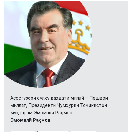
Асосгузори сулҳу ваҳдати миллӣ – Пешвои
миллат, Президенти Ҷумҳурии Тоҷикистон
муҳтарам Эмомалӣ Раҳмон
Эмомалӣ Раҳмон