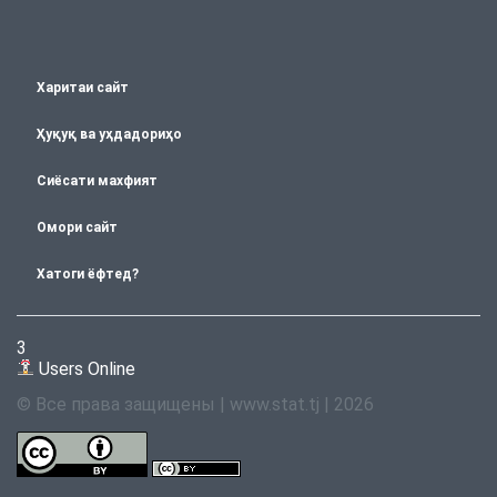
Харитаи сайт
Ҳуқуқ ва уҳдадориҳо
Сиёсати махфият
Омори сайт
Хатоги ёфтед?
3
Users Online
© Все права защищены | www.stat.tj | 2026