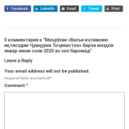
Facebook
LinkedIn
Email
Tweet
Print
0 комментария к “
Маърӯзаи «Вазъи иҷтимоию
иқтисодии Ҷумҳурии Тоҷикистон» барои моҳҳои
январ-июни соли 2020 аз чоп баромад
”
Leave a Reply
Your email address will not be published.
Required fields are marked
*
Comment
*