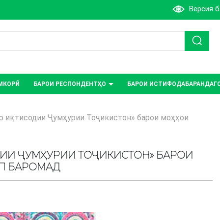
Версия 
МКОРӢ
БАРОИ РЕСПОНДЕНТҲО
БАРОИ ИСТИФОДАБАРАНДАГ
ю иқтисодии Ҷумҳурии Тоҷикистон» барои моҳҳои
ДИИ ҶУМҲУРИИ ТОҶИКИСТОН» БАРОИ
ОП БАРОМАД