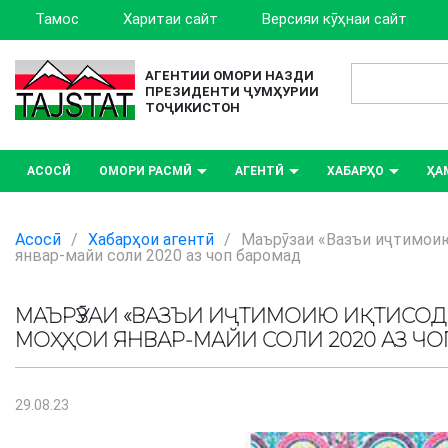
Тамос
Харитаи сайт
Версияи кӯҳнаи сайт
АГЕНТИИ ОМОРИ НАЗДИ
ПРЕЗИДЕНТИ ҶУМҲУРИИ
ТОҶИКИСТОН
АСОСӢ
ОМОРИ РАСМӢ
АГЕНТӢ
ХАБАРҲО
ҲА
Асосӣ
/
Хабарҳои агентӣ
/
Маърӯзаи «Вазъи иҷтимои
январ-майи соли 2020 аз чоп баромад
МАЪРӮЗАИ «ВАЗЪИ ИҶТИМОИЮ ИҚТИСО
МОҲҲОИ ЯНВАР-МАЙИ СОЛИ 2020 АЗ Ч
29.08.23