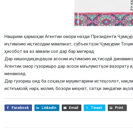
Нашрияи ҳармоҳаи Агентии омори назди Президенти Ҷумҳур
иҷтимоию иқтисодии мамлакат, субъектҳои Ҷумҳурии Тоҷик
ҳисобот ва аз аввали сол дар бар мегирад.
Дар нишондиҳандаҳои асосии иҷтимоию иқтисодӣ динамика 
Агентии омор гузоришро дар асоси маълумотҳои вазорату 
менамояд.
Дар гузориш оид ба соҳаҳои муҳимтарини истеҳсолот, нақли
истеъмолӣ, нарх, молия, бозори меҳнат, сатҳи зиндагии аҳо
Facebook
LinkedIn
Email
Tweet
Print