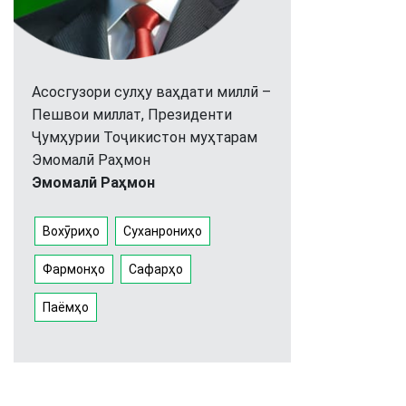
Асосгузори сулҳу ваҳдати миллӣ –
Пешвои миллат, Президенти
Ҷумҳурии Тоҷикистон муҳтарам
Эмомалӣ Раҳмон
Эмомалӣ Раҳмон
Вохӯриҳо
Суханрониҳо
Фармонҳо
Сафарҳо
Паёмҳо