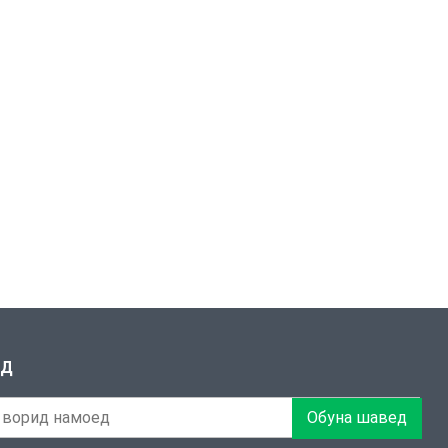
ЕД
Обуна шавед