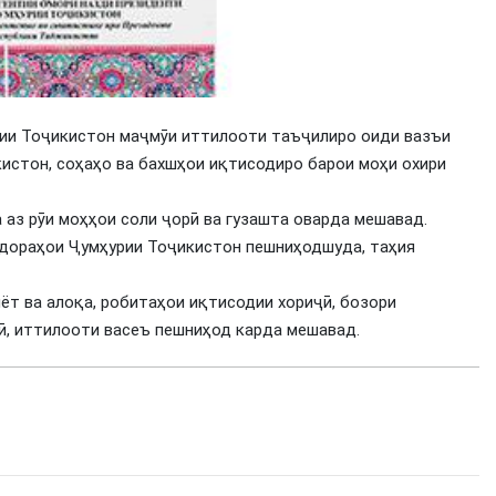
ии Тоҷикистон маҷмӯи иттилооти таъҷилиро оиди вазъи
истон, соҳаҳо ва бахшҳои иқтисодиро барои моҳи охири
аз рӯи моҳҳои соли ҷорӣ ва гузашта оварда мешавад.
идораҳои Ҷумҳурии Тоҷикистон пешниҳодшуда, таҳия
ёт ва алоқа, робитаҳои иқтисодии хориҷӣ, бозори
лӣ, иттилооти васеъ пешниҳод карда мешавад.