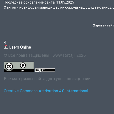
Последнее обновление сайта: 11.05.2025
Ҳангоми истифодаи маводи дар ин сомона нашршуда истинод ба
Харитаи сай
4
Users Online
© Все права защищены | www.stat.tj | 2026
Все материалы сайта доступны по лицензии:
Creative Commons Attribution 4.0 International