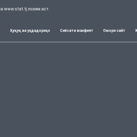
 www.stat.tj лозим аст.
т
Ҳуқуқ ва уҳдадориҳо
Сиёсати махфият
Омори сайт