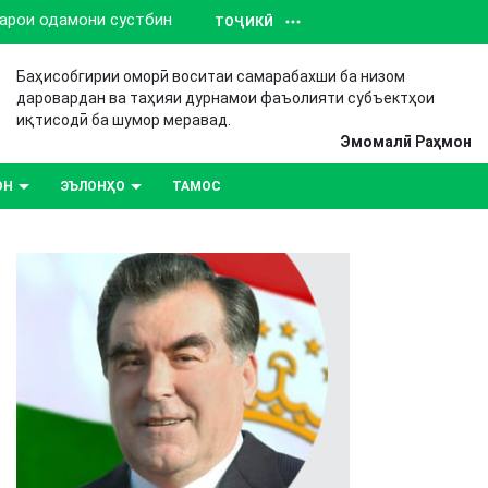
барои одамони сустбин
ТОҶИКӢ
Баҳисобгирии оморӣ воситаи самарабахши ба низом
даровардан ва таҳияи дурнамои фаъолияти субъектҳои
иқтисодӣ ба шумор меравад.
Эмомалӣ Раҳмон
ОН
ЭЪЛОНҲО
ТАМОС