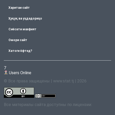
Харитаи сайт
Ҳуқуқ ва уҳдадориҳо
Сиёсати махфият
Омори сайт
Хатоги ёфтед?
7
Users Online
© Все права защищены | www.stat.tj | 2026
Все материалы сайта доступны по лицензии: