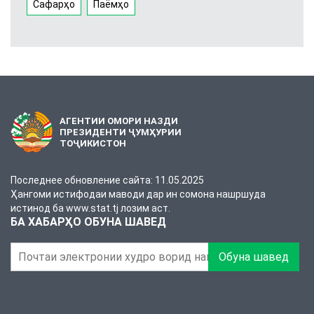
Сафарҳо
Паёмҳо
АГЕНТИИ ОМОРИ НАЗДИ
ПРЕЗИДЕНТИ ҶУМҲУРИИ
ТОҶИКИСТОН
Последнее обновление сайта: 11.05.2025
Ҳангоми истифодаи маводи дар ин сомона нашршуда
истинод ба www.stat.tj лозим аст.
БА ХАБАРҲО ОБУНА ШАВЕД
Обуна шавед