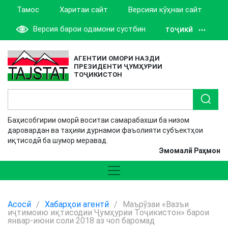
Тамос
Харитаи сайт
Версияи кӯҳнаи сайт
Версия барои одамони сустбин
ТОҶИКӢ
АГЕНТИИ ОМОРИ НАЗДИ
ПРЕЗИДЕНТИ ҶУМҲУРИИ
ТОҶИКИСТОН
Баҳисобгирии оморӣ воситаи самарабахши ба низом
даровардан ва таҳияи дурнамои фаъолияти субъектҳои
иқтисодӣ ба шумор меравад.
Эмомалӣ Раҳмон
Асосӣ
/
Хабарҳои агентӣ
/
Маърӯзаи «Вазъи
иҷтимоию иқтисодии Ҷумҳурии Тоҷикистон» барои
январ-июни соли 2018 аз чоп баромад