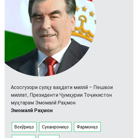
Асосгузори сулҳу ваҳдати миллӣ – Пешвои
миллат, Президенти Ҷумҳурии Тоҷикистон
муҳтарам Эмомалӣ Раҳмон
Эмомалӣ Раҳмон
Вохӯриҳо
Суханрониҳо
Фармонҳо