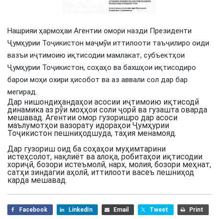
Нашрияи ҳармоҳаи Агентии омори назди Президенти
Ҷумҳурии Тоҷикистон маҷмӯи иттилооти таъҷилиро оиди
вазъи иҷтимоию иқтисодии мамлакат, субъектҳои
Ҷумҳурии Тоҷикистон, соҳаҳо ва бахшҳои иқтисодиро
барои моҳи охири ҳисобот ва аз аввали сол дар бар
мегирад.
Дар нишондиҳандаҳои асосии иҷтимоию иқтисодӣ
динамика аз рӯи моҳҳои соли ҷорӣ ва гузашта оварда
мешавад. Агентии омор гузоришро дар асоси
маълумотҳои вазорату идораҳои Ҷумҳурии
Тоҷикистон пешниҳодшуда, таҳия менамояд.
Дар гузориш оид ба соҳаҳои муҳимтарини
истеҳсолот, нақлиёт ва алоқа, робитаҳои иқтисодии
хориҷӣ, бозори истеъмолӣ, нарх, молия, бозори меҳнат,
сатҳи зиндагии аҳолӣ, иттилооти васеъ пешниҳод
карда мешавад.
Facebook
LinkedIn
Email
Tweet
Print