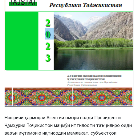
Нашрияи ҳармоҳаи Агентии омори назди Президенти
Ҷумҳурии Тоҷикистон маҷмӯи иттилооти таъҷилиро оиди
вазъи иҷтимоию иқтисодии мамлакат, субъектҳои