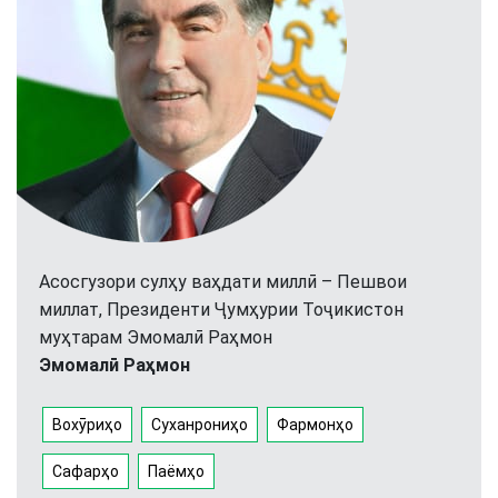
Асосгузори сулҳу ваҳдати миллӣ – Пешвои
миллат, Президенти Ҷумҳурии Тоҷикистон
муҳтарам Эмомалӣ Раҳмон
Эмомалӣ Раҳмон
Вохӯриҳо
Суханрониҳо
Фармонҳо
Сафарҳо
Паёмҳо