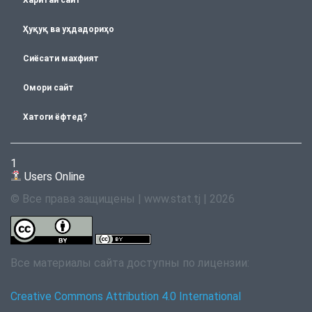
Харитаи сайт
Ҳуқуқ ва уҳдадориҳо
Сиёсати махфият
Омори сайт
Хатоги ёфтед?
1
Users Online
© Все права защищены | www.stat.tj | 2026
Все материалы сайта доступны по лицензии:
Creative Commons Attribution 4.0 International