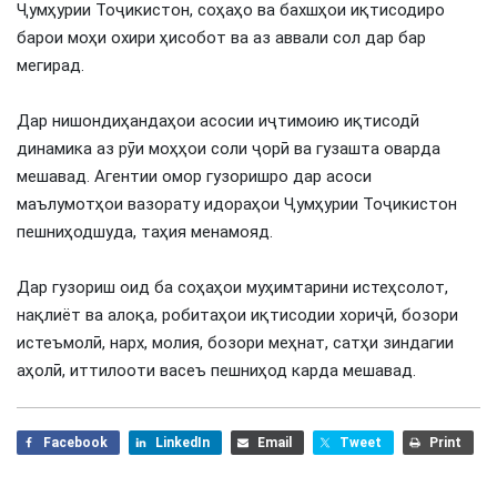
Ҷумҳурии Тоҷикистон, соҳаҳо ва бахшҳои иқтисодиро
барои моҳи охири ҳисобот ва аз аввали сол дар бар
мегирад.
Дар нишондиҳандаҳои асосии иҷтимоию иқтисодӣ
динамика аз рӯи моҳҳои соли ҷорӣ ва гузашта оварда
мешавад. Агентии омор гузоришро дар асоси
маълумотҳои вазорату идораҳои Ҷумҳурии Тоҷикистон
пешниҳодшуда, таҳия менамояд.
Дар гузориш оид ба соҳаҳои муҳимтарини истеҳсолот,
нақлиёт ва алоқа, робитаҳои иқтисодии хориҷӣ, бозори
истеъмолӣ, нарх, молия, бозори меҳнат, сатҳи зиндагии
аҳолӣ, иттилооти васеъ пешниҳод карда мешавад.
Facebook
LinkedIn
Email
Tweet
Print