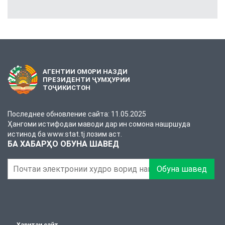
АГЕНТИИ ОМОРИ НАЗДИ
ПРЕЗИДЕНТИ ҶУМҲУРИИ
ТОҶИКИСТОН
Последнее обновление сайта: 11.05.2025
Ҳангоми истифодаи маводи дар ин сомона нашршуда
истинод ба www.stat.tj лозим аст.
БА ХАБАРҲО ОБУНА ШАВЕД
Обуна шавед