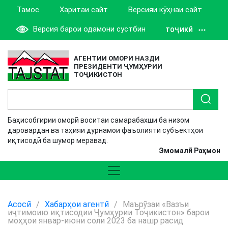
Тамос
Харитаи сайт
Версияи кӯҳнаи сайт
Версия барои одамони сустбин
ТОҶИКӢ
АГЕНТИИ ОМОРИ НАЗДИ
ПРЕЗИДЕНТИ ҶУМҲУРИИ
ТОҶИКИСТОН
Баҳисобгирии оморӣ воситаи самарабахши ба низом
даровардан ва таҳияи дурнамои фаъолияти субъектҳои
иқтисодӣ ба шумор меравад.
Эмомалӣ Раҳмон
Асосӣ
/
Хабарҳои агентӣ
/
Маърӯзаи «Вазъи
иҷтимоию иқтисодии Ҷумҳурии Тоҷикистон» барои
моҳҳои январ-июни соли 2023 ба нашр расид