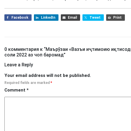
Facebook
LinkedIn
Email
Tweet
Print
0 комментария к “
Маърӯзаи «Вазъи иҷтимоию иқтисоди
соли 2022 аз чоп баромад
”
Leave a Reply
Your email address will not be published.
Required fields are marked
*
Comment
*