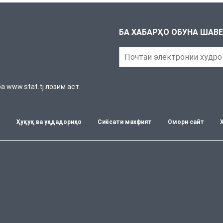
БА ХАБАРҲО ОБУНА ШАВ
 www.stat.tj лозим аст.
т
Ҳуқуқ ва уҳдадориҳо
Сиёсати махфият
Омори сайт