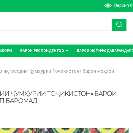
Версия 
МКОРӢ
БАРОИ РЕСПОНДЕНТҲО
БАРОИ ИСТИФОДАБАРАНДАГ
ю иқтисодии Ҷумҳурии Тоҷикистон» барои моҳҳои
ДИИ ҶУМҲУРИИ ТОҶИКИСТОН» БАРОИ
ОП БАРОМАД