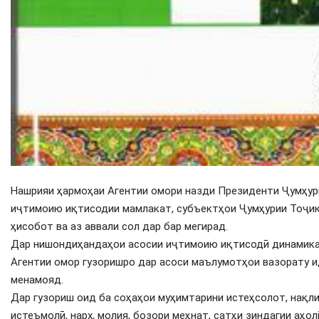
Нашрияи ҳармоҳаи Агентии омори назди Президенти Ҷумҳур
иҷтимоию иқтисодии мамлакат, субъектҳои Ҷумҳурии Тоҷик
ҳисобот ва аз аввали сол дар бар мегирад.
Дар нишондиҳандаҳои асосии иҷтимоию иқтисодӣ динамика 
Агентии омор гузоришро дар асоси маълумотҳои вазорату 
менамояд.
Дар гузориш оид ба соҳаҳои муҳимтарини истеҳсолот, нақли
истеъмолӣ, нарх, молия, бозори меҳнат, сатҳи зиндагии аҳо