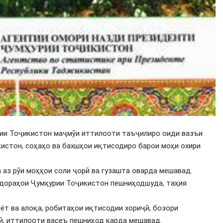
ии Тоҷикистон маҷмӯи иттилооти таъҷилиро оиди вазъи
истон, соҳаҳо ва бахшҳои иқтисодиро барои моҳи охири
аз рӯи моҳҳои соли ҷорӣ ва гузашта оварда мешавад.
идораҳои Ҷумҳурии Тоҷикистон пешниҳодшуда, таҳия
ёт ва алоқа, робитаҳои иқтисодии хориҷӣ, бозори
лӣ, иттилооти васеъ пешниҳод карда мешавад.