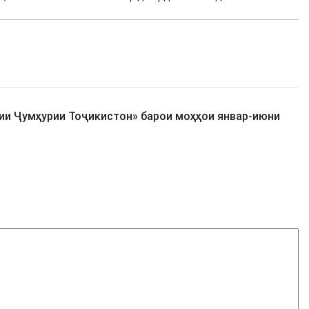
и Ҷумҳурии Тоҷикистон» барои моҳҳои январ-июни