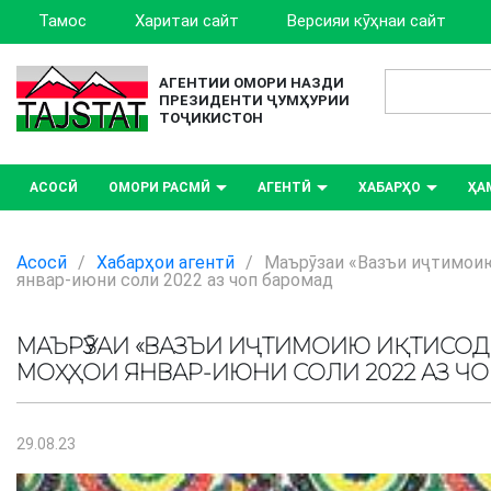
Тамос
Харитаи сайт
Версияи кӯҳнаи сайт
АГЕНТИИ ОМОРИ НАЗДИ
ПРЕЗИДЕНТИ ҶУМҲУРИИ
ТОҶИКИСТОН
АСОСӢ
ОМОРИ РАСМӢ
АГЕНТӢ
ХАБАРҲО
ҲА
Асосӣ
/
Хабарҳои агентӣ
/
Маърӯзаи «Вазъи иҷтимои
январ-июни соли 2022 аз чоп баромад
МАЪРӮЗАИ «ВАЗЪИ ИҶТИМОИЮ ИҚТИСО
МОҲҲОИ ЯНВАР-ИЮНИ СОЛИ 2022 АЗ Ч
29.08.23