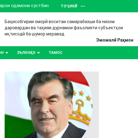
барои одамони сустбин
ТОҶИКӢ
Баҳисобгирии оморӣ воситаи самарабахши ба низом
даровардан ва таҳияи дурнамои фаъолияти субъектҳои
иқтисодӣ ба шумор меравад.
Эмомалӣ Раҳмон
ОН
ЭЪЛОНҲО
ТАМОС