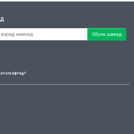
ЕД
Обуна шавед
Хатоги ёфтед?