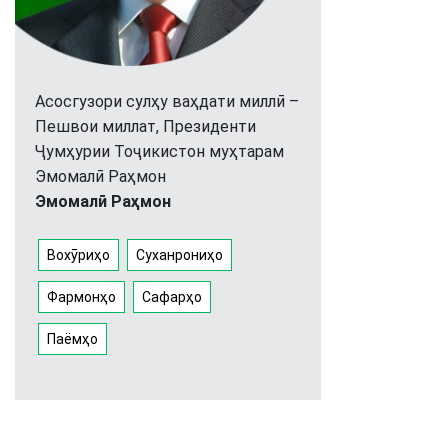
Асосгузори сулҳу ваҳдати миллӣ –
Пешвои миллат, Президенти
Ҷумҳурии Тоҷикистон муҳтарам
Эмомалӣ Раҳмон
Эмомалӣ Раҳмон
Вохӯриҳо
Суханрониҳо
Фармонҳо
Сафарҳо
Паёмҳо