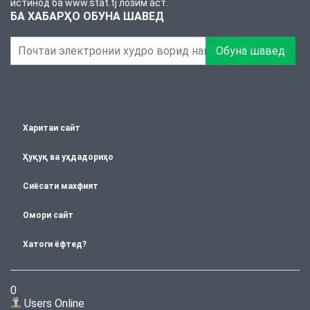
истинод ба www.stat.tj лозим аст.
БА ХАБАРҲО ОБУНА ШАВЕД
Обуна шавед
Харитаи сайт
Ҳуқуқ ва уҳдадориҳо
Сиёсати махфият
Омори сайт
Хатоги ёфтед?
0
Users Online