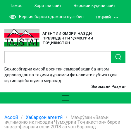
Тамос
Харитаи сайт
Версияи кӯҳнаи сайт
Версия барои одамони сустбин
ТОҶИКӢ
АГЕНТИИ ОМОРИ НАЗДИ
ПРЕЗИДЕНТИ ҶУМҲУРИИ
ТОҶИКИСТОН
Баҳисобгирии оморӣ воситаи самарабахши ба низом
даровардан ва таҳияи дурнамои фаъолияти субъектҳои
иқтисодӣ ба шумор меравад.
Эмомалӣ Раҳмон
Асосӣ
/
Хабарҳои агентӣ
/
Маърӯзаи «Вазъи
иҷтимоию иқтисодии Ҷумҳурии Тоҷикистон» барои
январ-феврали соли 2018 аз чоп баромад