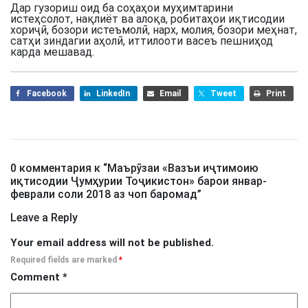
Дар гузориш оид ба соҳаҳои муҳимтарини
истеҳсолот, нақлиёт ва алоқа, робитаҳои иқтисодии
хориҷӣ, бозори истеъмолӣ, нарх, молия, бозори меҳнат,
сатҳи зиндагии аҳолӣ, иттилооти васеъ пешниҳод
карда мешавад.
Facebook
LinkedIn
Email
Tweet
Print
0 комментария к “
Маърӯзаи «Вазъи иҷтимоию
иқтисодии Ҷумҳурии Тоҷикистон» барои январ-
феврали соли 2018 аз чоп баромад
”
Leave a Reply
Your email address will not be published.
Required fields are marked
*
Comment
*