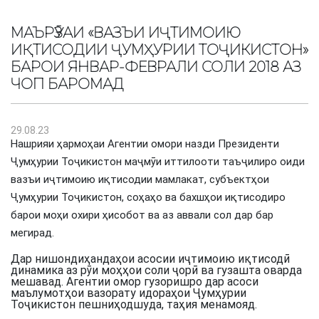
МАЪРӮЗАИ «ВАЗЪИ ИҶТИМОИЮ
ИҚТИСОДИИ ҶУМҲУРИИ ТОҶИКИСТОН»
БАРОИ ЯНВАР-ФЕВРАЛИ СОЛИ 2018 АЗ
ЧОП БАРОМАД
29.08.23
Нашрияи ҳармоҳаи Агентии омори назди Президенти
Ҷумҳурии Тоҷикистон маҷмӯи иттилооти таъҷилиро оиди
вазъи иҷтимоию иқтисодии мамлакат, субъектҳои
Ҷумҳурии Тоҷикистон, соҳаҳо ва бахшҳои иқтисодиро
барои моҳи охири ҳисобот ва аз аввали сол дар бар
мегирад.
Дар нишондиҳандаҳои асосии иҷтимоию иқтисодӣ
динамика аз рӯи моҳҳои соли ҷорӣ ва гузашта оварда
мешавад. Агентии омор гузоришро дар асоси
маълумотҳои вазорату идораҳои Ҷумҳурии
Тоҷикистон пешниҳодшуда, таҳия менамояд.