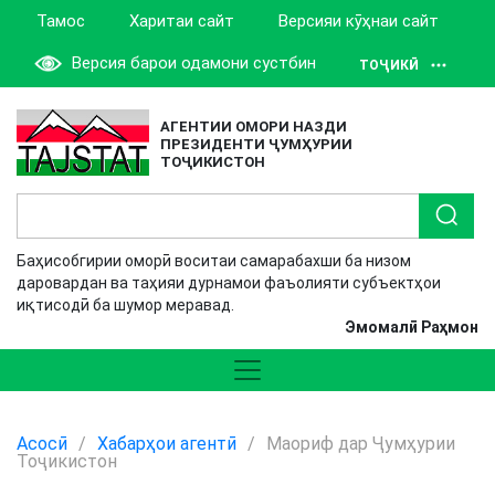
Тамос
Харитаи сайт
Версияи кӯҳнаи сайт
Версия барои одамони сустбин
ТОҶИКӢ
АГЕНТИИ ОМОРИ НАЗДИ
ПРЕЗИДЕНТИ ҶУМҲУРИИ
ТОҶИКИСТОН
Баҳисобгирии оморӣ воситаи самарабахши ба низом
даровардан ва таҳияи дурнамои фаъолияти субъектҳои
иқтисодӣ ба шумор меравад.
Эмомалӣ Раҳмон
Асосӣ
/
Хабарҳои агентӣ
/
Маориф дар Ҷумҳурии
Тоҷикистон