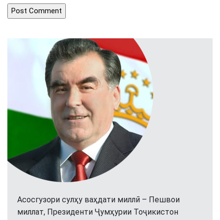
Асосгузори сулҳу ваҳдати миллӣ – Пешвои
миллат, Президенти Ҷумҳурии Тоҷикистон