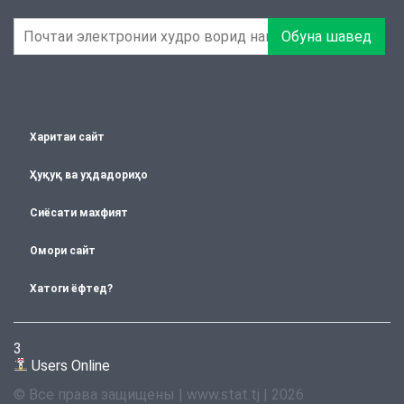
Обуна шавед
Харитаи сайт
Ҳуқуқ ва уҳдадориҳо
Сиёсати махфият
Омори сайт
Хатоги ёфтед?
3
Users Online
© Все права защищены | www.stat.tj | 2026