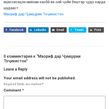
муассисаҳои миёнаи касбӣ ва олӣ ҷойи бештар ҷудо карда
шудааст.
Маориф дар Ҷумҳурии Тоҷикистон
Facebook
LinkedIn
Email
Tweet
Print
0 комментария к “
Маориф дар Ҷумҳурии
Тоҷикистон
”
Leave a Reply
Your email address will not be published.
Required fields are marked
*
Comment
*