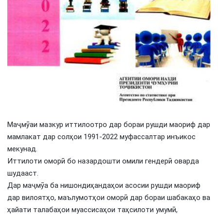
Маҷмӯаи мазкур иттилоотро дар бораи рушди маориф дар
мамлакат дар солҳои 1991-2022 муфассалтар инъикос
мекунад.
Иттилоти оморӣ бо назардошти омили гендерӣ оварда
шудааст.
Дар маҷмӯа ба нишондиҳандаҳои асосии рушди маориф
дар вилоятҳо, маълумотҳои оморӣ дар бораи шабакаҳо ва
ҳайати талабаҳои муассисаҳои таҳсилоти умумӣ,