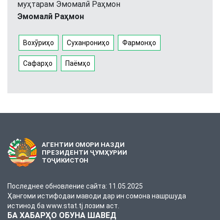
муҳтарам Эмомалӣ Раҳмон
Эмомалӣ Раҳмон
Вохӯриҳо
Суханрониҳо
Фармонҳо
Сафарҳо
Паёмҳо
АГЕНТИИ ОМОРИ НАЗДИ
ПРЕЗИДЕНТИ ҶУМҲУРИИ
ТОҶИКИСТОН
Последнее обновление сайта: 11.05.2025
Ҳангоми истифодаи маводи дар ин сомона нашршуда
истинод ба www.stat.tj лозим аст.
БА ХАБАРҲО ОБУНА ШАВЕД