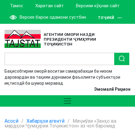
Тамос
Харитаи сайт
Версияи кӯҳнаи сайт
Версия барои одамони сустбин
ТОҶИКӢ
АГЕНТИИ ОМОРИ НАЗДИ
ПРЕЗИДЕНТИ ҶУМҲУРИИ
ТОҶИКИСТОН
Баҳисобгирии оморӣ воситаи самарабахши ба низом
даровардан ва таҳияи дурнамои фаъолияти субъектҳои
иқтисодӣ ба шумор меравад.
Эмомалӣ Раҳмон
Асосӣ
/
Хабарҳои агентӣ
/
Маҷмӯаи «Занҳо ва
мардҳои Ҷумҳурии Тоҷикистон» аз чоп баромад