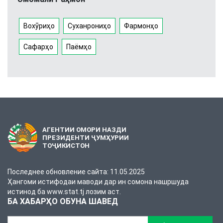
Вохӯриҳо
Суханрониҳо
Фармонҳо
Сафарҳо
Паёмҳо
АГЕНТИИ ОМОРИ НАЗДИ
ПРЕЗИДЕНТИ ҶУМҲУРИИ
ТОҶИКИСТОН
Последнее обновление сайта: 11.05.2025
Ҳангоми истифодаи маводи дар ин сомона нашршуда
истинод ба www.stat.tj лозим аст.
БА ХАБАРҲО ОБУНА ШАВЕД