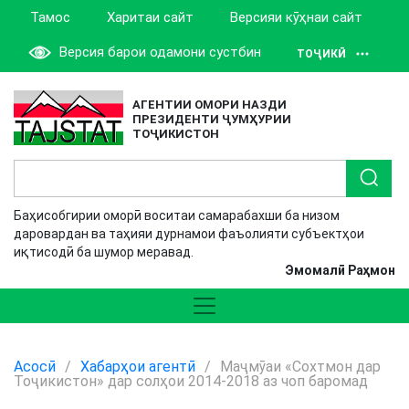
Тамос
Харитаи сайт
Версияи кӯҳнаи сайт
Версия барои одамони сустбин
ТОҶИКӢ
АГЕНТИИ ОМОРИ НАЗДИ
ПРЕЗИДЕНТИ ҶУМҲУРИИ
ТОҶИКИСТОН
Баҳисобгирии оморӣ воситаи самарабахши ба низом
даровардан ва таҳияи дурнамои фаъолияти субъектҳои
иқтисодӣ ба шумор меравад.
Эмомалӣ Раҳмон
Асосӣ
/
Хабарҳои агентӣ
/
Маҷмӯаи «Сохтмон дар
Тоҷикистон» дар солҳои 2014-2018 аз чоп баромад