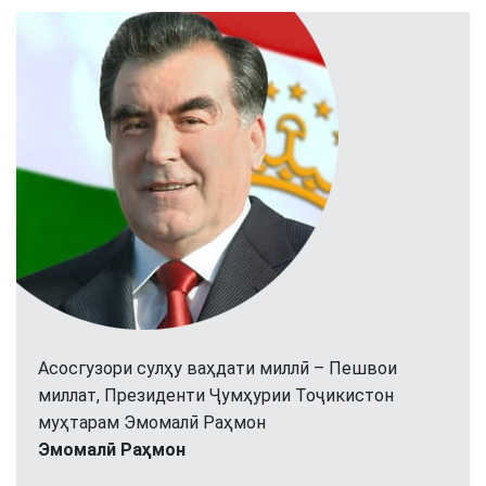
Асосгузори сулҳу ваҳдати миллӣ – Пешвои
миллат, Президенти Ҷумҳурии Тоҷикистон
муҳтарам Эмомалӣ Раҳмон
Эмомалӣ Раҳмон