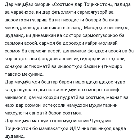
Дар маҷмӯаи омории «Сохтмон дар Тоҷикистон», падида
ва ҷараёнҳое, ки дар фаъолияти сармоягузорӣ ва
шароитҳои гузариш ба иқтисодиёти бозорӣ ба амал
меоянд, маводҳо инъикос ёфтаанд. Маводҳое пешниҳод
шудаанд, ки динамикаи ва сохтори сармоягузориро ба
сармояи асосӣ, сармоя ба дороиҳои ғайри-молиявӣ,
сармоя ба сармояи асосӣ, динамикаи фондҳои асосӣ ва ба
кор андохтани фондҳои асосӣ, иқтидорҳои истеҳсолӣ,
хонаҳои истиқоматӣ ва иншоотҳои бахши иҷтимоиро
тавсиф мекунанд.
Дар маҷмӯа ҷои бештар барои нишондиҳандаҳое ҷудо
карда шудааст, ки вазъи маҷмӯи сохтмонро тавсиф
менамояд: ҳаҷми корҳои пудратӣ ва сохтмон, меҳнат ва
нарх дар сохмон, истеҳсоли намудҳои муҳимтарини
маҳсулоти саноатӣ барои сохтмон.
Дар маҷмӯа маълумотҳои муқоисавии Ҷумҳурии
Тоҷикистон бо мамлакатҳои ИДМ низ пешниҳод карда
шудаанд.