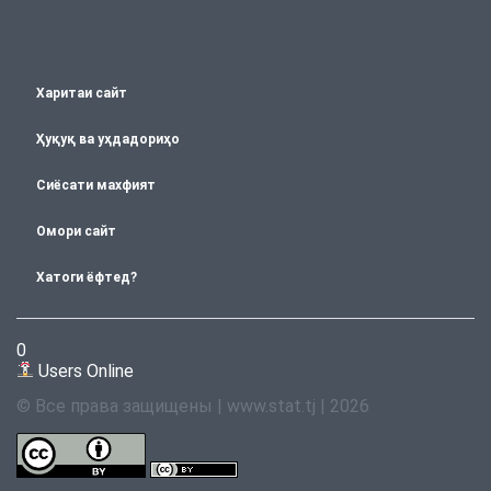
Харитаи сайт
Ҳуқуқ ва уҳдадориҳо
Сиёсати махфият
Омори сайт
Хатоги ёфтед?
0
Users Online
© Все права защищены | www.stat.tj | 2026