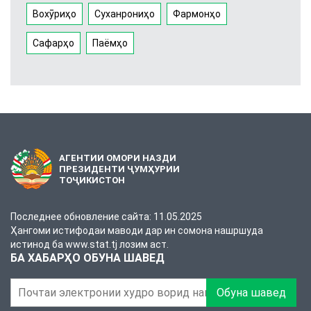
Вохӯриҳо
Суханрониҳо
Фармонҳо
Сафарҳо
Паёмҳо
АГЕНТИИ ОМОРИ НАЗДИ
ПРЕЗИДЕНТИ ҶУМҲУРИИ
ТОҶИКИСТОН
Последнее обновление сайта: 11.05.2025
Ҳангоми истифодаи маводи дар ин сомона нашршуда
истинод ба www.stat.tj лозим аст.
БА ХАБАРҲО ОБУНА ШАВЕД
Обуна шавед