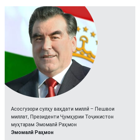
Асосгузори сулҳу ваҳдати миллӣ – Пешвои
миллат, Президенти Ҷумҳурии Тоҷикистон
муҳтарам Эмомалӣ Раҳмон
Эмомалӣ Раҳмон