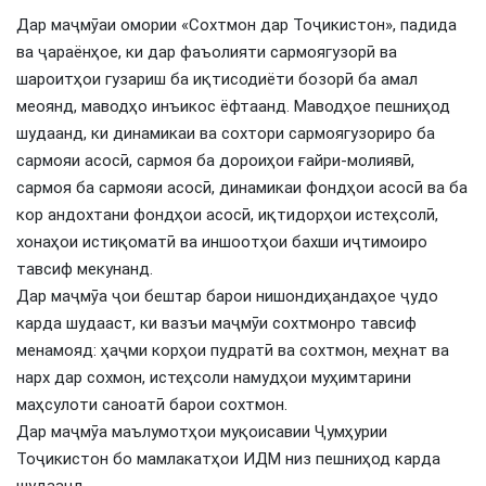
Дар маҷмӯаи омории «Сохтмон дар Тоҷикистон», падида
ва ҷараёнҳое, ки дар фаъолияти сармоягузорӣ ва
шароитҳои гузариш ба иқтисодиёти бозорӣ ба амал
меоянд, маводҳо инъикос ёфтаанд. Маводҳое пешниҳод
шудаанд, ки динамикаи ва сохтори сармоягузориро ба
сармояи асосӣ, сармоя ба дороиҳои ғайри-молиявӣ,
сармоя ба сармояи асосӣ, динамикаи фондҳои асосӣ ва ба
кор андохтани фондҳои асосӣ, иқтидорҳои истеҳсолӣ,
хонаҳои истиқоматӣ ва иншоотҳои бахши иҷтимоиро
тавсиф мекунанд.
Дар маҷмӯа ҷои бештар барои нишондиҳандаҳое ҷудо
карда шудааст, ки вазъи маҷмӯи сохтмонро тавсиф
менамояд: ҳаҷми корҳои пудратӣ ва сохтмон, меҳнат ва
нарх дар сохмон, истеҳсоли намудҳои муҳимтарини
маҳсулоти саноатӣ барои сохтмон.
Дар маҷмӯа маълумотҳои муқоисавии Ҷумҳурии
Тоҷикистон бо мамлакатҳои ИДМ низ пешниҳод карда