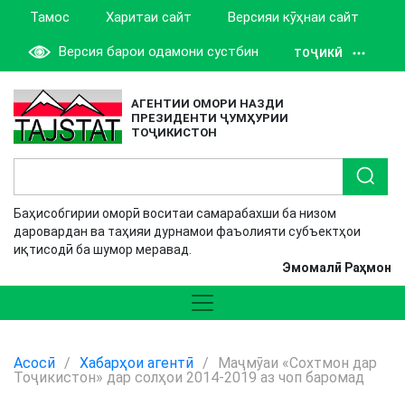
Тамос
Харитаи сайт
Версияи кӯҳнаи сайт
Версия барои одамони сустбин
ТОҶИКӢ
АГЕНТИИ ОМОРИ НАЗДИ
ПРЕЗИДЕНТИ ҶУМҲУРИИ
ТОҶИКИСТОН
Баҳисобгирии оморӣ воситаи самарабахши ба низом
даровардан ва таҳияи дурнамои фаъолияти субъектҳои
иқтисодӣ ба шумор меравад.
Эмомалӣ Раҳмон
Асосӣ
/
Хабарҳои агентӣ
/
Маҷмӯаи «Сохтмон дар
Тоҷикистон» дар солҳои 2014-2019 аз чоп баромад