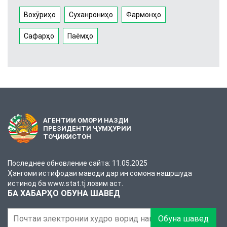
Вохӯриҳо
Суханрониҳо
Фармонҳо
Сафарҳо
Паёмҳо
АГЕНТИИ ОМОРИ НАЗДИ
ПРЕЗИДЕНТИ ҶУМҲУРИИ
ТОҶИКИСТОН
Последнее обновление сайта: 11.05.2025
Ҳангоми истифодаи маводи дар ин сомона нашршуда
истинод ба www.stat.tj лозим аст.
БА ХАБАРҲО ОБУНА ШАВЕД
Обуна шавед