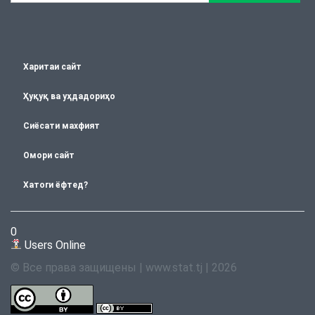
Харитаи сайт
Ҳуқуқ ва уҳдадориҳо
Сиёсати махфият
Омори сайт
Хатоги ёфтед?
0
Users Online
© Все права защищены | www.stat.tj | 2026