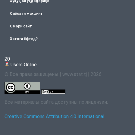
Ҳуқуқ ва уҳдадориҳо
Сиёсати махфият
Омори сайт
Хатоги ёфтед?
20
Users Online
© Все права защищены | www.stat.tj | 2026
Все материалы сайта доступны по лицензии:
Creative Commons Attribution 4.0 International