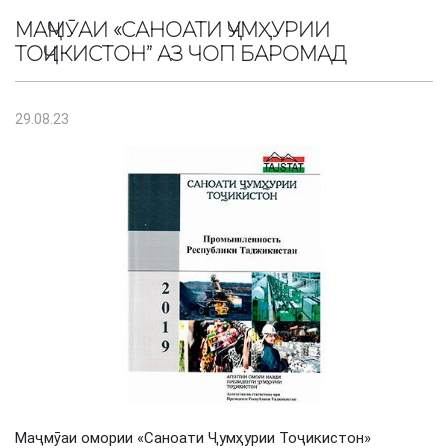
МАҶМӮАИ «САНОАТИ ҶУМҲУРИИ
ТОҶИКИСТОН” АЗ ЧОП БАРОМАД
29.08.23
Маҷмӯаи омории «Саноати Ҷумҳурии Тоҷикистон»