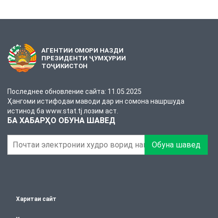
АГЕНТИИ ОМОРИ НАЗДИ
ПРЕЗИДЕНТИ ҶУМҲУРИИ
ТОҶИКИСТОН
Последнее обновление сайта: 11.05.2025
Ҳангоми истифодаи маводи дар ин сомона нашршуда
истинод ба www.stat.tj лозим аст.
БА ХАБАРҲО ОБУНА ШАВЕД
Обуна шавед
Харитаи сайт