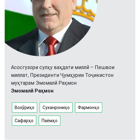
Асосгузори сулҳу ваҳдати миллӣ – Пешвои
миллат, Президенти Ҷумҳурии Тоҷикистон
муҳтарам Эмомалӣ Раҳмон
Эмомалӣ Раҳмон
Вохӯриҳо
Суханрониҳо
Фармонҳо
Сафарҳо
Паёмҳо