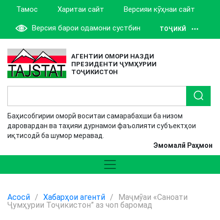
Тамос
Харитаи сайт
Версияи кӯҳнаи сайт
Версия барои одамони сустбин
ТОҶИКӢ
АГЕНТИИ ОМОРИ НАЗДИ
ПРЕЗИДЕНТИ ҶУМҲУРИИ
ТОҶИКИСТОН
Баҳисобгирии оморӣ воситаи самарабахши ба низом
даровардан ва таҳияи дурнамои фаъолияти субъектҳои
иқтисодӣ ба шумор меравад.
Эмомалӣ Раҳмон
Асосӣ
/
Хабарҳои агентӣ
/
Маҷмӯаи «Саноати
Ҷумҳурии Тоҷикистон” аз чоп баромад