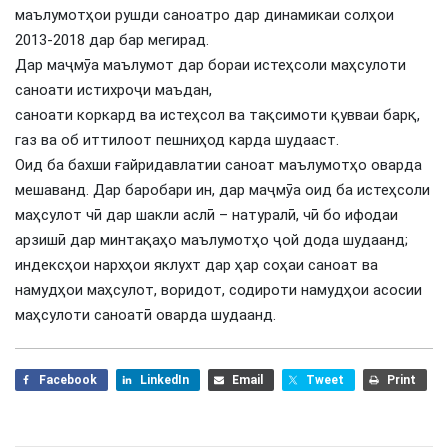
маълумотҳои рушди саноатро дар динамикаи солҳои
2013-2018 дар бар мегирад.
Дар маҷмӯа маълумот дар бораи истеҳсоли маҳсулоти
саноати истихроҷи маъдан,
саноати коркард ва истеҳсол ва тақсимоти қувваи барқ,
газ ва об иттилоот пешниҳод карда шудааст.
Оид ба бахши ғайридавлатии саноат маълумотҳо оварда
мешаванд. Дар баробари ин, дар маҷмӯа оид ба истеҳсоли
маҳсулот чӣ дар шакли аслӣ – натуралӣ, чӣ бо ифодаи
арзишӣ дар минтақаҳо маълумотҳо ҷой дода шудаанд;
индексҳои нархҳои яклухт дар ҳар соҳаи саноат ва
намудҳои маҳсулот, воридот, содироти намудҳои асосии
маҳсулоти саноатӣ оварда шудаанд.
Facebook
LinkedIn
Email
Tweet
Print