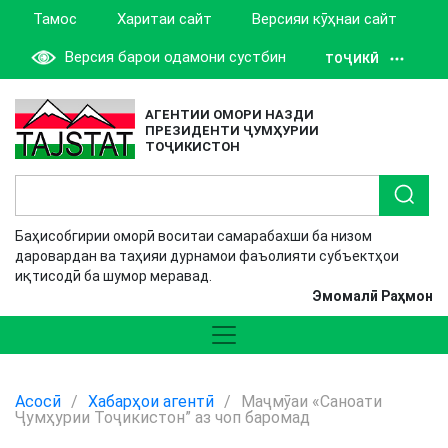
Тамос
Харитаи сайт
Версияи кӯҳнаи сайт
Версия барои одамони сустбин
ТОҶИКӢ
АГЕНТИИ ОМОРИ НАЗДИ
ПРЕЗИДЕНТИ ҶУМҲУРИИ
ТОҶИКИСТОН
Баҳисобгирии оморӣ воситаи самарабахши ба низом
даровардан ва таҳияи дурнамои фаъолияти субъектҳои
иқтисодӣ ба шумор меравад.
Эмомалӣ Раҳмон
Асосӣ
/
Хабарҳои агентӣ
/
Маҷмӯаи «Саноати
Ҷумҳурии Тоҷикистон” аз чоп баромад