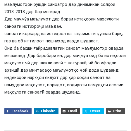
маълумотҳои рушди саноатро дар динамикаи солҳои
2013-2018 дар бар мегирад.
Дар маҷмӯа маълумот дар бораи истеҳсоли маҳсулоти
саноати истихроҷи маъдан,
саноати коркард ва истеҳсол ва тақсимоти қувваи барқ,
газ ва об иттилоот пешниҳод карда шудааст.
Оид ба бахши ғайридавлатии саноат маълумотҳо оварда
мешаванд. Дар баробари ин, дар маҷмӯа оид ба истеҳсоли
маҳсулот чӣ дар шакли аслӣ – натуралӣ, чӣ бо ифодаи
арзишӣ дар минтақаҳо маълумотҳо ҷой дода шудаанд;
индексҳои нархҳои яклухт дар ҳар соҳаи саноат ва
намудҳои маҳсулот, воридот, содироти намудҳои асосии
маҳсулоти саноатӣ оварда шудаанд.
Facebook
LinkedIn
Email
Tweet
Print