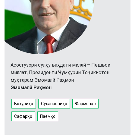
Асосгузори сулҳу ваҳдати миллӣ – Пешвои
миллат, Президенти Ҷумҳурии Тоҷикистон
муҳтарам Эмомалӣ Раҳмон
Эмомалӣ Раҳмон
Вохӯриҳо
Суханрониҳо
Фармонҳо
Сафарҳо
Паёмҳо