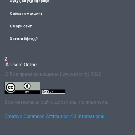
Ҳуқуқ ва уҳдадориҳо
Сиёсати махфият
Омори сайт
Хатоги ёфтед?
2
Users Online
© Все права защищены | www.stat.tj | 2026
Все материалы сайта доступны по лицензии:
Creative Commons Attribution 4.0 International