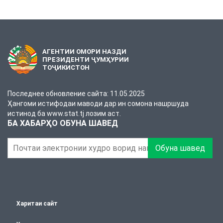
АГЕНТИИ ОМОРИ НАЗДИ
ПРЕЗИДЕНТИ ҶУМҲУРИИ
ТОҶИКИСТОН
Последнее обновление сайта: 11.05.2025
Ҳангоми истифодаи маводи дар ин сомона нашршуда
истинод ба www.stat.tj лозим аст.
БА ХАБАРҲО ОБУНА ШАВЕД
Обуна шавед
Харитаи сайт