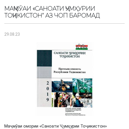
МАҶМӮАИ «САНОАТИ ҶУМҲУРИИ
ТОҶИКИСТОН” АЗ ЧОП БАРОМАД
29.08.23
Маҷмӯаи омории «Саноати Ҷумҳурии Тоҷикистон»