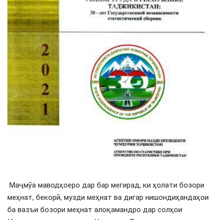
Маҷмӯа маводҳоеро дар бар мегирад, ки ҳолати бозори
меҳнат, бекорӣ, музди меҳнат ва дигар нишондиҳандаҳои
ба вазъи бозори меҳнат алоқамандро дар солҳои