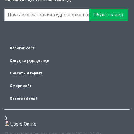
Обуна шавед
Харитаи сайт
Ҳуқуқ ва уҳдадориҳо
Сиёсати махфият
Омори сайт
Хатоги ёфтед?
3
Users Online
© Все права защищены | www.stat.tj | 2026