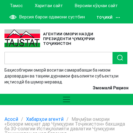
Тамос
Харитаи сайт
Версияи кӯҳнаи сайт
Версия барои одамони сустбин
ТОҶИКӢ
АГЕНТИИ ОМОРИ НАЗДИ
ПРЕЗИДЕНТИ ҶУМҲУРИИ
ТОҶИКИСТОН
Баҳисобгирии оморӣ воситаи самарабахши ба низом
даровардан ва таҳияи дурнамои фаъолияти субъектҳои
иқтисодӣ ба шумор меравад.
Эмомалӣ Раҳмон
Асосӣ
/
Хабарҳои агентӣ
/
Маҷмӯаи омории
«Бозори меҳнат дар Ҷумҳурии Тоҷикистон» бахшида
ба 30-солагии Истиқлолияти давлатии Ҷумҳурии