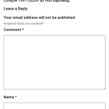
солҳои 1991-2020» аз чоп баромад
”
Leave a Reply
Your email address will not be published.
Required fields are marked
*
Comment
*
Name
*