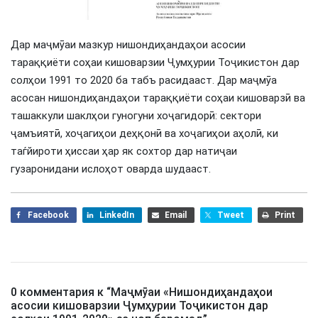
Дар маҷмӯаи мазкур нишондиҳандаҳои асосии
тараққиёти соҳаи кишоварзии Ҷумҳурии Тоҷикистон дар
солҳои 1991 то 2020 ба табъ расидааст. Дар маҷмӯа
асосан нишондиҳандаҳои тараққиёти соҳаи кишоварзӣ ва
ташаккули шаклҳои гуногуни хоҷагидорӣ: сектори
ҷамъиятӣ, хоҷагиҳои деҳқонӣ ва хоҷагиҳои аҳолӣ, ки
таѓйироти ҳиссаи ҳар як сохтор дар натиҷаи
гузаронидани ислоҳот оварда шудааст.
Facebook
LinkedIn
Email
Tweet
Print
0 комментария к “
Маҷмӯаи «Нишондиҳандаҳои
асосии кишоварзии Ҷумҳурии Тоҷикистон дар