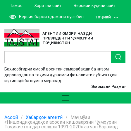
Тамос
Харитаи сайт
Версияи кӯҳнаи сайт
Версия барои одамони сустбин
ТОҶИКӢ
АГЕНТИИ ОМОРИ НАЗДИ
ПРЕЗИДЕНТИ ҶУМҲУРИИ
ТОҶИКИСТОН
Баҳисобгирии оморӣ воситаи самарабахши ба низом
даровардан ва таҳияи дурнамои фаъолияти субъектҳои
иқтисодӣ ба шумор меравад.
Эмомалӣ Раҳмон
Асосӣ
/
Хабарҳои агентӣ
/
Маҷмӯаи
«Нишондиҳандаҳои асосии кишоварзии Ҷумҳурии
Тоҷикистон дар солҳои 1991-2020» аз чоп баромад