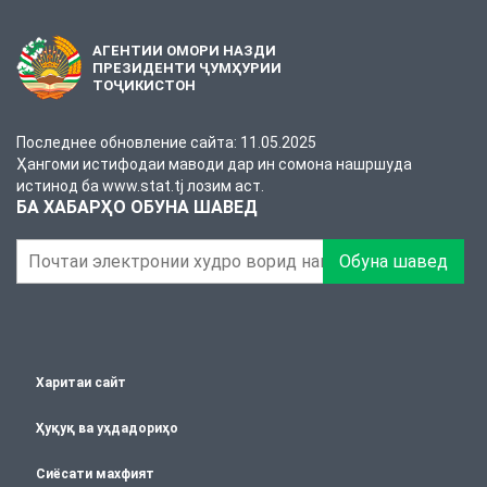
АГЕНТИИ ОМОРИ НАЗДИ
ПРЕЗИДЕНТИ ҶУМҲУРИИ
ТОҶИКИСТОН
Последнее обновление сайта: 11.05.2025
Ҳангоми истифодаи маводи дар ин сомона нашршуда
истинод ба www.stat.tj лозим аст.
БА ХАБАРҲО ОБУНА ШАВЕД
Обуна шавед
Харитаи сайт
Ҳуқуқ ва уҳдадориҳо
Сиёсати махфият