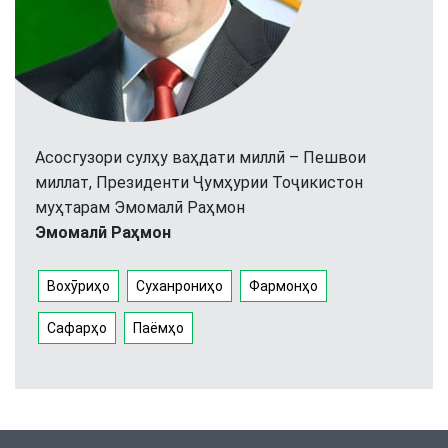
Асосгузори сулҳу ваҳдати миллӣ – Пешвои
миллат, Президенти Ҷумҳурии Тоҷикистон
муҳтарам Эмомалӣ Раҳмон
Эмомалӣ Раҳмон
Вохӯриҳо
Суханрониҳо
Фармонҳо
Сафарҳо
Паёмҳо