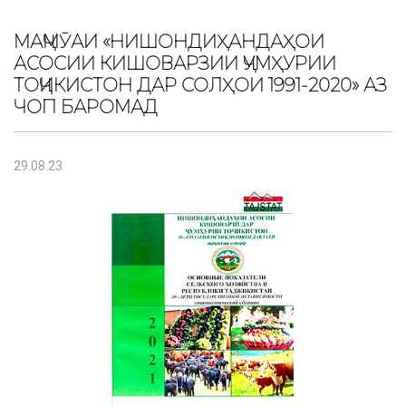
МАҶМӮАИ «НИШОНДИҲАНДАҲОИ
АСОСИИ КИШОВАРЗИИ ҶУМҲУРИИ
ТОҶИКИСТОН ДАР СОЛҲОИ 1991-2020» АЗ
ЧОП БАРОМАД
29.08.23