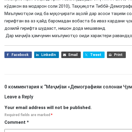
кӯдакон ва модарон соли 2010), Таҳқиқоти Тиббӣ-Демограф
Маълумотҳои оид ба муҳоҷирати аҳолӣ дар асоси таҳияи со
гирифтан ва аз қайд баромадан вобаста ба иваз кардани ҷо
дохилӣ гирифта шудааст, нишон дода мешаванд.
Дар маҷмӯа ҳамчунин маълумотҳо оиди характери равандҳо
Facebook
LinkedIn
Email
Tweet
Print
0 комментария к “
Маҷмӯаи «Демографияи солонаи Ҷум
Leave a Reply
Your email address will not be published.
Required fields are marked
*
Comment
*