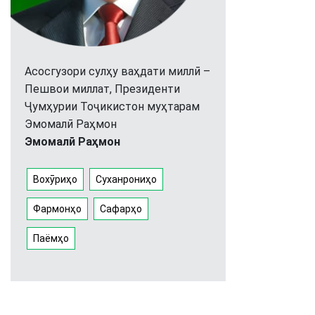
Асосгузори сулҳу ваҳдати миллӣ –
Пешвои миллат, Президенти
Ҷумҳурии Тоҷикистон муҳтарам
Эмомалӣ Раҳмон
Эмомалӣ Раҳмон
Вохӯриҳо
Суханрониҳо
Фармонҳо
Сафарҳо
Паёмҳо