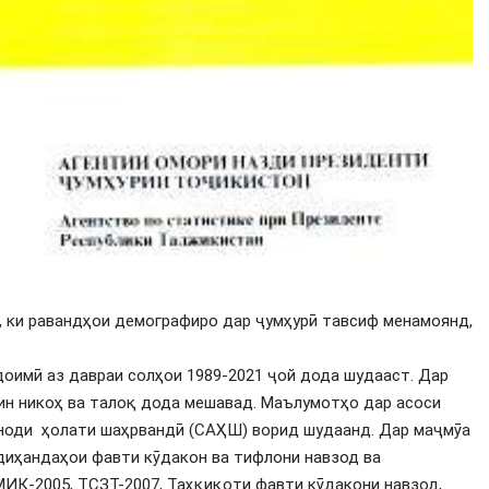
 ки равандҳои демографиро дар ҷумҳурӣ тавсиф менамоянд,
оимӣ аз давраи солҳои 1989-2021 ҷой дода шудааст. Дар
ин никоҳ ва талоқ дода мешавад. Маълумотҳо дар асоси
сноди ҳолати шаҳрвандӣ (САҲШ) ворид шудаанд. Дар маҷмӯа
иҳандаҳои фавти кӯдакон ва тифлони навзод ва
ИК-2005, ТСЗТ-2007, Таҳқиқоти фавти кӯдакони навзод,