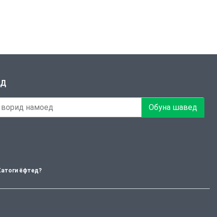
ЕД
Обуна шавед
Хатоги ёфтед?