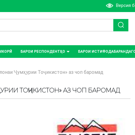
Версия 
МКОРӢ
БАРОИ РЕСПОНДЕНТҲО
БАРОИ ИСТИФОДАБАРАНДАГ
онаи Ҷумҳурии Тоҷикистон» аз чоп баромад
УРИИ ТОҶИКИСТОН» АЗ ЧОП БАРОМАД