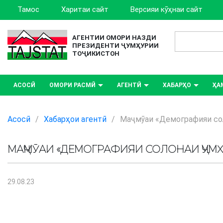
Тамос
Харитаи сайт
Версияи кӯҳнаи сайт
АГЕНТИИ ОМОРИ НАЗДИ
ПРЕЗИДЕНТИ ҶУМҲУРИИ
ТОҶИКИСТОН
АСОСӢ
ОМОРИ РАСМӢ
АГЕНТӢ
ХАБАРҲО
ҲА
Асосӣ
/
Хабарҳои агентӣ
/
Маҷмӯаи «Демографияи сол
МАҶМӮАИ «ДЕМОГРАФИЯИ СОЛОНАИ ҶУМҲ
29.08.23