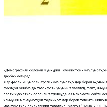
«Демографияи солонаи Ҷумҳурии Тоҷикистон» маълумотҳое,
дарбар мегирад.
Дар фасли «Шумораи аҳолӣ» маълумотҳо дар бораи аҳолии д
фаслҳои минбаъда тавсифоти умумии таваллуд, фавт, инчун
сабти ҳуҷҷатҳои солонаи таҳияшуда, аз мақомоти сабти а
ҳамчунин маълумотҳои тадқиқот дар бораи тавсифи нишонд
маълумотҳои бақайдгирии таваллудшудагон (ТМИК-2000, ТМ