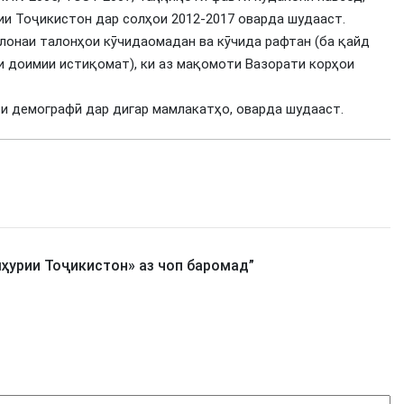
ии Тоҷикистон дар солҳои 2012-2017 оварда шудааст.
лонаи талонҳои кӯчидаомадан ва кӯчида рафтан (ба қайд
и доимии истиқомат), ки аз мақомоти Вазорати корҳои
и демографӣ дар дигар мамлакатҳо, оварда шудааст.
ҳурии Тоҷикистон» аз чоп баромад
”