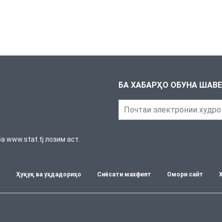
БА ХАБАРҲО ОБУНА ШАВ
 www.stat.tj лозим аст.
т
Ҳуқуқ ва уҳдадориҳо
Сиёсати махфият
Омори сайт