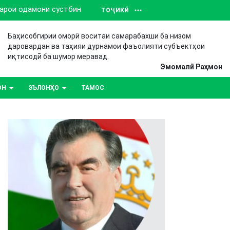
барои одамони сустбин
ТОҶИКӢ
Баҳисобгирии оморӣ воситаи самарабахши ба низом
даровардан ва таҳияи дурнамои фаъолияти субъектҳои
иқтисодӣ ба шумор меравад.
Эмомалӣ Раҳмон
ОН
ЭЪЛОНҲО
ТАМОС