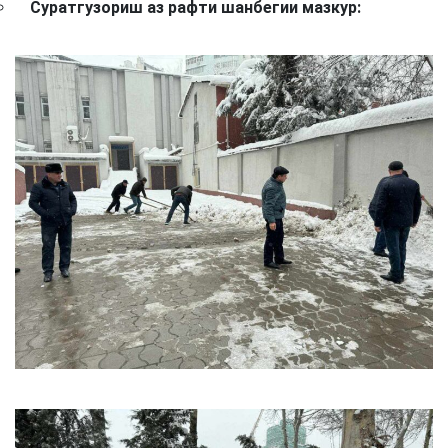
Суратгузориш аз рафти шанбегии мазкур: