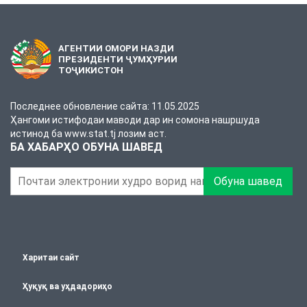
АГЕНТИИ ОМОРИ НАЗДИ
ПРЕЗИДЕНТИ ҶУМҲУРИИ
ТОҶИКИСТОН
Последнее обновление сайта: 11.05.2025
Ҳангоми истифодаи маводи дар ин сомона нашршуда
истинод ба www.stat.tj лозим аст.
БА ХАБАРҲО ОБУНА ШАВЕД
Обуна шавед
Харитаи сайт
Ҳуқуқ ва уҳдадориҳо