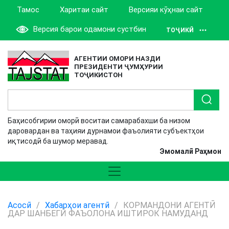
Тамос
Харитаи сайт
Версияи кӯҳнаи сайт
Версия барои одамони сустбин
ТОҶИКӢ
АГЕНТИИ ОМОРИ НАЗДИ
ПРЕЗИДЕНТИ ҶУМҲУРИИ
ТОҶИКИСТОН
Баҳисобгирии оморӣ воситаи самарабахши ба низом
даровардан ва таҳияи дурнамои фаъолияти субъектҳои
иқтисодӣ ба шумор меравад.
Эмомалӣ Раҳмон
Асосӣ
/
Хабарҳои агентӣ
/
КОРМАНДОНИ АГЕНТӢ
ДАР ШАНБЕГӢ ФАЪОЛОНА ИШТИРОК НАМУДАНД