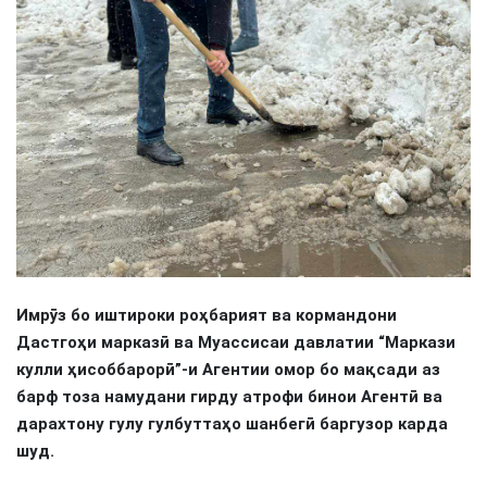
Имрӯз бо иштироки роҳбарият ва кормандони
Дастгоҳи марказӣ ва Муассисаи давлатии “Маркази
кулли ҳисоббарорӣ”-и Агентии омор бо мақсади аз
барф тоза намудани гирду атрофи бинои Агентӣ ва
дарахтону гулу гулбуттаҳо шанбегӣ баргузор карда
шуд.