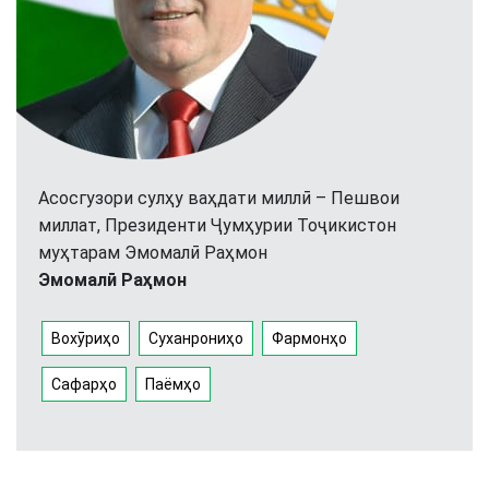
Асосгузори сулҳу ваҳдати миллӣ – Пешвои
миллат, Президенти Ҷумҳурии Тоҷикистон
муҳтарам Эмомалӣ Раҳмон
Эмомалӣ Раҳмон
Вохӯриҳо
Суханрониҳо
Фармонҳо
Сафарҳо
Паёмҳо