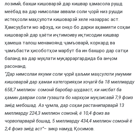
лозимӣ, бахши кишоварзӣ дар кишвар ҳамасола рушд
меёбад ва дар нимсолаи аввали соли ҷорӣ низ рушди
истеҳсоли маҳсулоти кишоварзӣ хеле назаррас аст.
Ҳамсуҳбати мо афзуд, ки онҳо бо дарки аҳамияти соҳаи
кишоварзӣ дар ҳаёти иҷтимоиву иқтисодии кишвар
ҳамеша талош менамоянд ҷамъоварӣ, коркард ва
ҷамъбасти ҳисоботҳои марбут ба ин бахшро дар сатҳи
баланд ва дар муҳлати муқарраргардида ба анҷом
расонанд.
“Дар нимсолаи якуми соли ҷорӣ
ҳаљми маҳсулоти умумии
кишоварзӣ дар ҳамаи категорияҳои хоҷагӣ ба 18 миллиарду
658,7 миллион сомонӣ баробар шудааст, ки нисбат ба
ҳамин давраи соли гузашта бо нархҳои муқоисавӣ 7,9 фоиз
зиёд
мебошад. Аз
ҷумла,
дар
соҳаи
растанипарварӣ 13
миллиарду 224,3 миллион
сомонӣ, ё 10,4 фоиз
ва
чорвопарварӣ бошад, 5 миллиарду 434,4 миллион
сомонӣ ё
2,4 фоиз
зиёд
аст”
– зикр намуд Қосимов.