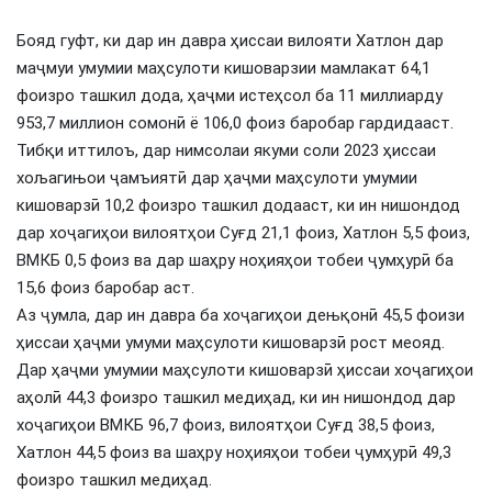
Бояд гуфт, ки дар ин давра ҳиссаи вилояти Хатлон дар
маҷмуи умумии маҳсулоти кишоварзии мамлакат 64,1
фоизро ташкил дода, ҳаҷми истеҳсол ба 11 миллиарду
953,7 миллион сомонӣ ё 106,0 фоиз баробар гардидааст.
Тибқи иттилоъ, дар нимсолаи якуми соли 2023 ҳиссаи
хољагињои ҷамъиятӣ дар ҳаҷми маҳсулоти умумии
кишоварзӣ 10,2 фоизро ташкил додааст, ки ин нишондод
дар хоҷагиҳои вилоятҳои Суғд 21,1 фоиз, Хатлон 5,5 фоиз,
ВМКБ 0,5 фоиз ва дар шаҳру ноҳияҳои тобеи ҷумҳурӣ ба
15,6 фоиз баробар аст.
Аз ҷумла, дар ин давра ба хоҷагиҳои дењқонӣ 45,5 фоизи
ҳиссаи ҳаҷми умуми маҳсулоти кишоварзӣ рост меояд.
Дар ҳаҷми умумии маҳсулоти кишоварзӣ ҳиссаи хоҷагиҳои
аҳолӣ 44,3 фоизро ташкил медиҳад, ки ин нишондод дар
хоҷагиҳои ВМКБ 96,7 фоиз, вилоятҳои Суғд 38,5 фоиз,
Хатлон 44,5 фоиз ва шаҳру ноҳияҳои тобеи ҷумҳурӣ 49,3
фоизро ташкил медиҳад.