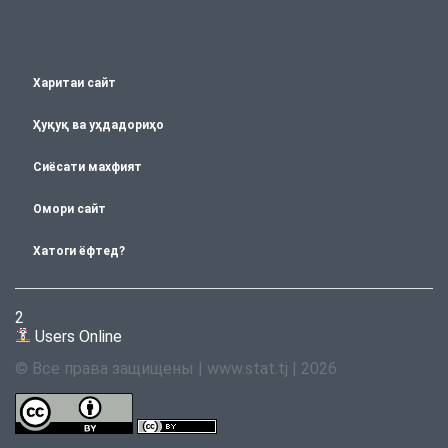
Харитаи сайт
Ҳуқуқ ва уҳдадориҳо
Сиёсати махфият
Омори сайт
Хатоги ёфтед?
2
Users Online
© Все права защищены | www.stat.tj | 2026