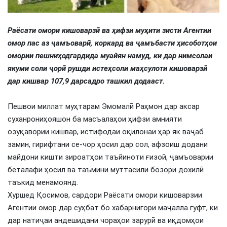
Раёсати омори кишоварзӣ ва ҳифзи муҳити зисти Агентии
омор пас аз ҷамъоварӣ, коркард
ва
ҷамъбасти
ҳисоботҳои
омории
пешниҳодгардида
муайян
намуд, ки
дар
нимсолаи
якуми
соли ҷорӣ
рушди
истеҳсоли
маҳсулоти
кишоварзӣ
дар
кишвар 107,9 дарсадро
ташкил
додааст.
Пешвои миллат муҳтарам Эмомалӣ Раҳмон дар аксар
суханрониҳояшон ба масъалаҳои ҳифзи амнияти
озуқавории кишвар, истифодаи оқилонаи ҳар як ваҷаб
замин, гирифтани се-чор ҳосил дар сол, афзоиш додани
майдони кишти зироатҳои таъйиноти ғизоӣ, ҷамъоварии
беталафи ҳосил ва таъмини муттасили бозори дохилӣ
таъкид менамоянд.
Хуршед Қосимов, сардори Раёсати омори кишоварзии
Агентии омор дар суҳбат бо хабарнигори маҷалла гуфт, ки
дар натиҷаи андешидани чораҳои зарурӣ ва иқдомҳои