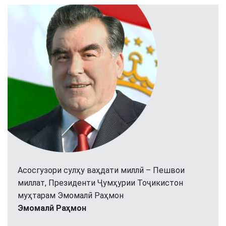
Асосгузори сулҳу ваҳдати миллӣ – Пешвои
миллат, Президенти Ҷумҳурии Тоҷикистон
муҳтарам Эмомалӣ Раҳмон
Эмомалӣ Раҳмон