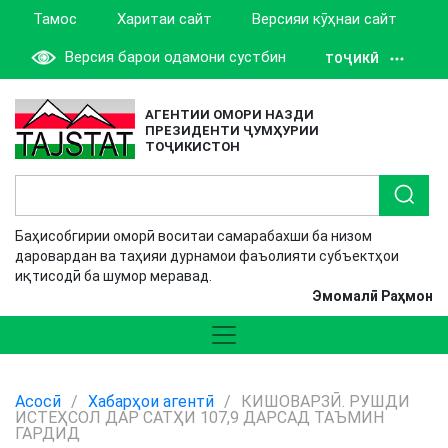
Тамос
Харитаи сайт
Версияи кӯҳнаи сайт
Версия барои одамони сустбин
ТОҶИКӢ
АГЕНТИИ ОМОРИ НАЗДИ
ПРЕЗИДЕНТИ ҶУМҲУРИИ
ТОҶИКИСТОН
Баҳисобгирии оморӣ воситаи самарабахши ба низом
даровардан ва таҳияи дурнамои фаъолияти субъектҳои
иқтисодӣ ба шумор меравад.
Эмомалӣ Раҳмон
Асосӣ
/
Хабарҳои агентӣ
/
КИШОВАРЗӢ. РУШДИ
ИСТЕҲСОЛ ДАР САТҲИ 107,9 ДАРСАД ТАЪМИН
ГАРДИД