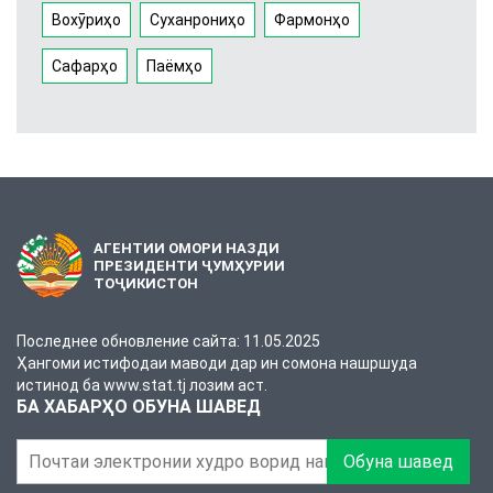
Вохӯриҳо
Суханрониҳо
Фармонҳо
Сафарҳо
Паёмҳо
АГЕНТИИ ОМОРИ НАЗДИ
ПРЕЗИДЕНТИ ҶУМҲУРИИ
ТОҶИКИСТОН
Последнее обновление сайта: 11.05.2025
Ҳангоми истифодаи маводи дар ин сомона нашршуда
истинод ба www.stat.tj лозим аст.
БА ХАБАРҲО ОБУНА ШАВЕД
Обуна шавед