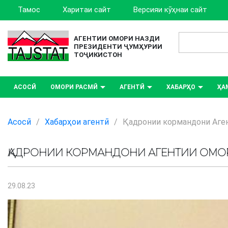
Тамос
Харитаи сайт
Версияи кӯҳнаи сайт
АГЕНТИИ ОМОРИ НАЗДИ
ПРЕЗИДЕНТИ ҶУМҲУРИИ
ТОҶИКИСТОН
АСОСӢ
ОМОРИ РАСМӢ
АГЕНТӢ
ХАБАРҲО
ҲА
Асосӣ
/
Хабарҳои агентӣ
/
Қадронии кормандони Аге
ҚАДРОНИИ КОРМАНДОНИ АГЕНТИИ ОМО
29.08.23