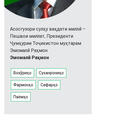
Асосгузори сулҳу ваҳдати миллӣ –
Пешвои миллат, Президенти
Ҷумҳурии Тоҷикистон муҳтарам
Эмомалӣ Раҳмон
Эмомалӣ Раҳмон
Вохӯриҳо
Суханрониҳо
Фармонҳо
Сафарҳо
Паёмҳо