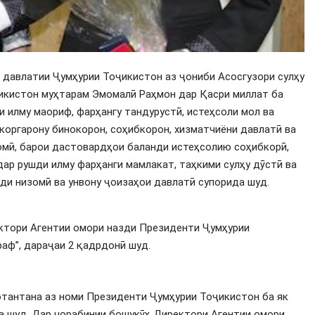
 давлатии Ҷумҳурии Тоҷикистон аз ҷониби Асосгузори сулҳу
икистон муҳтарам Эмомалӣ Раҳмон дар Қасри миллат ба
и илму маориф, фарҳангу тандурустӣ, истеҳсоли мол ва
коргарону бинокорон, соҳибкорон, хизматчиёни давлатӣ ва
омӣ, барои дастовардҳои баланди истеҳсолию соҳибкорӣ,
ар рушди илму фарҳанги мамлакат, таҳкими сулҳу дӯстӣ ва
ди низомӣ ва унвону ҷоизаҳои давлатӣ супорида шуд.
ектори Агентии омори назди Президенти Ҷумҳурии
аф”, дараҷаи 2 қадрдонӣ шуд.
ботантана аз номи Президенти Ҷумҳурии Тоҷикистон ба як
а шуд. Дар чорабинии бошукӯҳ Директори Агентии омори