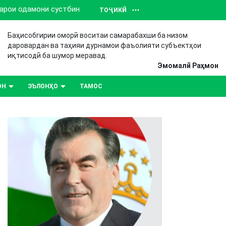
барои одамони сустбин
ТОҶИКӢ
Баҳисобгирии оморӣ воситаи самарабахши ба низом
даровардан ва таҳияи дурнамои фаъолияти субъектҳои
иқтисодӣ ба шумор меравад.
Эмомалӣ Раҳмон
ОН
ЭЪЛОНҲО
ТАМОС