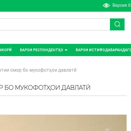
Версия 
МКОРӢ
БАРОИ РЕСПОНДЕНТҲО
БАРОИ ИСТИФОДАБАРАНДАГ
нтии омор бо мукофотҳои давлатӣ
Р БО МУКОФОТҲОИ ДАВЛАТӢ