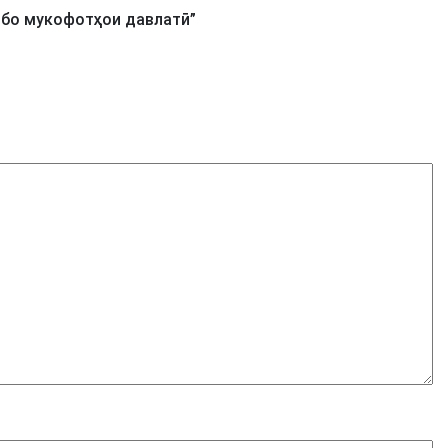
 бо мукофотҳои давлатӣ
”