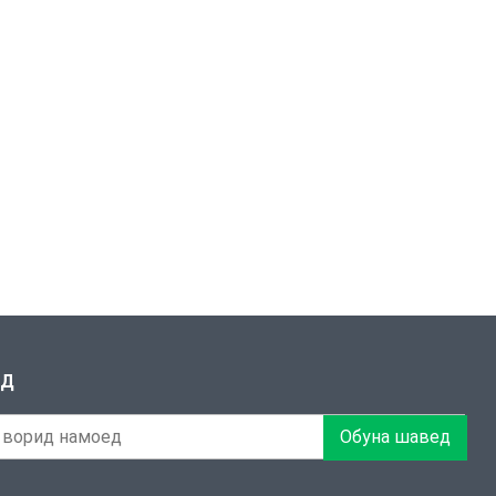
ЕД
Обуна шавед