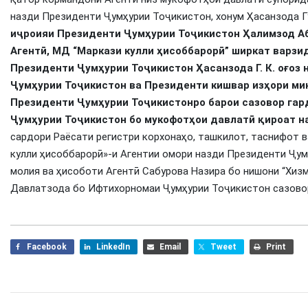
назди Президенти Ҷумҳурии Тоҷикистон, хонум Ҳасанзода Г
иҷроияи Президенти Ҷумҳурии Тоҷикистон
Ҳалимзод А
Агентӣ, МД “Маркази кулли ҳисоббарорӣ” ширкат варзи
Президенти Ҷумҳурии Тоҷикистон Ҳасанзода Г. К. оғоз 
Ҷумҳурии Тоҷикистон ва Президенти кишвар изҳори ми
Президенти Ҷумҳурии Тоҷикистонро барои сазовор гар
Ҷумҳурии Тоҷикистон бо мукофотҳои давлатӣ қироат н
сардори Раёсати регистри корхонаҳо, ташкилот, таснифот 
кулли ҳисоббарорӣ»-и Агентии омори назди Президенти Ҷум
молия ва ҳисоботи Агентӣ Сабурова Назира бо нишони “Хиз
Давлатзода бо Ифтихорномаи Ҷумҳурии Тоҷикистон сазово
Facebook
LinkedIn
Email
Tweet
Print