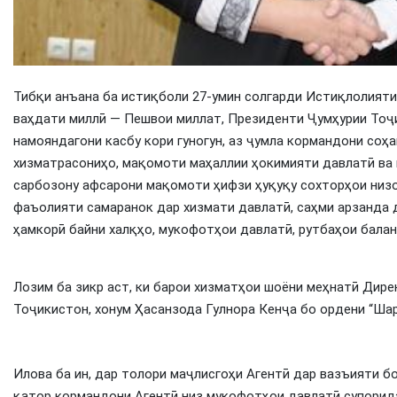
Тибқи анъана ба истиқболи 27-умин солгарди Истиқлолияти
ваҳдати миллӣ — Пешвои миллат, Президенти Ҷумҳурии Тоҷ
намояндагони касбу кори гуногун, аз ҷумла кормандони соҳа
хизматрасониҳо, мақомоти маҳаллии ҳокимияти давлатӣ ва 
сарбозону афсарони мақомоти ҳифзи ҳуқуқу сохторҳои низ
фаъолияти самаранок дар хизмати давлатӣ, саҳми арзанда д
ҳамкорӣ байни халқҳо, мукофотҳои давлатӣ, рутбаҳои балан
Лозим ба зикр аст, ки барои хизматҳои шоёни меҳнатӣ Дир
Тоҷикистон, хонум Ҳасанзода Гулнора Кенҷа бо ордени “Шар
Илова ба ин, дар толори маҷлисгоҳи Агентӣ дар вазъияти 
қатор кормандони Агентӣ низ мукофотҳои давлатӣ супорид