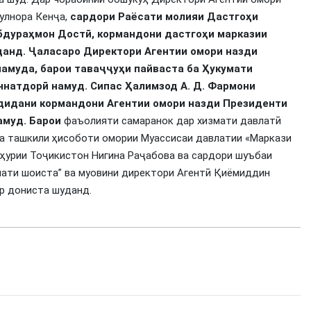
улнора Кенҷа,
сардори Раёсати молияи Дастгоҳи
бдураҳмон Достӣ, кормандони дастгоҳи марказии
данд. Ҷаласаро Директори Агентии омори назди
намуда, барои таваҷҷуҳи пайваста ба Ҳукумати
ннатдорӣ намуд. Сипас Ҳалимзод А. Д. Фармони
дидани кормандони Агентии омори назди Президенти
амуд. Барои
фаъолияти самаранок дар хизмати давлатӣ
ва ташкили ҳисоботи омории Муассисаи давлатии «Маркази
ҳурии Тоҷикистон Нигина Раҷабова ва сардори шуъбаи
мати шоиста” ва муовини директори Агентӣ Қиёмиддин
р дониста шуданд.